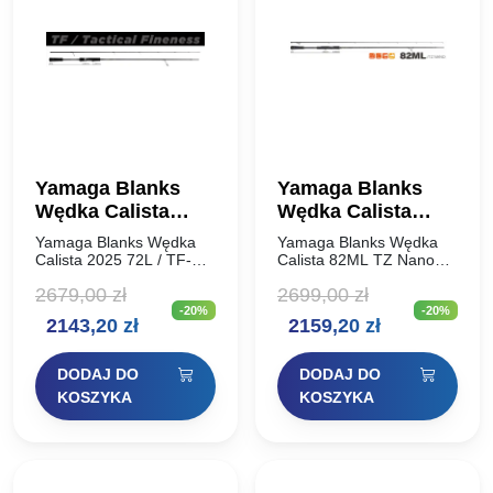
Yamaga Blanks
Yamaga Blanks
Wędka Calista
Wędka Calista
2025 72L / TF-
82ML TZ Nano
Yamaga Blanks Wędka
Yamaga Blanks Wędka
Tactical Fineness
Spin 250cm 21g
Calista 2025 72L / TF-
Calista 82ML TZ Nano
Tactical Fineness TZ
Spin 250cm 21g Wędki
TZ Nano Spin
2679,00
zł
2699,00
zł
Nano Spin 220cm 21g Na
Yamaga Blanks są nie
220cm 21g
-20%
-20%
obecnym, podzielonym
tylko projektowane ale
Pierwotna
Aktualna
Pierwotna
Aktualna
2143,20
zł
2159,20
zł
rynku wędkarskim,
także produkowane w
istnieją różne techniki, a
Japoni. Każdy
cena
cena
cena
cena
umiejętności
egzemplarz jest…
DODAJ DO
DODAJ DO
poszczególnych…
wynosiła:
wynosi:
wynosiła:
wynosi:
KOSZYKA
KOSZYKA
2679,00 zł.
2143,20 zł.
2699,00 zł.
2159,20 zł.