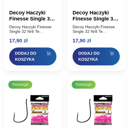
Decoy Haczyki
Decoy Haczyki
Finesse Single 32
Finesse Single 32
Nr6
Nr8
Decoy Haczyki Finesse
Decoy Haczyki Finesse
Single 32 Nr6 Te
Single 32 Nr8 Te
wyjątkowo ostre
wyjątkowo ostre
17,90
zł
17,90
zł
japońskie haczyki są
japońskie haczyki są
specjalnie formowane
specjalnie formowane
przy użyciu wybranej stali
przy użyciu wybranej stali
DODAJ DO
DODAJ DO
wysokowęglowej, aby
wysokowęglowej, aby
zapewnić trwałość i
zapewnić trwałość i
KOSZYKA
KOSZYKA
niezawodność zacięcia…
niezawodność zacięcia…
Promocja!
Promocja!