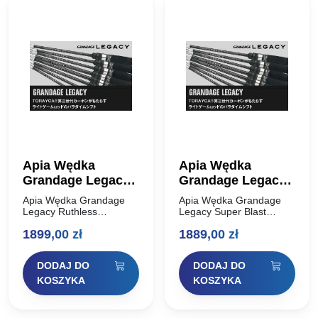
Apia Wędka
Apia Wędka
Grandage Legacy
Grandage Legacy
Ruthless S86MHT
Super Blast S83M-
Apia Wędka Grandage
Apia Wędka Grandage
2,591m 2-18g
HS 2,515m 2-15g
Legacy Ruthless
Legacy Super Blast
S86MHT 2,591m 2-18g
S83M-HS 2,515m 2-15g
Solid Tip
1899,00
zł
1889,00
zł
Apia Grandage Legacy to
Solid Tip Apia Grandage
ewolucja lekkiej wędki
Legacy to ewolucja lekkiej
Apia, wykonana na całej
wędki Apia, wykonana na
DODAJ DO
DODAJ DO
długości TORAYCA®
całej długości
Carbon trzeciej generacji.
TORAYCA® Carbon…
KOSZYKA
KOSZYKA
Nie…