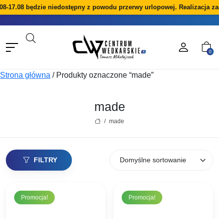
8-17.08 będzie niedostępny z powodu przerwy urlopowej. Realizacja zam
0
Strona główna
/
Produkty oznaczone “made”
made
/
made
FILTRY
Promocja!
Promocja!