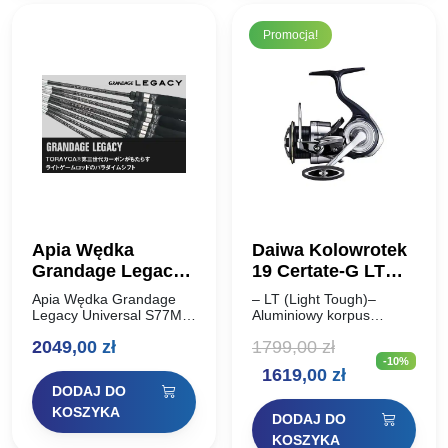
Promocja!
Apia Wędka
Daiwa Kolowrotek
Grandage Legacy
19 Certate-G LT
Universal S77MT
3000-XH
Apia Wędka Grandage
– LT (Light Tough)–
2,311m 2-12g
Legacy Universal S77MT
Aluminiowy korpus
2,311m 2-12g Apia
Monocoque– Oś
2049,00
zł
1799,00
zł
Grandage Legacy to
kołowrotka
-10%
ewolucja lekkiej wędki
zabezpieczona
Pierwotna
Aktualna
1619,00
zł
Apia, wykonana na całej
MAGSEALED– Rolka
DODAJ DO
długości TORAYCA®
prowadząca
cena
cena
Carbon trzeciej generacji.
zabezpieczona
KOSZYKA
DODAJ DO
Nie…
MAGSEALED– 10 Łożysk
wynosiła:
wynosi:
KOSZYKA
„CRBB“– Rotor ZAION