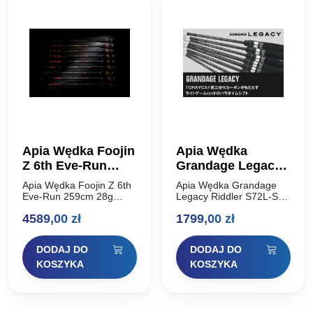
Apia Wędka Foojin
Apia Wędka
Z 6th Eve-Run
Grandage Legacy
259cm 28g
Riddler S72L-SS
Apia Wędka Foojin Z 6th
Apia Wędka Grandage
2,184m 0.3-10g
Eve-Run 259cm 28g
Legacy Riddler S72L-SS
Kiedy w 2021 roku
2,184m 0.3-10g Solid Tip
Solid Tip
4589,00
zł
1799,00
zł
wypuściliśmy Foojin’Z
Apia Grandage Legacy to
piątej generacji, byliśmy
ewolucja lekkiej wędki
pod wrażeniem ewolucji
Apia, wykonana na całej
DODAJ DO
DODAJ DO
trzeciej generacji
długości TORAYCA®
TORAYCA®️, czyli
Carbon trzeciej…
KOSZYKA
KOSZYKA
włókna…