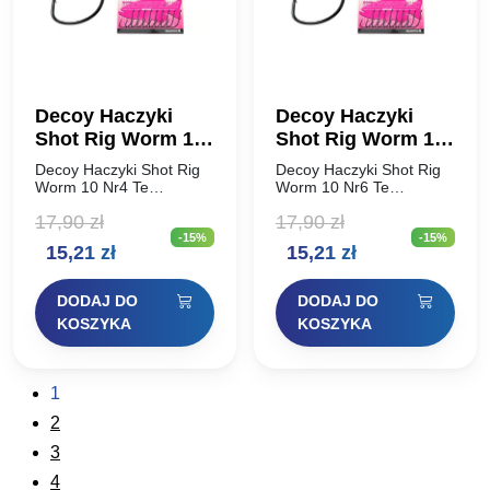
Decoy Haczyki
Decoy Haczyki
Shot Rig Worm 10
Shot Rig Worm 10
Nr4
Nr6
Decoy Haczyki Shot Rig
Decoy Haczyki Shot Rig
Worm 10 Nr4 Te
Worm 10 Nr6 Te
wyjątkowo ostre
wyjątkowo ostre
17,90
zł
17,90
zł
japońskie haczyki są
japońskie haczyki są
-15%
-15%
specjalnie formowane
specjalnie formowane
Pierwotna
Aktualna
Pierwotna
Aktualna
15,21
zł
15,21
zł
przy użyciu wybranej stali
przy użyciu wybranej stali
wysokowęglowej, aby
wysokowęglowej, aby
cena
cena
cena
cena
zapewnić trwałość i
zapewnić trwałość i
DODAJ DO
DODAJ DO
niezawodność…
niezawodność…
wynosiła:
wynosi:
wynosiła:
wynosi:
KOSZYKA
KOSZYKA
17,90 zł.
15,21 zł.
17,90 zł.
15,21 zł.
1
2
3
4