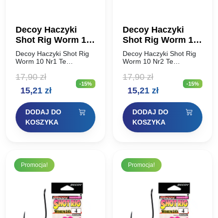
Decoy Haczyki
Decoy Haczyki
Shot Rig Worm 10
Shot Rig Worm 10
Nr1
Nr2
Decoy Haczyki Shot Rig
Decoy Haczyki Shot Rig
Worm 10 Nr1 Te
Worm 10 Nr2 Te
wyjątkowo ostre
wyjątkowo ostre
17,90
zł
17,90
zł
japońskie haczyki są
japońskie haczyki są
-15%
-15%
specjalnie formowane
specjalnie formowane
Pierwotna
Aktualna
Pierwotna
Aktualna
15,21
zł
15,21
zł
przy użyciu wybranej stali
przy użyciu wybranej stali
wysokowęglowej, aby
wysokowęglowej, aby
cena
cena
cena
cena
zapewnić trwałość i
zapewnić trwałość i
DODAJ DO
DODAJ DO
niezawodność…
niezawodność…
wynosiła:
wynosi:
wynosiła:
wynosi:
KOSZYKA
KOSZYKA
17,90 zł.
15,21 zł.
17,90 zł.
15,21 zł.
Promocja!
Promocja!