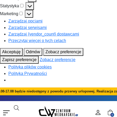
Preferencje
Statystyka
Statystyka
Marketing
Marketing
Zarządzaj opcjami
Zarządzaj serwisami
Zarządzaj {vendor_count} dostawcami
Przeczytaj więcej o tych celach
Akceptuję
Odmów
Zobacz preferencje
Zapisz preferencje
Zobacz preferencje
Polityka plików cookies
Polityka Prywatności
08-17.08 będzie niedostępny z powodu przerwy urlopowej. Realizacja za
0