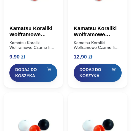
Kamatsu Koraliki
Kamatsu Koraliki
Wolframowe
Wolframowe
Czarne fi 3,5mm
Czarne fi 4,6mm
Kamatsu Koraliki
Kamatsu Koraliki
0,35g
0,71g
Wolframowe Czarne fi
Wolframowe Czarne fi
3,5mm 0,35g Specjalne
4,6mm 0,71g Specjalne
9,90
zł
12,90
zł
koraliki wolframowe z
koraliki wolframowe z
otworem
otworem
przystosowanym do
przystosowanym do
DODAJ DO
DODAJ DO
zakładania na haczyk z
zakładania na haczyk z
oczkiem. Przy ich użyciu
oczkiem. Przy ich użyciu
KOSZYKA
KOSZYKA
w połączeniu z…
w połączeniu z…