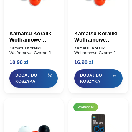
Kamatsu Koraliki
Kamatsu Koraliki
Wolframowe
Wolframowe
Czarne fi 4mm
Czarne fi 5,5mm
Kamatsu Koraliki
Kamatsu Koraliki
0,50g
1,21g
Wolframowe Czarne fi
Wolframowe Czarne fi
4mm 0,50g Specjalne
5,5mm 1,21g Specjalne
10,90
zł
16,90
zł
koraliki wolframowe z
koraliki wolframowe z
otworem
otworem
przystosowanym do
przystosowanym do
DODAJ DO
DODAJ DO
zakładania na haczyk z
zakładania na haczyk z
oczkiem. Przy ich użyciu
oczkiem. Przy ich użyciu
KOSZYKA
KOSZYKA
w połączeniu z…
w połączeniu z…
Promocja!