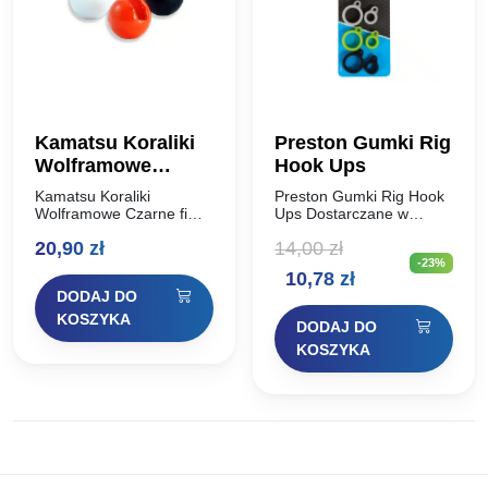
Kamatsu Koraliki
Preston Gumki Rig
Wolframowe
Hook Ups
Czarne fi 6,4mm
Kamatsu Koraliki
Preston Gumki Rig Hook
1,97g
Wolframowe Czarne fi
Ups Dostarczane w
6,4mm 1,97g Specjalne
dwóch rozmiarach gumki
20,90
zł
14,00
zł
koraliki wolframowe z
do przyponów mogą być
-23%
otworem
umieszczone w
Pierwotna
Aktualna
10,78
zł
przystosowanym do
dowolnym miejscu wzdłuż
DODAJ DO
zakładania na haczyk z
górnego zestawu i
cena
cena
oczkiem. Przy ich użyciu
pozwalają utrzymać
KOSZYKA
DODAJ DO
w połączeniu z…
zestaw…
wynosiła:
wynosi:
KOSZYKA
14,00 zł.
10,78 zł.