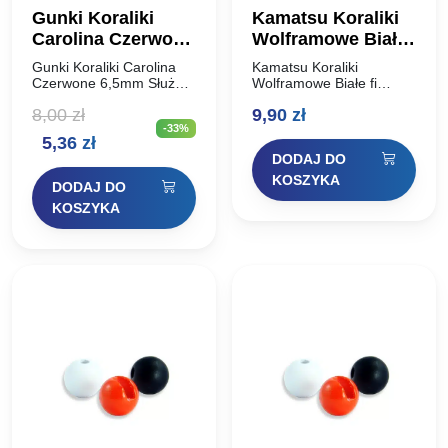
Gunki Koraliki
Kamatsu Koraliki
Carolina Czerwone
Wolframowe Białe
6,5mm
fi 3,5mm 0,35g
Gunki Koraliki Carolina
Kamatsu Koraliki
Czerwone 6,5mm Służą
Wolframowe Białe fi
do ochrony węzłów ale
3,5mm 0,35g Specjalne
8,00
zł
9,90
zł
również, dzięki
koraliki wolframowe z
-33%
intensywnemu kolorowi,
otworem
Pierwotna
Aktualna
5,36
zł
podnoszą atrakcyjność
przystosowanym do
DODAJ DO
przynęt. Średnica: 6,5mm
zakładania na haczyk z
cena
cena
Kolor: Czerwony
oczkiem. Przy ich użyciu
KOSZYKA
DODAJ DO
Opakowanie: 15szt
w połączeniu z…
wynosiła:
wynosi:
KOSZYKA
8,00 zł.
5,36 zł.