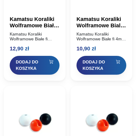
Kamatsu Koraliki
Kamatsu Koraliki
Wolframowe Białe
Wolframowe Biale
fi 4,6mm 0,71g
fi 4mm 0,50g
Kamatsu Koraliki
Kamatsu Koraliki
Wolframowe Białe fi
Wolframowe Białe fi 4mm
4,6mm 0,71g Specjalne
0,50g Specjalne koraliki
12,90
zł
10,90
zł
koraliki wolframowe z
wolframowe z otworem
otworem
przystosowanym do
przystosowanym do
zakładania na haczyk z
DODAJ DO
DODAJ DO
zakładania na haczyk z
oczkiem. Przy ich użyciu
oczkiem. Przy ich użyciu
w połączeniu z…
KOSZYKA
KOSZYKA
w połączeniu z…