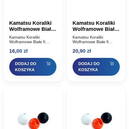
Kamatsu Koraliki
Kamatsu Koraliki
Wolframowe Białe
Wolframowe Białe
fi 5,5mm 1,21g
fi 6,4mm 1,97g
Kamatsu Koraliki
Kamatsu Koraliki
Wolframowe Białe fi
Wolframowe Białe fi
5,5mm 1,21g Specjalne
6,4mm 1,97g Specjalne
16,00
zł
20,90
zł
koraliki wolframowe z
koraliki wolframowe z
otworem
otworem
przystosowanym do
przystosowanym do
DODAJ DO
DODAJ DO
zakładania na haczyk z
zakładania na haczyk z
oczkiem. Przy ich użyciu
oczkiem. Przy ich użyciu
KOSZYKA
KOSZYKA
w połączeniu z…
w połączeniu z…