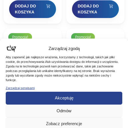
cena
cena
cena
cena
DODAJ DO
DODAJ DO
wynosiła:
wynosi:
wynosiła:
wynosi:
KOSZYKA
KOSZYKA
75,00 zł.
52,50 zł.
69,00 zł.
48,30 zł.
Promocja!
Promocja!
Zarządzaj zgodą
Aby zapewnić jak najlepsze wrażenia, korzystamy z technologii, takich jak pliki
cookie, do przechowywania i/lub uzyskiwania dostępu do informacji o urządzeniu.
Zgoda na te technologie pozwoli nam przetwarzać dane, takie jak zachowanie
podczas przeglądania lub unikalne identyfikatory na tej stronie. Brak wyrażenia
zgody lub wycofanie zgody może niekorzystnie wpłynąć na niektóre cechy i
funkcje.
Zarządzaj serwisami
Akceptuję
Flagman
Flagman
Szczytówka
Szczytówka
Uniwersal 60cm
Uniwersal 60cm
Odmów
Uniwersalna szczytówka
Uniwersalna szczytówka
Carbon Feeder
Carbon Feeder
feeder/picker – węglowa
feeder/picker – węglowa
Ugięcie: 1,5oz Średnica:
Ugięcie: 1,5oz Średnica:
1,5oz 3,2mm
1,5oz 3,5mm
Zobacz preferencje
75,00
zł
75,00
zł
3,2mm
3,5mm