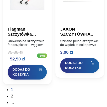
Flagman
JAXON
Szczytówka
SZCZYTÓWKA
Uniwersal 60cm
SZKLANA PEŁNA
Uniwersalna szczytówka
Szklane pełne szczytówki,
Carbon Feeder 4oz
2,0mm 50cm
feeder/picker – węglowa
do wędek teleskopowych
Ugięcie: 4oz Średnica:
– producent jaxon
3,5mm
75,00
zł
3,00
zł
3,5mm
Długość: 50cm Średnica
-30%
dolna: 2.0mm
Pierwotna
Aktualna
52,50
zł
DODAJ DO
cena
cena
KOSZYKA
DODAJ DO
wynosiła:
wynosi:
KOSZYKA
75,00 zł.
52,50 zł.
1
2
→