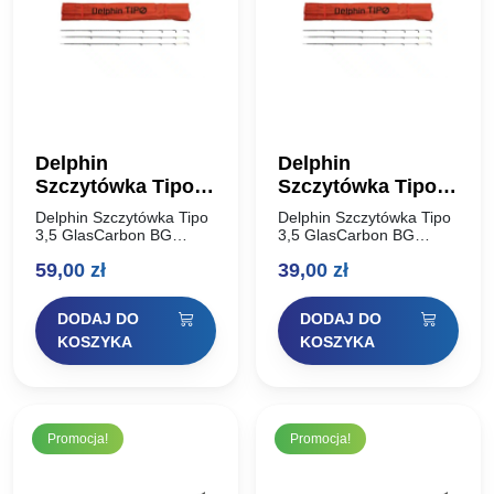
Delphin
Delphin
Szczytówka Tipo
Szczytówka Tipo
3,5 GlasCarbon BG
3,5 GlasCarbon BG
Delphin Szczytówka Tipo
Delphin Szczytówka Tipo
Heavy
Medium
3,5 GlasCarbon BG
3,5 GlasCarbon BG
Zapasowa szczytówka
Zapasowa szczytówka
59,00
zł
39,00
zł
feederowa – 1szt Kod
feederowa – 1szt Kod
produktu: 130930013
produktu: 130930009
DODAJ DO
DODAJ DO
KOSZYKA
KOSZYKA
Promocja!
Promocja!