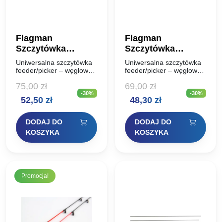
Flagman
Flagman
Szczytówka
Szczytówka
Uniwersal 60cm
Uniwersal 60cm
Uniwersalna szczytówka
Uniwersalna szczytówka
Carbon Feeder 3oz
Carbon Feeder 3oz
feeder/picker – węglowa
feeder/picker – węglowa
Ugięcie: 3oz Średnica:
Ugięcie: 3oz Średnica:
3,5mm
3mm
75,00
zł
69,00
zł
3,5mm
3mm
-30%
-30%
Pierwotna
Aktualna
Pierwotna
Aktualna
52,50
zł
48,30
zł
cena
cena
cena
cena
DODAJ DO
DODAJ DO
wynosiła:
wynosi:
wynosiła:
wynosi:
KOSZYKA
KOSZYKA
75,00 zł.
52,50 zł.
69,00 zł.
48,30 zł.
Promocja!