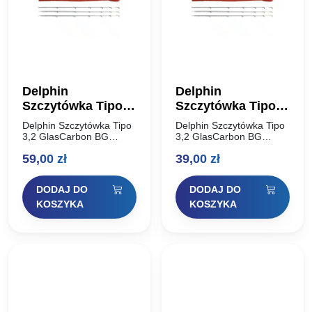
Delphin
Delphin
Szczytówka Tipo
Szczytówka Tipo
3,2 GlasCarbon BG
3,2 GlasCarbon BG
Delphin Szczytówka Tipo
Delphin Szczytówka Tipo
Heavy
Medium
3,2 GlasCarbon BG
3,2 GlasCarbon BG
Zapasowa szczytówka
Zapasowa szczytówka
59,00
zł
39,00
zł
feederowa – 1szt Kod
feederowa – 1szt Kod
produktu: 130930012
produktu: 130930008
DODAJ DO
DODAJ DO
KOSZYKA
KOSZYKA