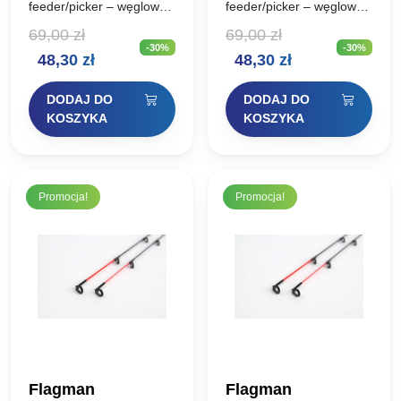
Carbon Feeder
Carbon Feeder 1oz
feeder/picker – węglowa
feeder/picker – węglowa
Ugięcie: 1,5oz Średnica:
Ugięcie: 1oz Średnica:
1,5oz 3mm
2,2mm
69,00
zł
69,00
zł
3mm
2,2mm
-30%
-30%
Pierwotna
Aktualna
Pierwotna
Aktualna
48,30
zł
48,30
zł
cena
cena
cena
cena
DODAJ DO
DODAJ DO
wynosiła:
wynosi:
wynosiła:
wynosi:
KOSZYKA
KOSZYKA
69,00 zł.
48,30 zł.
69,00 zł.
48,30 zł.
Promocja!
Promocja!
Flagman
Flagman