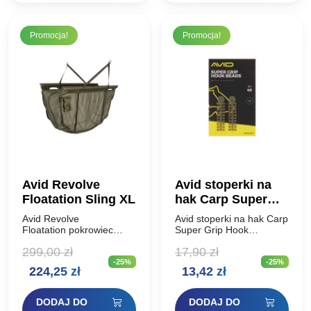
Promocja!
Promocja!
Avid Revolve
Avid stoperki na
Floatation Sling XL
hak Carp Super
Grip Hook Beads
Avid Revolve
Avid stoperki na hak Carp
Floatation pokrowiec
Super Grip Hook
zapinany na linkę
BeadsStoper na trzonek
299,00
zł
17,90
zł
Pływający worek do
haka, który blokuje
-25%
-25%
ważenia, odpowiedni do
poruszający się po haku
Pierwotna
Aktualna
Pierwotna
Aktualna
224,25
zł
13,42
zł
krótkotrwałego
mikro krętlik czy kółeczko
przytrzymywania karpi
z zamocowaną
cena
cena
cena
cena
Bardzo wytrzymałe
przynętą….
DODAJ DO
DODAJ DO
piankowe wsporniki po
wynosiła:
wynosi:
wynosiła:
wynosi: