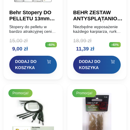
Behr Stopery DO
BEHR ZESTAW
PELLETU 13mm
ANTYSPLĄTANIOWY
DO 27mm 100szt
KRĘTLIK KÓŁKO
Stopery do pelletu w
Niezbędne wyposażenie
bardzo atrakcyjnej cenie,
każdego karpiarza, rurka
opakowanie zawiera
jest długości 30cm z
15,00
zł
18,99
zł
74szt 13mm i 26szt
dodatkiem wolframu
-40%
-40%
21mm. 100szt
przez to idealnie przylega
Pierwotna
Aktualna
Pierwotna
Aktualna
9,00
zł
11,39
zł
profesjonalnych
do dna i szybko tonie,
stoperków do pelletu w
krętlik jest w wersji z…
cena
cena
cena
cena
maskującym kolorze,
DODAJ DO
DODAJ DO
nowość znanej firmy…
wynosiła:
wynosi:
wynosiła:
wynosi:
KOSZYKA
KOSZYKA
15,00 zł.
9,00 zł.
18,99 zł.
11,39 zł.
Promocja!
Promocja!