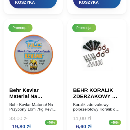
KOSZYKA
KOSZYKA
długości Przyjazna dla
299,00 zł.
224,25 zł.
17,90 zł.
13,42 zł.
ryb siatka…
Promocja!
Promocja!
Behr Kevlar
BEHR KORALIK
Materiał Na
ZDERZAKOWY DO
Przypony 10m 7kg
ZESTAWÓW
Behr Kevlar Materiał Na
Koralik zderzakowy
KARPIOWYCH
Przypony 10m 7kg Kevlar
półprzelotowy Koralik do
to nowoczesny materiał
konstrukcji zestawów
33,00
zł
11,00
zł
na wszelkiego rodzaju
samo zacinających i
-40%
-40%
przypony. Jest miękki,
przelotowych, chroni
Pierwotna
Aktualna
Pierwotna
Aktualna
19,80
zł
6,60
zł
elastyczny i ma
krętlik z węzłem.