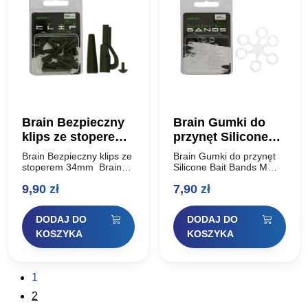
Brain Bezpieczny
Brain Gumki do
klips ze stoperem
przynęt Silicone
34mm zielony
Bait Bands M diam
Brain Bezpieczny klips ze
Brain Gumki do przynęt
7mm
stoperem 34mm Brain
Silicone Bait Bands M
Lead Clip to klasyczny
diam 7mm Gumki służące
9,90
zł
7,90
zł
element karpiowego
do szybkiego montowania
zestawu. Służy do
twardych przynęt na
uwalniania ciężarka z
gotowych przyponach
DODAJ DO
DODAJ DO
zestawu w przypadku
method feeder, feeder
jego zerwania podczas…
bomb i…
KOSZYKA
KOSZYKA
1
2