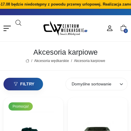
7.08 będzie niedostępny z powodu przerwy urlopowej. Realizacja zamów
0
Akcesoria karpiowe
/
Akcesoria wędkarskie
/
Akcesoria karpiowe
FILTRY
Promocja!