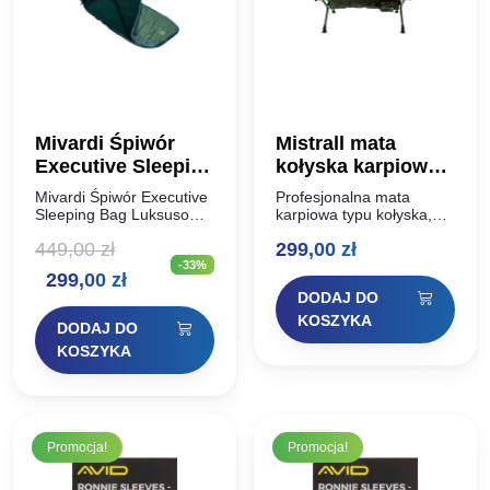
Mivardi Śpiwór
Mistrall mata
Executive Sleeping
kołyska karpiowa
Bag
120×70/45
Mivardi Śpiwór Executive
Profesjonalna mata
Sleeping Bag Luksusowy
karpiowa typu kołyska,
duży śpiwór z grubą
która dzięki swojej
449,00
zł
299,00
zł
wyściółką i wygodnym i
nietypowej konstrukcji jest
-33%
nowoczesnym
o wiele bezpieczniejsza
Pierwotna
Aktualna
299,00
zł
wzornictwem. Zapewnia
dla ryb, oraz bardzo
DODAJ DO
doskonałą izolację przed
wygodna w użytkowaniu.
cena
cena
żywiołami w
Ryba w żaden sposób…
KOSZYKA
DODAJ DO
najzimniejszych
wynosiła:
wynosi:
KOSZYKA
warunkach.
449,00 zł.
299,00 zł.
Zintegrowany…
Promocja!
Promocja!