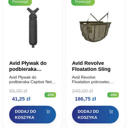
Promocja!
Promocja!
Avid Pływak do
Avid Revolve
podbieraka
Floatation Sling
Captive Net Float
Avid Pływak do
Avid Revolve
podbieraka Captive Net
Floatation pokrowiec
Float Pływak wykonany z
zapinany na linkę
55,00
zł
249,00
zł
pianki EVA jest
Pływający worek do
-25%
-25%
kompatybilny ze
ważenia, odpowiedni do
Pierwotna
Aktualna
Pierwotna
Aktualna
41,25
zł
186,75
zł
wszystkimi modelami
krótkotrwałego
podbieraków dostępnych
przytrzymywania karpi
cena
cena
cena
cena
na rynku. Wyposażony w
Bardzo wytrzymałe
DODAJ DO
DODAJ DO
specjalny pasek,…
piankowe wsporniki po
wynosiła:
wynosi:
wynosiła:
wynosi:
KOSZYKA
KOSZYKA
długości Przyjazna dla
55,00 zł.
41,25 zł.
249,00 zł.
186,75 zł.
ryb siatka…