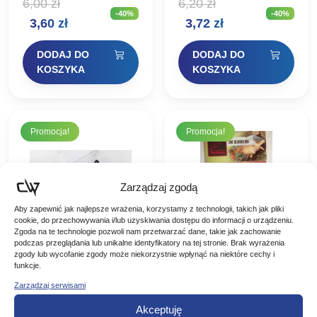
6,00
zł
6,20
zł
bezpiecznych klipsów
bezpiecznych klipsów
-40%
-40%
oraz tworzenia
oraz tworzenia
Pierwotna
Aktualna
Pierwotna
Aktualna
3,60
zł
3,72
zł
elastycznego połączenia
elastycznego połączenia
z rurką antysplątaniową,
z rurką antysplątaniową,
cena
cena
cena
cena
w zestawach
w zestawach
DODAJ DO
DODAJ DO
helikopterowych, osłania
helikopterowych, osłania
wynosiła:
wynosi:
wynosiła:
wynosi:
KOSZYKA
KOSZYKA
zaczep ciężarka i węzeł.
zaczep ciężarka i węzeł.
6,00 zł.
3,60 zł.
6,20 zł.
3,72 zł.
Element…
Element…
Promocja!
Promocja!
Zarządzaj zgodą
Aby zapewnić jak najlepsze wrażenia, korzystamy z technologii, takich jak pliki
cookie, do przechowywania i/lub uzyskiwania dostępu do informacji o urządzeniu.
Zgoda na te technologie pozwoli nam przetwarzać dane, takie jak zachowanie
podczas przeglądania lub unikalne identyfikatory na tej stronie. Brak wyrażenia
zgody lub wycofanie zgody może niekorzystnie wpłynąć na niektóre cechy i
funkcje.
BEHR ŁĄCZNIK
BEHR
Zarządzaj serwisami
GUMOWY Z
POZYCJONER DO
Akceptuję
SILIKONOWĄ
HAKÓW