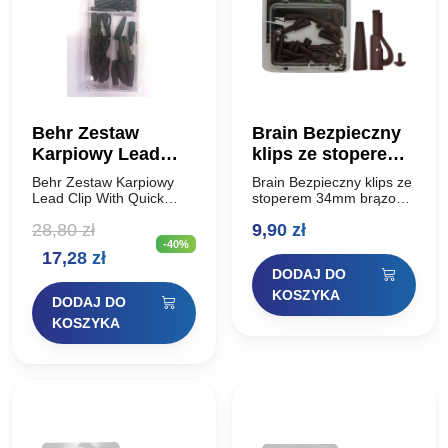
Behr Zestaw
Brain Bezpieczny
Karpiowy Lead
klips ze stoperem
Clip With Quick
34mm brązowy
Behr Zestaw Karpiowy
Brain Bezpieczny klips ze
Change Set
Lead Clip With Quick
stoperem 34mm brązowy
Change Set Służy do
Brain Lead Clip to
28,80
zł
9,90
zł
montażu zestawów
klasyczny element
-40%
karpiowych. Zestaw
karpiowego zestawu.
Pierwotna
Aktualna
17,28
zł
zawiera: 10x bezpieczny
Służy do uwalniania
DODAJ DO
klips + zawleczki 10x
ciężarka z zestawu w
cena
cena
ochraniacz gumowy do…
przypadku jego
KOSZYKA
DODAJ DO
zerwania…
wynosiła:
wynosi:
KOSZYKA
28,80 zł.
17,28 zł.