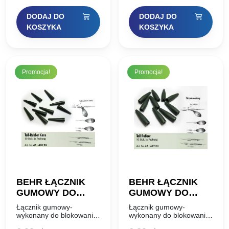
doskonałą wytrzymałość
Wykonany tak, że można
cena
cena
cena
cena
na zrywanie.
blokować na nim
DODAJ DO
DODAJ DO
Opakowanie:…
pierścień przelotowy
wynosiła:
wynosi:
wynosiła:
wynosi:
KOSZYKA
KOSZYKA
lub…
33,00 zł.
19,80 zł.
11,00 zł.
6,60 zł.
Promocja!
Promocja!
BEHR ŁĄCZNIK
BEHR ŁĄCZNIK
GUMOWY DO
GUMOWY DO
BEZPIECZNEGO
BEZPIECZNEGO
Łącznik gumowy-
Łącznik gumowy-
KLIPSA 42-41890
KLIPSA BEHR
wykonany do blokowania
wykonany do blokowania
ciężarków centrycznych,
ciężarków centrycznych,