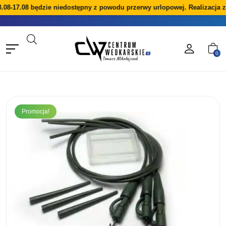
08-17.08 będzie niedostępny z powodu przerwy urlopowej. Realizacja z
0
Promocja!