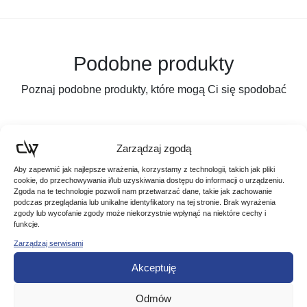
Podobne produkty
Poznaj podobne produkty, które mogą Ci się spodobać
Zarządzaj zgodą
Aby zapewnić jak najlepsze wrażenia, korzystamy z technologii, takich jak pliki
cookie, do przechowywania i/lub uzyskiwania dostępu do informacji o urządzeniu.
Zgoda na te technologie pozwoli nam przetwarzać dane, takie jak zachowanie
podczas przeglądania lub unikalne identyfikatory na tej stronie. Brak wyrażenia
zgody lub wycofanie zgody może niekorzystnie wpłynąć na niektóre cechy i
funkcje.
Zarządzaj serwisami
Akceptuję
JAXON BEZPIECZNY KLIPS AC-PC028
Odmów