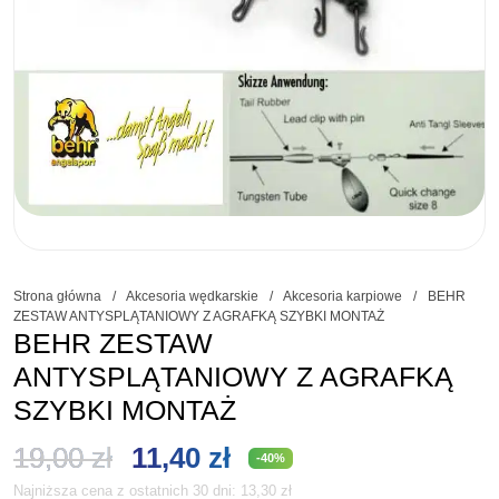
Strona główna
/
Akcesoria wędkarskie
/
Akcesoria karpiowe
/
BEHR
ZESTAW ANTYSPLĄTANIOWY Z AGRAFKĄ SZYBKI MONTAŻ
BEHR ZESTAW
ANTYSPLĄTANIOWY Z AGRAFKĄ
SZYBKI MONTAŻ
Pierwotna
Aktualna
19,00
zł
11,40
zł
-40%
Najniższa cena z ostatnich 30 dni:
13,30
zł