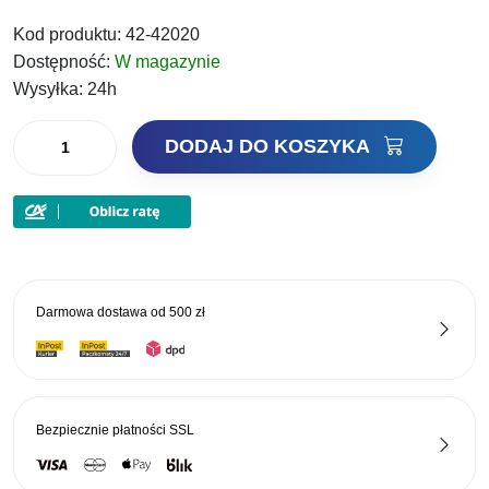
cena
cena
Kod produktu:
42-42020
wynosiła:
wynosi:
Dostępność:
W magazynie
19,00 zł.
11,40 zł.
Wysyłka:
24h
ilość
DODAJ DO KOSZYKA
BEHR
ZESTAW
ANTYSPLĄTANIOWY
Z
AGRAFKĄ
SZYBKI
Darmowa dostawa od
500 zł
MONTAŻ
Bezpiecznie płatności
SSL