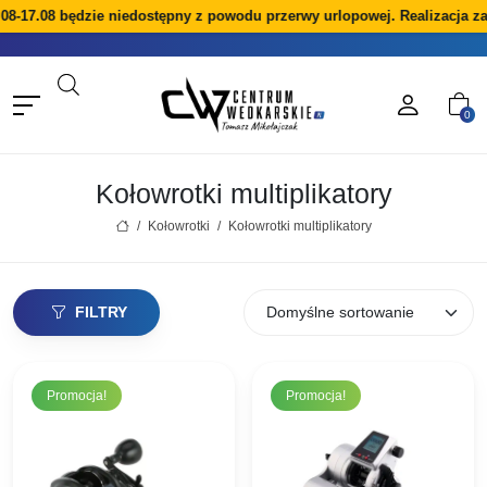
-17.08 będzie niedostępny z powodu przerwy urlopowej. Realizacja zam
0
Kołowrotki multiplikatory
/
Kołowrotki
/
Kołowrotki multiplikatory
FILTRY
Promocja!
Promocja!