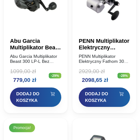
Abu Garcia
PENN Multiplikator
Multiplikator Beast
Elektryczny
300 LP-L
Fathom 30
Abu Garcia Multiplikator
PENN Multiplikator
Beast 300 LP-L Bez
Elektryczny Fathom 30
kompromisów w kwestii
PENN Fathom™ Electric
1099,00
zł
2929,00
zł
designu, jakości i
to innowacyjny, pierwszy
-29%
-28%
wydajności! Seria
w swoim rodzaju
Pierwotna
Aktualna
Pierwotna
Aktualna
779,00
zł
2098,65
zł
multiplikatorów
kołowrotek. Zbudowany
niskoprofilowych Beast
na legendarnej platformie
cena
cena
cena
cena
wykorzystuje unikalny
kołowrotków Fathom II
DODAJ DO
DODAJ DO
system przekładni i
Lever Drag, PENN…
wynosiła:
wynosi:
wynosiła:
wynosi:
KOSZYKA
KOSZYKA
hamulca, zapewniający…
1099,00 zł.
779,00 zł.
2929,00 zł.
2098,65 zł.
Promocja!