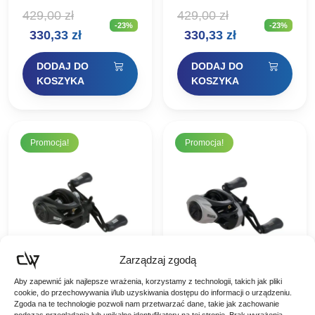
LH Kołowrotki castingowe
Multiplikator stosowany w
429,00
zł
429,00
zł
MAX™ zostały
wędkarstwie morskim.
-23%
-23%
zaprojektowane z myślą o
Wykonany z wysokiej
Pierwotna
Aktualna
Pierwotna
Aktualna
330,33
zł
330,33
zł
osiąganiu doskonałych
jakości mechanizm bez
osiągów. Seria MAX™
problemu poradzi sobię z
cena
cena
cena
cena
słynie na całym…
bardzo dużymi
DODAJ DO
DODAJ DO
gatunkami…
wynosiła:
wynosi:
wynosiła:
wynosi:
KOSZYKA
KOSZYKA
429,00 zł.
330,33 zł.
429,00 zł.
330,33 zł.
Promocja!
Promocja!
Zarządzaj zgodą
Aby zapewnić jak najlepsze wrażenia, korzystamy z technologii, takich jak pliki
Abu Garcia
Abu Garcia
cookie, do przechowywania i/lub uzyskiwania dostępu do informacji o urządzeniu.
Zgoda na te technologie pozwoli nam przetwarzać dane, takie jak zachowanie
Multiplikator Max 5
Multiplikator Max 5