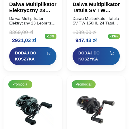
Daiwa Multipilkator
Daiwa Multipilkator
Elektryczny 23
Tatula SV TW
Leobritz 300JL
150HL
Daiwa Multipilkator
Daiwa Multipilkator Tatula
Elektryczny 23 Leobritz
SV TW 150HL 24 Tatula
300JL Kołowrotek
SV TW 150 – mocny
3369,00
zł
1089,00
zł
elektryczny DAIWA –
model do dużych przynęt
-13%
-13%
nodel na lewą rękę! Ten
z systemem hamowania
Pierwotna
Aktualna
Pierwotna
Aktualna
2931,03
zł
947,43
zł
kołowrotek doskonale
SV Boost! Model
nadaje się do cięzkiego
kołowrotka 24…
cena
cena
cena
cena
połowu karmazynów,
DODAJ DO
DODAJ DO
dorszy i…
wynosiła:
wynosi:
wynosiła:
wynosi:
KOSZYKA
KOSZYKA
3369,00 zł.
2931,03 zł.
1089,00 zł.
947,43 zł.
Promocja!
Promocja!