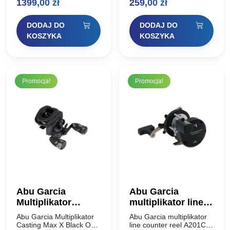
1399,00
zł
259,00
zł
myślą o mocy zwijania,
Abu Garcia Cardinal
wydajności hamulca i
znany jest ze swojej
trwałości, seria Beast 400
solidności i
DODAJ DO
DODAJ DO
została całkowicie
wytrzymałości,
przeprojektowana, aby…
sprawdzającej się w
KOSZYKA
KOSZYKA
każdych warunkach.
Kołowrotek Abu…
Promocja!
Promocja!
Abu Garcia
Abu Garcia
Multiplikator
multiplikator line
Casting Max X
counter reel A201C
Abu Garcia Multiplikator
Abu Garcia multiplikator
Black Ops LH
Casting Max X Black Ops
line counter reel A201C