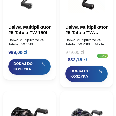
Daiwa Multiplikator
Daiwa Multiplikator
25 Tatula TW 150L
25 Tatula TW
200HL
Daiwa Multiplikator 25
Daiwa Multiplikator 25
Tatula TW 150L
Tatula TW 200HL Model
Wszechstronny
25 Tatula TW 200
989,00
zł
979,00
zł
kołowrotek z napędem
posiada szpulę o średnicy
-15%
Hyperdrive! Model 25
38mm, która jest idealna
Pierwotna
Aktualna
832,15
zł
Tatula TW 150, który
do rzucania cięższych
DODAJ DO
oferuje ten sam rozmiar
przynęt i umożliwia…
cena
cena
korpusu co modele 200,
KOSZYKA
DODAJ DO
…
wynosiła:
wynosi:
KOSZYKA
979,00 zł.
832,15 zł.