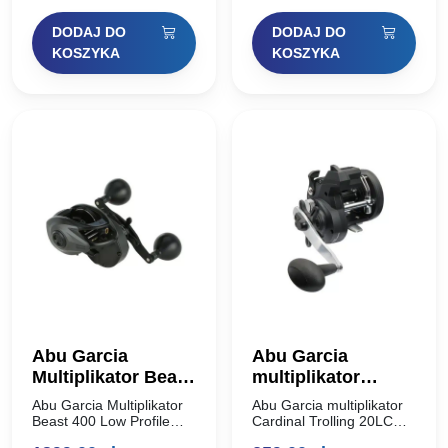
zależności od rodzaju
multiplikator trollingowy.
cena
cena
cena
cena
linki, konwencjonalny
Mocny, wytrzymały i
DODAJ DO
DODAJ DO
kołowrotek Altum™
zapewniający dużą siłę
wynosiła:
wynosi:
wynosiła:
wynosi:
KOSZYKA
KOSZYKA
Syncro…
do…
749,00 zł.
576,73 zł.
1049,00 zł.
807,73 zł.
Abu Garcia
Abu Garcia
Multiplikator Beast
multiplikator
400 Low Profile
Cardinal Trolling
Abu Garcia Multiplikator
Abu Garcia multiplikator
Reel
20LC
Beast 400 Low Profile
Cardinal Trolling 20LC
Reel Zaprojektowana z
Kołowrotek trollingowy