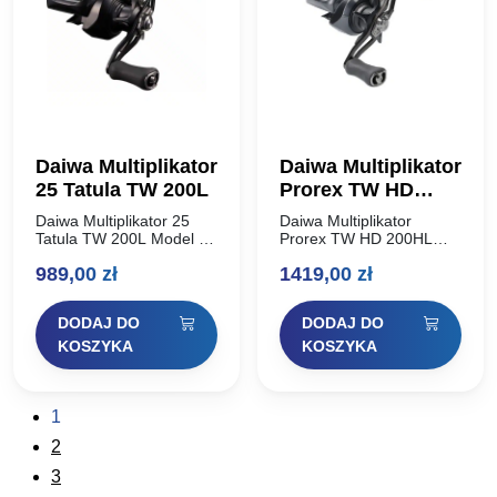
Daiwa Multiplikator
Daiwa Multiplikator
25 Tatula TW 200L
Prorex TW HD
200HL
Daiwa Multiplikator 25
Daiwa Multiplikator
Tatula TW 200L Model 25
Prorex TW HD 200HL
Tatula TW 200 posiada
Wytrzymały kołowrotek
989,00
zł
1419,00
zł
szpulę o średnicy 38mm,
castingowy z podwójnym
która jest idealna do
stoperem! Ten niezwykle
rzucania cięższych
mocny kołowrotek
DODAJ DO
DODAJ DO
przynęt i umożliwia…
castingowy Big Bait, który
oferuje wiele nowych
KOSZYKA
KOSZYKA
funkcji, szczególnie…
1
2
3