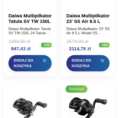
Daiwa Multipilkator
Daiwa Multiplikator
Tatula SV TW 150L
23′ SS Air 8.5 L
Daiwa Multipilkator Tatula
Daiwa Multiplikator 23′ SS
SV TW 150L 24 Tatula SV
Air 8.5 L Model SS
TW 150 – mocny model
nadaje się szczególnie do
1089,00
zł
2579,00
zł
do dużych przynęt z
finezyjnego łowienia oraz
-13%
-18%
systemem hamowania SV
do użycia lekkich i
Pierwotna
Aktualna
Pierwotna
Aktualna
947,43
zł
2114,78
zł
Boost! Model kołowrotka
ultralekkich przynęt o
24…
masie od…
cena
cena
cena
cena
DODAJ DO
DODAJ DO
wynosiła:
wynosi:
wynosiła:
wynosi:
KOSZYKA
KOSZYKA
1089,00 zł.
947,43 zł.
2579,00 zł.
2114,78 zł.
Promocja!