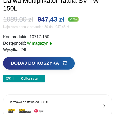
Daiwa Multipilkator Tatula SV TW
150L
Pierwotna
Aktualna
1089,00
zł
947,43
zł
-13%
Najniższa cena z ostatnich 30 dni:
947,43
zł
cena
cena
Kod produktu:
10717-150
wynosiła:
wynosi:
Dostępność:
W magazynie
1089,00 zł.
947,43 zł.
Wysyłka:
24h
ilość
DODAJ DO KOSZYKA
Daiwa
Multipilkator
Tatula
SV
TW
150L
Darmowa dostawa od
500 zł