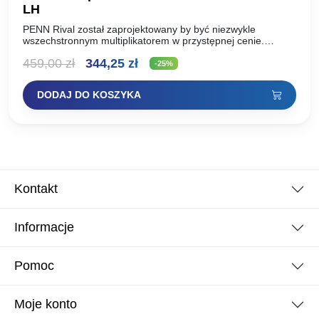
LH
PENN Rival został zaprojektowany by być niezwykle
wszechstronnym multiplikatorem w przystępnej cenie.
Posiada lekką ramę grafitową oraz panele boczne z
Pierwotna
Aktualna
459,00
zł
344,25
zł
dodatkowymi aluminiowymi pierścieniami dla lepszej…
-25%
cena
cena
DODAJ DO KOSZYKA
wynosiła:
wynosi:
459,00 zł.
344,25 zł.
Kontakt
Informacje
Pomoc
Moje konto