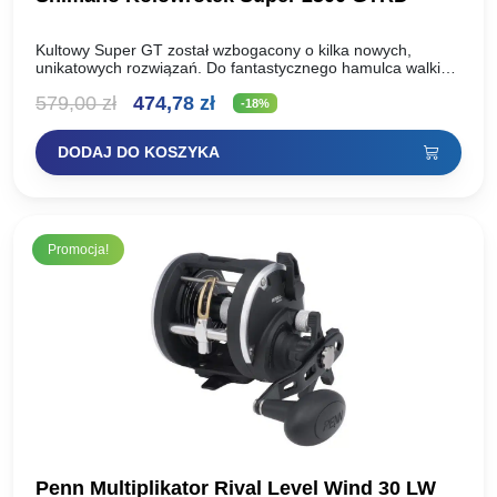
Kultowy Super GT został wzbogacony o kilka nowych,
unikatowych rozwiązań. Do fantastycznego hamulca walki
dołączyła szpula AR-C, system Aero Wrap II oraz lekki, a
Pierwotna
Aktualna
579,00
zł
474,78
zł
mimo…
-18%
cena
cena
DODAJ DO KOSZYKA
wynosiła:
wynosi:
579,00 zł.
474,78 zł.
Promocja!
Penn Multiplikator Rival Level Wind 30 LW