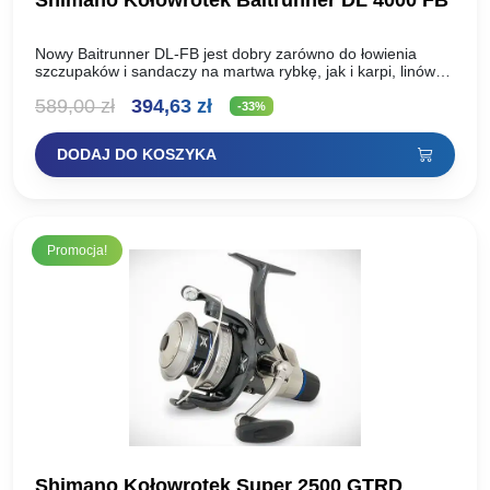
Shimano Kołowrotek Baitrunner DL 4000 FB
Nowy Baitrunner DL-FB jest dobry zarówno do łowienia
szczupaków i sandaczy na martwa rybkę, jak i karpi, linów
oraz brzan na feeder. Konstrukcja tych niewielkich…
Pierwotna
Aktualna
589,00
zł
394,63
zł
-33%
cena
cena
DODAJ DO KOSZYKA
wynosiła:
wynosi:
589,00 zł.
394,63 zł.
Promocja!
Shimano Kołowrotek Super 2500 GTRD