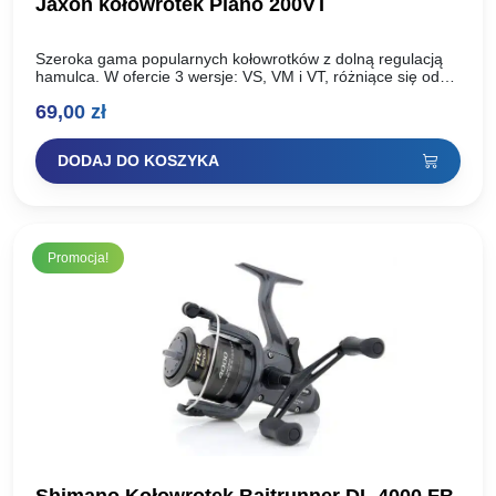
Jaxon kołowrotek Piano 200VT
Szeroka gama popularnych kołowrotków z dolną regulacją
hamulca. W ofercie 3 wersje: VS, VM i VT, różniące się od
siebie ilością łożysk, szatą graficzną i…
69,00
zł
DODAJ DO KOSZYKA
Promocja!