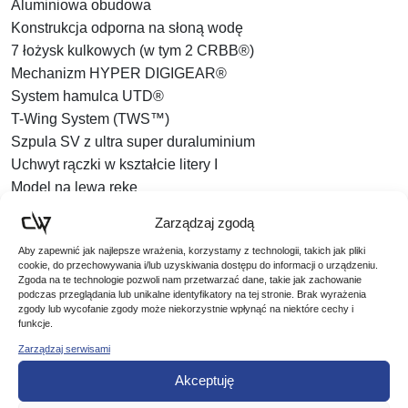
Aluminiowa obudowa
Konstrukcja odporna na słoną wodę
7 łożysk kulkowych (w tym 2 CRBB®)
Mechanizm HYPER DIGIGEAR®
System hamulca UTD®
T-Wing System (TWS™)
Szpula SV z ultra super duraluminium
Uchwyt rączki w kształcie litery I
Model na lewą rękę
Zarządzaj zgodą
Dane:
Rozmiar:
150L
Aby zapewnić jak najlepsze wrażenia, korzystamy z technologii, takich jak pliki
cookie, do przechowywania i/lub uzyskiwania dostępu do informacji o urządzeniu.
Waga:
205g
Zgoda na te technologie pozwoli nam przetwarzać dane, takie jak zachowanie
Ilość łożysk:
7
podczas przeglądania lub unikalne identyfikatory na tej stronie. Brak wyrażenia
zgody lub wycofanie zgody może niekorzystnie wpłynąć na niektóre cechy i
Przełożenie:
6,3:1
funkcje.
Nawój:
66cm
Zarządzaj serwisami
Pojemność szpuli:
105m/0,33mm
Akceptuję
Hamulec:
5kg