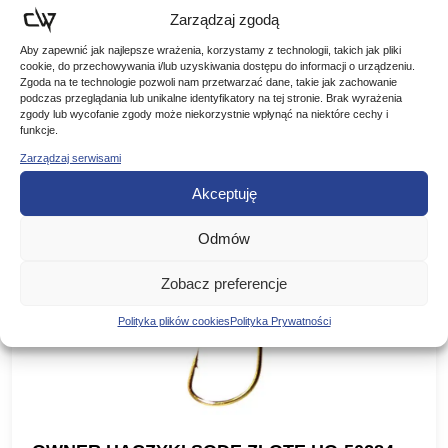
Zarządzaj zgodą
Aby zapewnić jak najlepsze wrażenia, korzystamy z technologii, takich jak pliki
cookie, do przechowywania i/lub uzyskiwania dostępu do informacji o urządzeniu.
Zgoda na te technologie pozwoli nam przetwarzać dane, takie jak zachowanie
podczas przeglądania lub unikalne identyfikatory na tej stronie. Brak wyrażenia
Podobne produkty
zgody lub wycofanie zgody może niekorzystnie wpłynąć na niektóre cechy i
funkcje.
Poznaj podobne produkty, które mogą Ci się spodobać
Zarządzaj serwisami
Akceptuję
Odmów
Zobacz preferencje
Polityka plików cookies
Polityka Prywatności