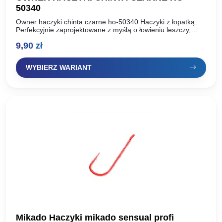
50340
Owner haczyki chinta czarne ho-50340 Haczyki z łopatką.
Perfekcyjnie zaprojektowane z myślą o łowieniu leszczy,
linów i płoci. Do zbrojenia białych i czerwonych robaków
9,90
zł
oraz…
WYBIERZ WARIANT
Mikado Haczyki mikado sensual profi