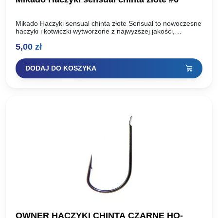
Mikado Haczyki sensual chinta złote Sensual to nowoczesne
haczyki i kotwiczki wytworzone z najwyższej jakości,
uszlachetnionej stali węglowej. Dzięki zastosowaniu dwóch
5,00
zł
technologii ostrzenia: Mechanicznej oraz…
DODAJ DO KOSZYKA
OWNER HACZYKI CHINTA CZARNE HO-