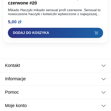
czerwone #20
Mikado Haczyki mikado sensual profi czerwone Sensual to
nowoczesne haczyki i kotwiczki wytworzone z najwyższej
jakości, uszlachetnionej stali węglowej. Dzięki zastosowaniu
5,00
zł
dwóch technologii ostrzenia: Mechanicznej…
DODAJ DO KOSZYKA
Kontakt
Informacje
Pomoc
Moje konto