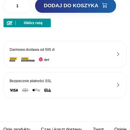
ilość
DODAJ DO KOSZYKA
Decoy
Haczyki
Shot
Rig
Worm
10
Darmowa dostawa od
500 zł
Nr6
Bezpiecznie płatności
SSL
Opis produktu
Czas i koszt dostawy
Zwrot
Opinie