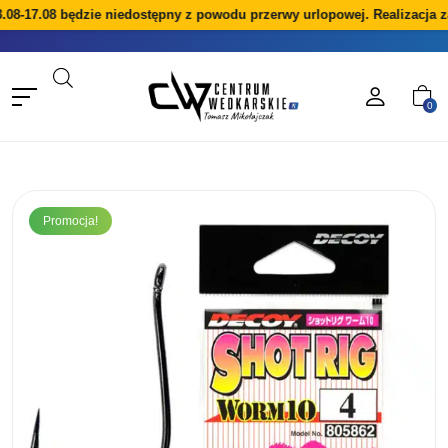
.08-17.08 będzie niedostępny z powodu przerwy urlopowej. Realizacja z
0
Promocja!