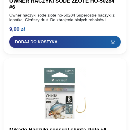
OWNER HACZYKI SODE ZŁOTE HO-50284
#6
Owner haczyki sode złote ho-50284 Superostre haczyki z
łopatką. Cieńszy drut. Do zbrojenia białych robaków i
przynęt­ roślinnych. Bardzo popularne haczyki wśród
9,90
zł
wyczynowców. Rozmiar haka:…
DODAJ DO KOSZYKA
Mikado Haczyki sensual chinta złote #6