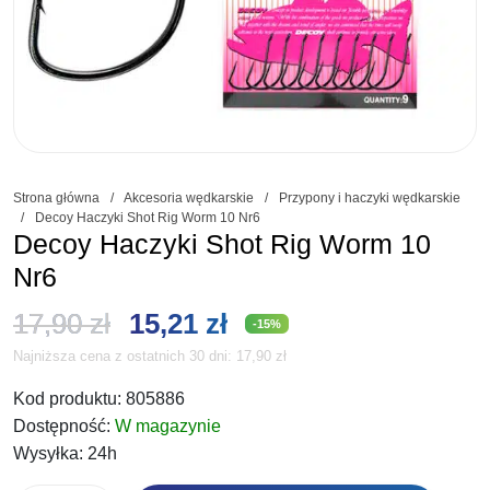
Strona główna
/
Akcesoria wędkarskie
/
Przypony i haczyki wędkarskie
/
Decoy Haczyki Shot Rig Worm 10 Nr6
Decoy Haczyki Shot Rig Worm 10
Nr6
Pierwotna
Aktualna
17,90
zł
15,21
zł
-15%
Najniższa cena z ostatnich 30 dni:
17,90
zł
cena
cena
Kod produktu:
805886
wynosiła:
wynosi:
Dostępność:
W magazynie
17,90 zł.
15,21 zł.
Wysyłka:
24h