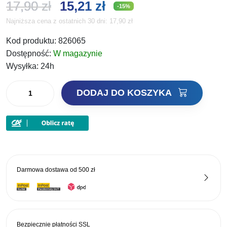
Pierwotna
Aktualna
17,90
zł
15,21
zł
-15%
Najniższa cena z ostatnich 30 dni:
17,90
zł
cena
cena
Kod produktu:
826065
wynosiła:
wynosi:
Dostępność:
W magazynie
17,90 zł.
15,21 zł.
Wysyłka:
24h
ilość
DODAJ DO KOSZYKA
Decoy
Haczyki
Finesse
Single
32
Nr10
Darmowa dostawa od
500 zł
Bezpiecznie płatności
SSL