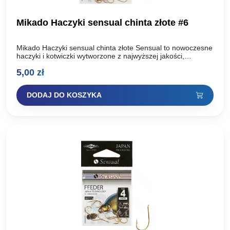
Mikado Haczyki sensual chinta złote #6
Mikado Haczyki sensual chinta złote Sensual to nowoczesne
haczyki i kotwiczki wytworzone z najwyższej jakości,
uszlachetnionej stali węglowej. Dzięki zastosowaniu dwóch
5,00
zł
technologii ostrzenia: Mechanicznej oraz…
DODAJ DO KOSZYKA