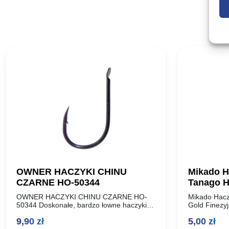
OWNER HACZYKI CHINU
Mikado H
CZARNE HO-50344
Tanago H
OWNER HACZYKI CHINU CZARNE HO-
Mikado Hacz
50344 Doskonałe, bardzo łowne haczyki z
Gold Finezyj
łopatką o poszerzonym łuku kolankowym.
haczyk z ło
9,90
zł
5,00
zł
Polecamy do łowienia na ziarna kukurydzy,
średnich i w