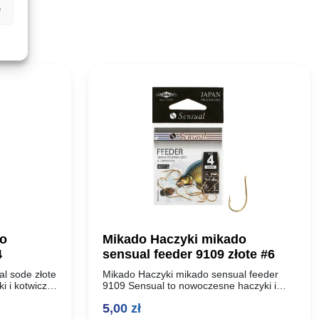
e
do
Mikado Haczyki mikado
4
sensual feeder 9109 złote #6
l sode złote
Mikado Haczyki mikado sensual feeder
 i kotwiczki
9109 Sensual to nowoczesne haczyki i
ci,
kotwiczki wytworzone z najwyższej jakości,
5,00
zł
 Dzięki
uszlachetnionej stali węglowej. Dzięki