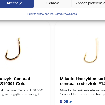
Akceptuję
Odmów
Zobacz preferencj
Poznaj podobne produkty, które mogą Ci się spodobać
Polityka plików cookies
Polityka Prywatności
aczyki Sensual
Mikado Haczyki mika
S10001 Gold
sensual sode złote #1
yki Sensual Tanago HS10001
Mikado Haczyki mikado sensua
ny, ale wyjątkowo mocny, kuty
Sensual to nowoczesne haczyki
patką polecany do połowu
wytworzone z najwyższej jakoś
5,00
zł
iększych ryb na delikatne
uszlachetnionej stali węglowej.