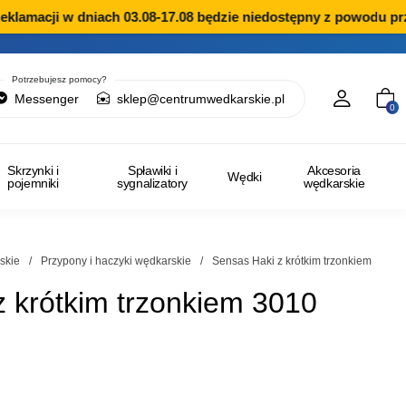
klamacji w dniach 03.08-17.08 będzie niedostępny z powodu prz
Potrzebujesz pomocy?
Messenger
sklep@centrumwedkarskie.pl
0
Skrzynki i
Spławiki i
Akcesoria
Wędki
pojemniki
sygnalizatory
wędkarskie
skie
/
Przypony i haczyki wędkarskie
/
Sensas Haki z krótkim trzonkiem
z krótkim trzonkiem 3010