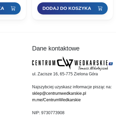
i ostrzenia:
zastosowaniu dwóch technologii ostrzenia:
Mechanicznej…
KA
DODAJ DO KOSZYKA
Dane kontaktowe
ul. Zacisze 16, 65-775 Zielona Góra
Najszybciej uzyskasz informacje pisząc na:
sklep@centrumwedkarskie.pl
m.me/CentrumWedkarskie
NIP: 9730773908