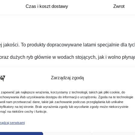
Czas i koszt dostawy
Zwrot
j jakości. To produkty dopracowywane latami specjalnie dla t
oraz dużych ryb głównie w wodach stojących, jak i wolno płynący
Zarządzaj zgodą
 zapewnić jak najlepsze wrażenia, korzystamy z technologii, takich jak pliki cookie, do
echowywania i/lub uzyskiwania dostępu do informacji o urządzeniu. Zgoda na te technologie
woli nam przetwarzać dane, takie jak zachowanie podczas przeglądania lub unikalne
ntyfikatory na tej stronie. Brak wyrażenia zgody lub wycofanie zgody może niekorzystnie
ynąć na niektóre cechy i funkcje.
ządzaj serwisami
Podobne produkty