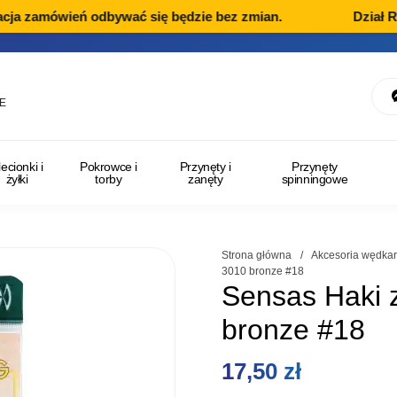
cja zamówień odbywać się będzie bez zmian.
Dział Re
E
lecionki i
Pokrowce i
Przynęty i
Przynęty
żyłki
torby
zanęty
spinningowe
Strona główna
/
Akcesoria wędkar
3010 bronze #18
Sensas Haki 
bronze #18
17,50
zł