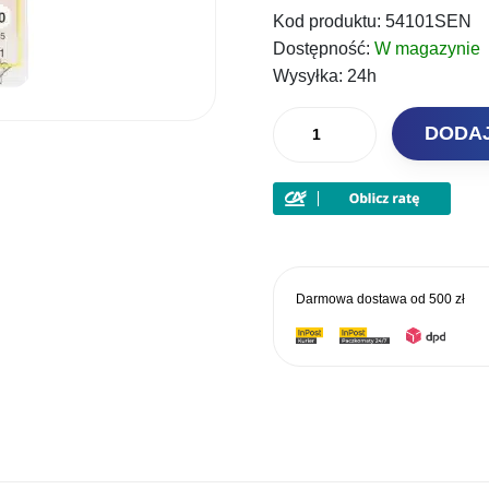
Kod produktu:
54101SEN
Dostępność:
W magazynie
Wysyłka:
24h
ilość
DODA
Sensas
Haki
z
krótkim
trzonkiem
3010
Darmowa dostawa od
500 zł
bronze
#18