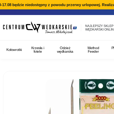
-17.08 będzie niedostępny z powodu przerwy urlopowej. Realiza
NAJLEPSZY SKLEP
WĘDKARSKI ONLIN
Krzesła i
Odzież
Method
P
Kołowrotki
fotele
wędkarska
Feeder