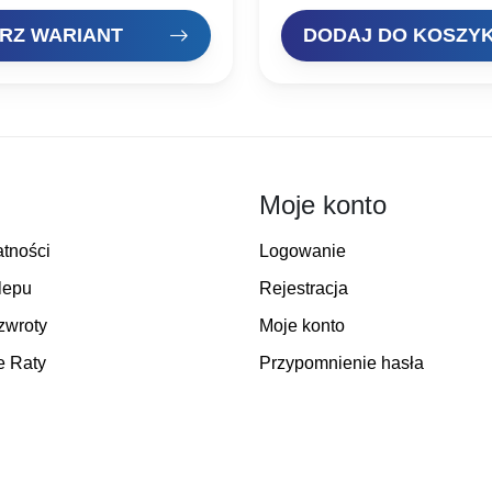
lor:…
zastosowaniu dwóch technologi
Mechanicznej…
RZ WARIANT
DODAJ DO KOSZY
Moje konto
atności
Logowanie
lepu
Rejestracja
zwroty
Moje konto
e Raty
Przypomnienie hasła