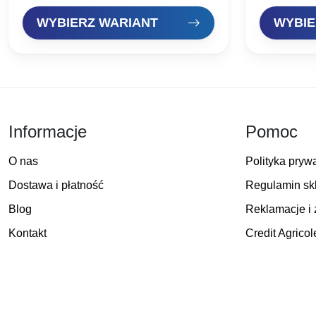
łubinu, pęczaku, ciasta i…
przynęty. Ko
WYBIERZ WARIANT
WYBIE
Informacje
Pomoc
O nas
Polityka pryw
Dostawa i płatność
Regulamin sk
Blog
Reklamacje i 
Kontakt
Credit Agricol