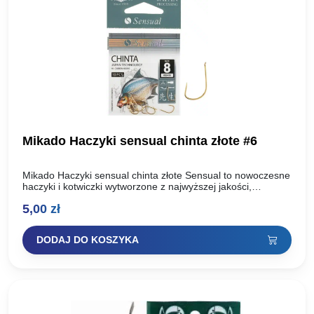
Mikado Haczyki sensual chinta złote #6
Mikado Haczyki sensual chinta złote Sensual to nowoczesne
haczyki i kotwiczki wytworzone z najwyższej jakości,
uszlachetnionej stali węglowej. Dzięki zastosowaniu dwóch
5,00
zł
technologii ostrzenia: Mechanicznej oraz…
DODAJ DO KOSZYKA