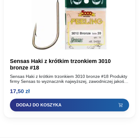
Sensas Haki z krótkim trzonkiem 3010
bronze #18
Sensas Haki z krótkim trzonkiem 3010 bronze #18 Produkty
firmy Sensas to wyznacznik najwyższej, zawodniczej jakości.
To produkty dopracowywane latami specjalnie dla tych
17,50
zł
bardziej wymagających…
DODAJ DO KOSZYKA