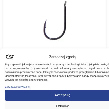
OWNER HACZYKI CHINU CZARNE HO-50344
Zarządzaj zgodą
OWNER HACZYKI CHINU CZARNE HO-50344 Doskonałe,
Aby zapewnić jak najlepsze wrażenia, korzystamy z technologii, takich jak pliki cookie, 
bardzo łowne haczyki z łopatką o poszerzonym łuku
przechowywania i/lub uzyskiwania dostępu do informacji o urządzeniu. Zgoda na te tech
kolankowym. Polecamy do łowienia na ziarna kukurydzy,
pozwoli nam przetwarzać dane, takie jak zachowanie podczas przeglądania lub unikalne
9,90
zł
łubinu, pęczaku, ciasta i…
identyfikatory na tej stronie. Brak wyrażenia zgody lub wycofanie zgody może niekorzys
wpłynąć na niektóre cechy i funkcje.
WYBIERZ WARIANT
Zarządzaj serwisami
Akceptuję
Odmów