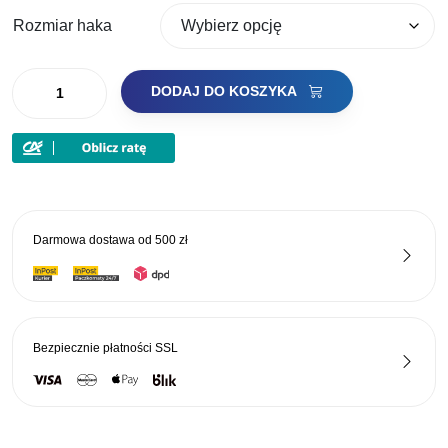
Rozmiar haka
ilość
DODAJ DO KOSZYKA
OWNER
HACZYKI
CHINTA
CZARNE
HO-
50340
Darmowa dostawa od
500 zł
Bezpiecznie płatności
SSL