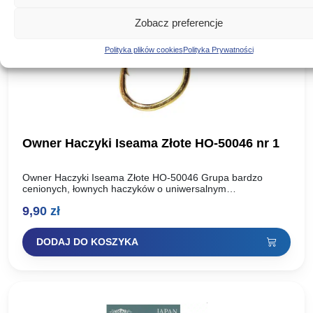
Zobacz preferencje
Polityka plików cookies
Polityka Prywatności
Owner Haczyki Iseama Złote HO-50046 nr 1
Owner Haczyki Iseama Złote HO-50046 Grupa bardzo
cenionych, łownych haczyków o uniwersalnym
przeznaczeniu. Większe rozmiary polecamy do łowienia
9,90
zł
karpi. Rozmiar haka: Ilość szt w paczce:…
DODAJ DO KOSZYKA