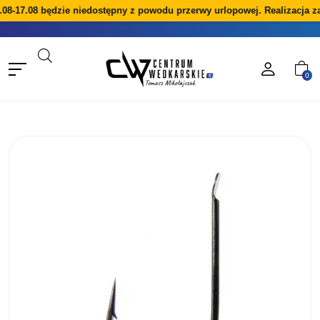
08-17.08 będzie niedostępny z powodu przerwy urlopowej. Realizacja z
0