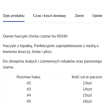
Opis produktu
Czas i koszt dostawy
Zwrot
Opinie
Owner haczyki chinta czarne ho-50340
Haczyki z łopatką. Perfekcyjnie zaprojektowane z myślą o
łowieniu leszczy, linów i płoci.
Do zbrojenia białych i czerwonych robaków oraz parzonego
ziarna.
Rozmiar haka:
Ilość szt w paczce:
#2
13szt
#3
14szt
#4
15szt
#5
16szt