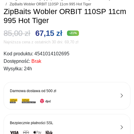
/
ZipBaits Wobler ORBIT 110SP 11cm 995 Hot Tiger
ZipBaits Wobler ORBIT 110SP 11cm
995 Hot Tiger
Pierwotna
Aktualna
85,00
zł
67,15
zł
-21%
Najniższa cena z ostatnich 30 dni:
69,70
zł
cena
cena
Kod produktu:
4541014102695
wynosiła:
wynosi:
Dostępność:
Brak
85,00 zł.
67,15 zł.
Wysyłka:
24h
Darmowa dostawa od
500 zł
Bezpiecznie płatności
SSL