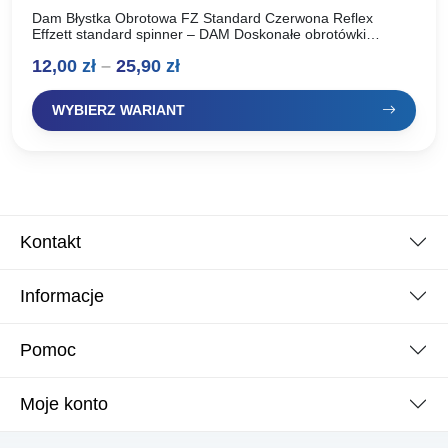
Dam Błystka Obrotowa FZ Standard Czerwona Reflex
Effzett standard spinner – DAM Doskonałe obrotówki
renomowanego producenta, oferta dla wymagących
Zakres
12,00
zł
–
25,90
zł
wędkarzy. Idealnie pracują w wodzie, skuteczne…
cen:
WYBIERZ WARIANT
od
12,00 zł
do
25,90 zł
Kontakt
Informacje
Pomoc
Moje konto