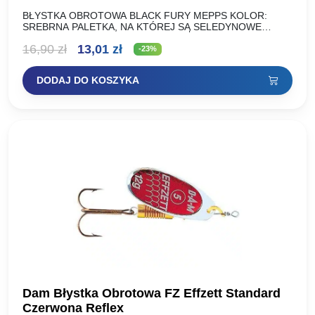
BŁYSTKA OBROTOWA BLACK FURY MEPPS KOLOR:
SREBRNA PALETKA, NA KTÓREJ SĄ SELEDYNOWE
KROPKI NA CZARNYM TLE ROZMIAR: WAGA (g): NR 00
Pierwotna
Aktualna
16,90
zł
13,01
zł
1,5g NR 0 2g…
-23%
cena
cena
DODAJ DO KOSZYKA
wynosiła:
wynosi:
16,90 zł.
13,01 zł.
Dam Błystka Obrotowa FZ Effzett Standard
Czerwona Reflex