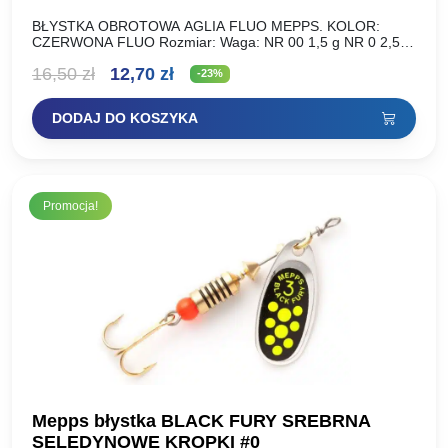
BŁYSTKA OBROTOWA AGLIA FLUO MEPPS. KOLOR:
CZERWONA FLUO Rozmiar: Waga: NR 00 1,5 g NR 0 2,5 g
NR 1 3,5 g NR 2 4,5…
Pierwotna
Aktualna
16,50
zł
12,70
zł
-23%
cena
cena
DODAJ DO KOSZYKA
wynosiła:
wynosi:
16,50 zł.
12,70 zł.
Promocja!
Mepps błystka BLACK FURY SREBRNA
SELEDYNOWE KROPKI #0