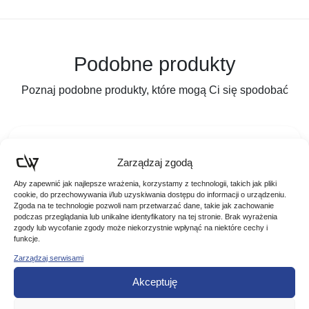
Podobne produkty
Poznaj podobne produkty, które mogą Ci się spodobać
Zarządzaj zgodą
Aby zapewnić jak najlepsze wrażenia, korzystamy z technologii, takich jak pliki
cookie, do przechowywania i/lub uzyskiwania dostępu do informacji o urządzeniu.
Zgoda na te technologie pozwoli nam przetwarzać dane, takie jak zachowanie
podczas przeglądania lub unikalne identyfikatory na tej stronie. Brak wyrażenia
zgody lub wycofanie zgody może niekorzystnie wpłynąć na niektóre cechy i
funkcje.
Zarządzaj serwisami
Akceptuję
Jaxon Błystka Blaszka Obrotowa Holo