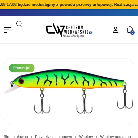
08-17.08 będzie niedostępny z powodu przerwy urlopowej. Realizacja z
0
Promocja!
Strona główna
/
Przynęty spinningowe
/
Woblery
/
Woblery neutralne