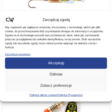
Zarządzaj zgodą
Aby zapewnić jak najlepsze wrażenia, korzystamy z technologii, takich jak pliki
Dam Błystka Obrotowa FZ Effzett Standard
cookie, do przechowywania i/lub uzyskiwania dostępu do informacji o urządzeniu.
Zielona Reflex
Zgoda na te technologie pozwoli nam przetwarzać dane, takie jak zachowanie
podczas przeglądania lub unikalne identyfikatory na tej stronie. Brak wyrażenia
Dam Błystka Obrotowa Fz Standard Zielona Reflex Effzett
zgody lub wycofanie zgody może niekorzystnie wpłynąć na niektóre cechy i
Standard Spinner – Dam Doskonałe Obrotówki
funkcje.
Renomowanego Producenta, Oferta Dla Wymagących
13,00
zł
Wędkarzy. Idealnie Pracują W Wodzie, Skuteczne…
Zarządzaj serwisami
Akceptuję
WYBIERZ WARIANT
Odmów
Zobacz preferencje
Promocja!
Polityka plików cookies
Polityka Prywatności