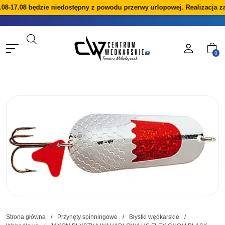
08-17.08 będzie niedostępny z powodu przerwy urlopowej. Realizacja z
0
Strona główna
/
Przynęty spinningowe
/
Błystki wędkarskie
/