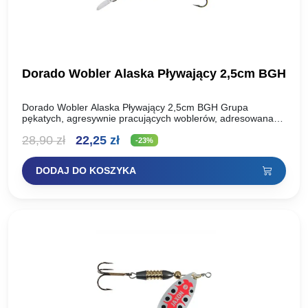
Dorado Wobler Alaska Pływający 2,5cm BGH
Dorado Wobler Alaska Pływający 2,5cm BGH Grupa
pękatych, agresywnie pracujących woblerów, adresowana
głównie do rzecznych spinningistów. Dzięki niewielkim
Pierwotna
Aktualna
28,90
zł
22,25
zł
rozmiarom, ale dużej masie świetnie nadaja się…
-23%
cena
cena
DODAJ DO KOSZYKA
wynosiła:
wynosi:
28,90 zł.
22,25 zł.