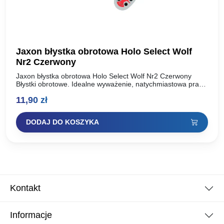
Jaxon błystka obrotowa Holo Select Wolf
Nr2 Czerwony
Jaxon błystka obrotowa Holo Select Wolf Nr2 Czerwony
Błystki obrotowe. Idealne wyważenie, natychmiastowa praca
skrzydełka. Dodatkowo dociążony korpus. Elegancki,
11,90
zł
klasyczny design.Obszerna kolekcja doskonale wyważonych
błystek…
DODAJ DO KOSZYKA
Kontakt
Informacje