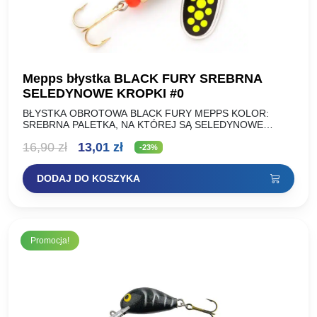
Mepps błystka BLACK FURY SREBRNA
SELEDYNOWE KROPKI #0
BŁYSTKA OBROTOWA BLACK FURY MEPPS KOLOR:
SREBRNA PALETKA, NA KTÓREJ SĄ SELEDYNOWE
KROPKI NA CZARNYM TLE ROZMIAR: WAGA (g): NR 00
Pierwotna
Aktualna
16,90
zł
13,01
zł
1,5g NR 0 2g…
-23%
cena
cena
DODAJ DO KOSZYKA
wynosiła:
wynosi:
16,90 zł.
13,01 zł.
Promocja!