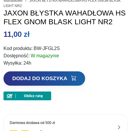
Wahadłowe
/
JAXON BŁYSTKA WAHADŁOWA HS FLEX GNOM BLASK
LIGHT NR2
JAXON BŁYSTKA WAHADŁOWA HS
FLEX GNOM BLASK LIGHT NR2
11,00
zł
Kod produktu:
BW-JFGL2S
Dostępność:
W magazynie
Wysyłka:
24h
ilość
DODAJ DO KOSZYKA
JAXON
BŁYSTKA
WAHADŁOWA
HS
FLEX
GNOM
Darmowa dostawa od
500 zł
BLASK
LIGHT