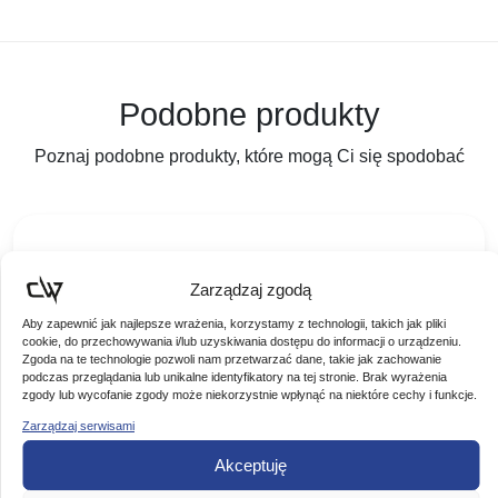
Podobne produkty
Poznaj podobne produkty, które mogą Ci się spodobać
Zarządzaj zgodą
Aby zapewnić jak najlepsze wrażenia, korzystamy z technologii, takich jak pliki
cookie, do przechowywania i/lub uzyskiwania dostępu do informacji o urządzeniu.
Zgoda na te technologie pozwoli nam przetwarzać dane, takie jak zachowanie
podczas przeglądania lub unikalne identyfikatory na tej stronie. Brak wyrażenia
zgody lub wycofanie zgody może niekorzystnie wpłynąć na niektóre cechy i funkcje.
Zarządzaj serwisami
Akceptuję
JAXON BŁYSTKA WAHADŁOWA HS FLEX