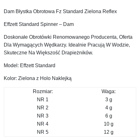
Dam Błystka Obrotowa Fz Standard Zielona Reflex
Effzett Standard Spinner – Dam
Doskonałe Obrotówki Renomowanego Producenta, Oferta
Dla Wymagących Wędkarzy. Idealnie Pracują W Wodzie,
Skuteczne Na Większość Drapieżników.
Model: Effzett Standard
Kolor: Zielona z Holo Naklejką
Rozmiar:
Waga:
NR 1
3 g
NR 2
4 g
NR 3
6 g
NR 4
10 g
NR 5
12 g