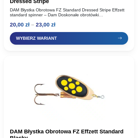
Dressed Stripe
DAM Błystka Obrotowa FZ Standard Dressed Stripe Effzett
standard spinner – Dam Doskonałe obrotówki
renomowanego producenta, oferta dla wymagających
Zakres
20,00
zł
–
23,00
zł
wędkarzy. Idealnie pracują w wodzie, skuteczne…
cen:
WYBIERZ WARIANT
od
20,00 zł
do
23,00 zł
DAM Błystka Obrotowa FZ Effzett Standard