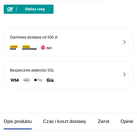
Błystka
Obrotowa
FZ
Effzett
Standard
Darmowa dostawa od
500 zł
Zielona
Reflex
Bezpiecznie płatności
SSL
Opis produktu
Czas i koszt dostawy
Zwrot
Opinie