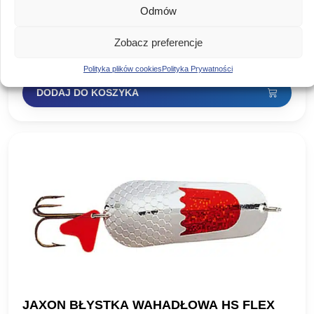
GNOM BLASK LIGHT NR3
Odmów
BŁYSTKA JAXON HOLO SELECT HS FLEX GNOM BLASK
LIGHT Błystki z wabikiem z czerwonej folii. W ofercie błystki
Zobacz preferencje
o standardowej wadze oraz lżejsza wersja wykonana…
14,90
zł
Polityka plików cookies
Polityka Prywatności
DODAJ DO KOSZYKA
JAXON BŁYSTKA WAHADŁOWA HS FLEX