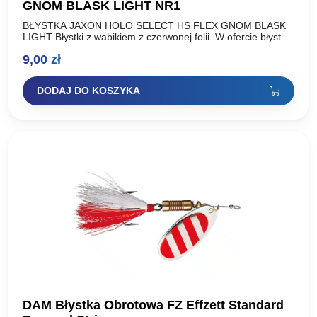
GNOM BLASK LIGHT NR1
BŁYSTKA JAXON HOLO SELECT HS FLEX GNOM BLASK
LIGHT Błystki z wabikiem z czerwonej folii. W ofercie błystki
o standardowej wadze oraz lżejsza wersja wykonana…
9,00
zł
DODAJ DO KOSZYKA
DAM Błystka Obrotowa FZ Effzett Standard