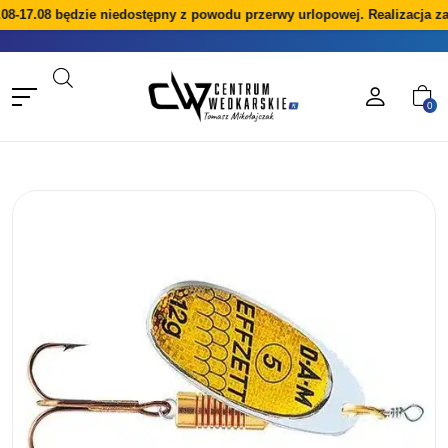
08-17.08 będzie niedostępny z powodu przerwy urlopowej. Realizacja z
0