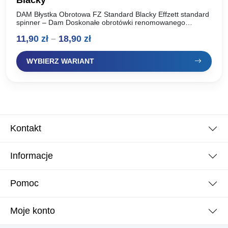
Blacky
DAM Błystka Obrotowa FZ Standard Blacky Effzett standard
spinner – Dam Doskonałe obrotówki renomowanego
producenta, oferta dla wymagających wędkarzy. Idealnie
Zakres
11,90
zł
–
18,90
zł
pracują w wodzie, skuteczne na…
cen:
WYBIERZ WARIANT
od
11,90 zł
do
18,90 zł
Kontakt
Informacje
Pomoc
Moje konto