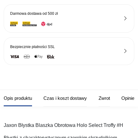
Holo
Select
Darmowa dostawa od
500 zł
Troffy
#H
Bezpiecznie płatności
SSL
Opis produktu
Czas i koszt dostawy
Zwrot
Opinie
Jaxon Błystka Blaszka Obrotowa Holo Select Troffy #H
Błystki z charakterystycznym szerokim skrzydełkiem.