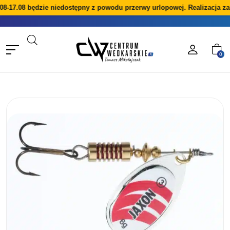
08-17.08 będzie niedostępny z powodu przerwy urlopowej. Realizacja za
0