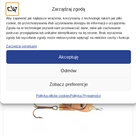
Mepps błystka AGLIA FLUO BIAŁA #0
Zarządzaj zgodą
Aby zapewnić jak najlepsze wrażenia, korzystamy z technologii, takich jak pliki
cookie, do przechowywania i/lub uzyskiwania dostępu do informacji o urządzeniu.
BŁYSTKA OBROTOWA AGLIA FLUO MEPPS KOLOR:
Zgoda na te technologie pozwoli nam przetwarzać dane, takie jak zachowanie
BIAŁA FLUO Rozmiar: Waga: NR 00 1,5 g NR 0 2,5 g NR 1
podczas przeglądania lub unikalne identyfikatory na tej stronie. Brak wyrażenia
3,5 g NR 2 4,5…
Pierwotna
Aktualna
16,50
zł
12,70
zł
zgody lub wycofanie zgody może niekorzystnie wpłynąć na niektóre cechy i funkcje.
-23%
cena
cena
Zarządzaj serwisami
DODAJ DO KOSZYKA
wynosiła:
wynosi:
Akceptuję
16,50 zł.
12,70 zł.
Odmów
Zobacz preferencje
Polityka plików cookies
Polityka Prywatności