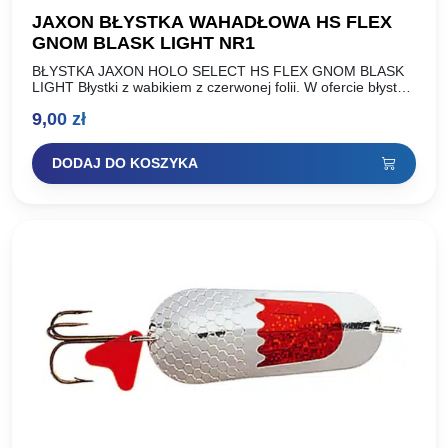
JAXON BŁYSTKA WAHADŁOWA HS FLEX
GNOM BLASK LIGHT NR1
BŁYSTKA JAXON HOLO SELECT HS FLEX GNOM BLASK
LIGHT Błystki z wabikiem z czerwonej folii. W ofercie błystki
o standardowej wadze oraz lżejsza wersja wykonana…
9,00
zł
DODAJ DO KOSZYKA