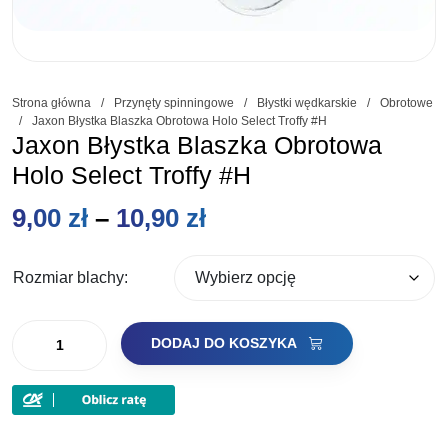
Strona główna
/
Przynęty spinningowe
/
Błystki wędkarskie
/
Obrotowe
/
Jaxon Błystka Blaszka Obrotowa Holo Select Troffy #H
Jaxon Błystka Blaszka Obrotowa
Holo Select Troffy #H
Zakres
9,00
zł
–
10,90
zł
cen:
Rozmiar blachy:
od
ilość
9,00 zł
DODAJ DO KOSZYKA
Jaxon
do
Błystka
Blaszka
10,90 zł
Obrotowa