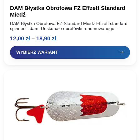
DAM Błystka Obrotowa FZ Effzett Standard
Miedź
DAM Błystka Obrotowa FZ Standard Miedź Effzett standard
spinner – dam. Doskonałe obrotówki renomowanego
producenta, oferta dla wymagających wędkarzy. Idealnie
Zakres
12,00
zł
–
18,90
zł
pracują w wodzie, skuteczne na…
cen:
WYBIERZ WARIANT
od
12,00 zł
do
18,90 zł