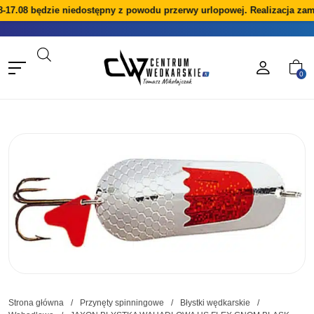
8-17.08 będzie niedostępny z powodu przerwy urlopowej. Realizacja zam
0
Strona główna
/
Przynęty spinningowe
/
Błystki wędkarskie
/