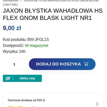
Wahadłowe
/
JAXON BŁYSTKA WAHADŁOWA HS FLEX GNOM BLASK
LIGHT NR1
JAXON BŁYSTKA WAHADŁOWA HS
FLEX GNOM BLASK LIGHT NR1
9,00
zł
Kod produktu:
BW-JFGL1S
Dostępność:
W magazynie
Wysyłka:
24h
ilość
DODAJ DO KOSZYKA
JAXON
BŁYSTKA
WAHADŁOWA
HS
FLEX
GNOM
Darmowa dostawa od
500 zł
BLASK
LIGHT