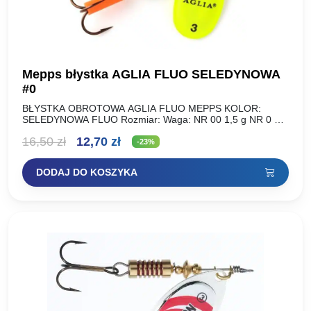
Mepps błystka AGLIA FLUO SELEDYNOWA
#0
BŁYSTKA OBROTOWA AGLIA FLUO MEPPS KOLOR:
SELEDYNOWA FLUO Rozmiar: Waga: NR 00 1,5 g NR 0 2,5
g NR 1 3,5 g NR 2 4,5…
Pierwotna
Aktualna
16,50
zł
12,70
zł
-23%
cena
cena
DODAJ DO KOSZYKA
wynosiła:
wynosi:
16,50 zł.
12,70 zł.