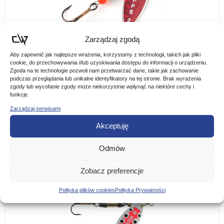
Zarządzaj zgodą
Aby zapewnić jak najlepsze wrażenia, korzystamy z technologii, takich jak pliki
Mepps błystka AGLIA LONG #0 REDBO
cookie, do przechowywania i/lub uzyskiwania dostępu do informacji o urządzeniu.
Zgoda na te technologie pozwoli nam przetwarzać dane, takie jak zachowanie
podczas przeglądania lub unikalne identyfikatory na tej stronie. Brak wyrażenia
BŁYSTKA OBROTOWA AGLIA LONG REDBO MEPPS
zgody lub wycofanie zgody może niekorzystnie wpłynąć na niektóre cechy i
KOLOR: CZERWONY ROZMIAR: WAGA (g): NR 00 1,5g NR
funkcje.
0 2,5g NR 1 4,5g NR 1+ 6g NR 2…
Pierwotna
Aktualna
13,50
zł
10,39
zł
-23%
Zarządzaj serwisami
cena
cena
Akceptuję
DODAJ DO KOSZYKA
wynosiła:
wynosi:
13,50 zł.
10,39 zł.
Odmów
Zobacz preferencje
Polityka plików cookies
Polityka Prywatności