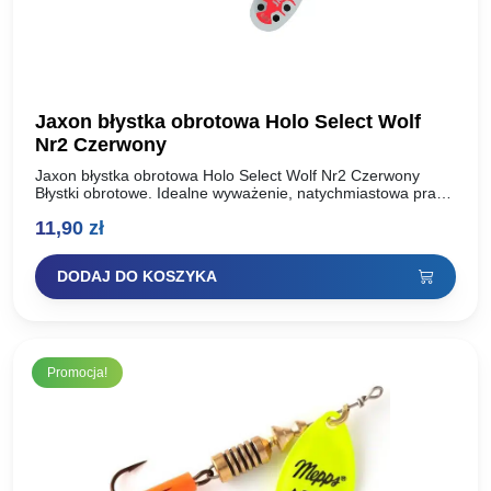
Jaxon błystka obrotowa Holo Select Wolf
Nr2 Czerwony
Jaxon błystka obrotowa Holo Select Wolf Nr2 Czerwony
Błystki obrotowe. Idealne wyważenie, natychmiastowa praca
skrzydełka. Dodatkowo dociążony korpus. Elegancki,
11,90
zł
klasyczny design.Obszerna kolekcja doskonale wyważonych
błystek…
DODAJ DO KOSZYKA
Promocja!