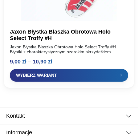
Jaxon Błystka Blaszka Obrotowa Holo
Select Troffy #H
Jaxon Błystka Blaszka Obrotowa Holo Select Troffy #H
Błystki z charakterystycznym szerokim skrzydełkiem.
Zakres
9,00
zł
–
10,90
zł
cen:
WYBIERZ WARIANT
od
9,00 zł
do
10,90 zł
Kontakt
Informacje