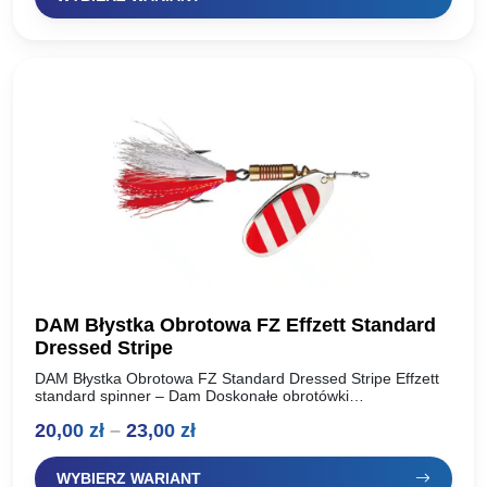
od
7,00 zł
do
13,90 zł
DAM Błystka Obrotowa FZ Effzett Standard
Dressed Stripe
DAM Błystka Obrotowa FZ Standard Dressed Stripe Effzett
standard spinner – Dam Doskonałe obrotówki
renomowanego producenta, oferta dla wymagających
Zakres
20,00
zł
–
23,00
zł
wędkarzy. Idealnie pracują w wodzie, skuteczne…
cen:
WYBIERZ WARIANT