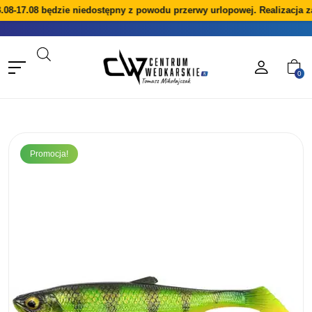
.08-17.08 będzie niedostępny z powodu przerwy urlopowej. Realizacja z
0
Promocja!