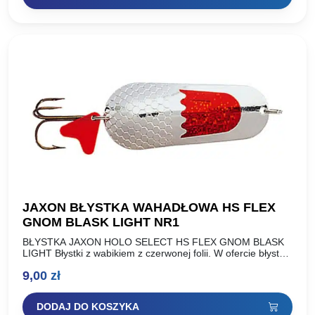
od
20,00 zł
do
23,00 zł
JAXON BŁYSTKA WAHADŁOWA HS FLEX
GNOM BLASK LIGHT NR1
BŁYSTKA JAXON HOLO SELECT HS FLEX GNOM BLASK
LIGHT Błystki z wabikiem z czerwonej folii. W ofercie błystki
o standardowej wadze oraz lżejsza wersja wykonana…
9,00
zł
DODAJ DO KOSZYKA