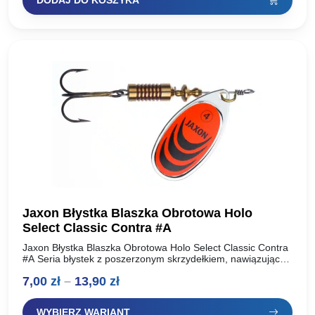
DODAJ DO KOSZYKA
wynosiła:
wynosi:
16,50 zł.
12,70 zł.
Jaxon Błystka Blaszka Obrotowa Holo
Select Classic Contra #A
Jaxon Błystka Blaszka Obrotowa Holo Select Classic Contra
#A Seria błystek z poszerzonym skrzydełkiem, nawiązująca
do klasycznego wzornictwa z wykorzystaniem kolorowych
Zakres
7,00
zł
–
13,90
zł
elementów dekoracyjnych. Kolorystyka wyselekcjonowana…
cen:
WYBIERZ WARIANT