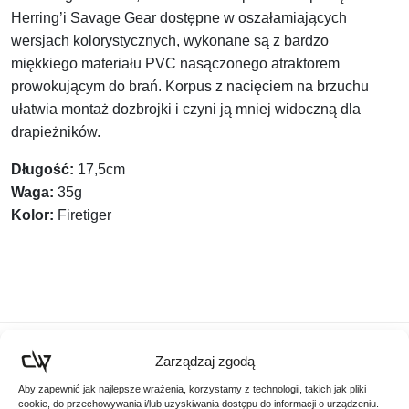
Herring’i Savage Gear
dostępne w oszałamiających
wersjach kolorystycznych, wykonane są z bardzo
miękkiego materiału PVC nasączonego atraktorem
prowokującym do brań. Korpus z nacięciem na brzuchu
ułatwia montaż dozbrojki i czyni ją mniej widoczną dla
drapieżników.
Długość:
17,5cm
Waga:
35g
Kolor:
Firetiger
Zarządzaj zgodą
Podobne produkty
Aby zapewnić jak najlepsze wrażenia, korzystamy z technologii, takich jak pliki
cookie, do przechowywania i/lub uzyskiwania dostępu do informacji o urządzeniu.