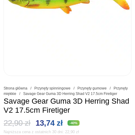
Strona główna
/
Przynęty spinningowe
/
Przynęty gumowe
/
Przynęty
miękkie
/
Savage Gear Guma 3D Herring Shad V2 17.5cm Firetiger
Savage Gear Guma 3D Herring Shad
V2 17.5cm Firetiger
Pierwotna
Aktualna
22,90
zł
13,74
zł
-40%
Najniższa cena z ostatnich 30 dni:
22,90
zł