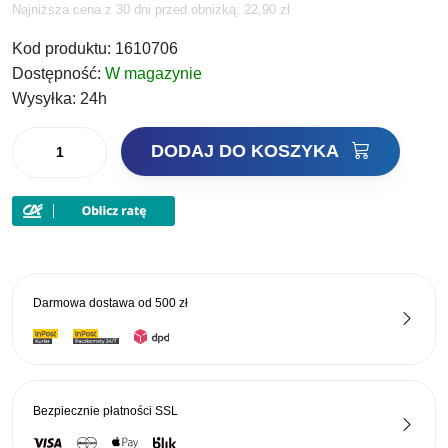
cena
cena
Najniższa cena z 30 dni przed obniżką: 22,90 zł
wynosiła:
wynosi:
Kod produktu:
1610706
Dostępność:
W magazynie
22,90 zł.
13,74 zł.
Wysyłka:
24h
ilość
DODAJ DO KOSZYKA
Savage
Gear
Guma
3D
Herring
Shad
Darmowa dostawa od
500 zł
V2
17.5cm
Firetiger
Bezpiecznie płatności
SSL