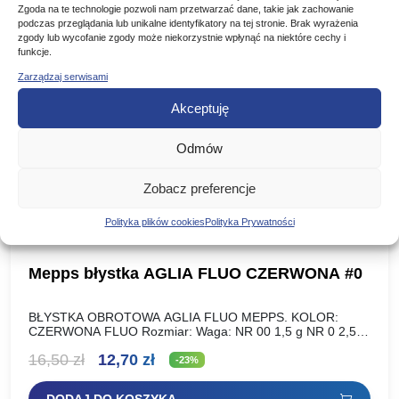
Poznaj podobne produkty, które mogą Ci się spodobać
Zgoda na te technologie pozwoli nam przetwarzać dane, takie jak zachowanie
podczas przeglądania lub unikalne identyfikatory na tej stronie. Brak wyrażenia
zgody lub wycofanie zgody może niekorzystnie wpłynąć na niektóre cechy i
funkcje.
Zarządzaj serwisami
Promocja!
Akceptuję
Odmów
Zobacz preferencje
Polityka plików cookies
Polityka Prywatności
Mepps błystka AGLIA FLUO CZERWONA #0
BŁYSTKA OBROTOWA AGLIA FLUO MEPPS. KOLOR:
CZERWONA FLUO Rozmiar: Waga: NR 00 1,5 g NR 0 2,5 g
NR 1 3,5 g NR 2 4,5…
Pierwotna
Aktualna
16,50
zł
12,70
zł
-23%
cena
cena