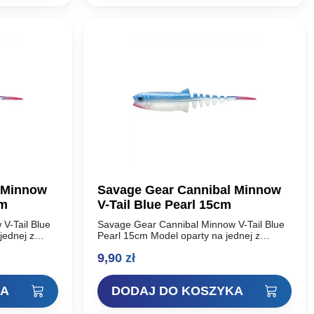
 Minnow
Savage Gear Cannibal Minnow
cm
V-Tail Blue Pearl 15cm
V-Tail Blue
Savage Gear Cannibal Minnow V-Tail Blue
jednej z
Pearl 15cm Model oparty na jednej z
iękkich w
najbardziej udanych przynęt miękkich w
9,90
zł
al Shad.
historii – Savage Gear Cannibal Shad.
Unikalny…
KA
DODAJ DO KOSZYKA