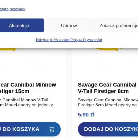
ządzaj serwisami
Akceptuję
Odmów
Zobacz preferencj
Polityka plików cookies
Polityka Prywatności
ear Cannibal Minnow
Savage Gear Cannibal
retiger 15cm
V-Tail Firetiger 8cm
 Cannibal Minnow V-Tail
Savage Gear Cannibal Minnow 
cm Model oparty na jednej z
Firetiger 8cm Model oparty na 
udanych przynęt miękkich w
najbardziej udanych przynęt m
5,90
zł
avage Gear Cannibal Shad.
historii – Savage Gear Cannib
tałt…
Unikalny kształt…
 DO KOSZYKA
DODAJ DO KOSZY