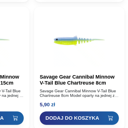
 Minnow
Savage Gear Cannibal Minnow
e 15cm
V-Tail Blue Chartreuse 8cm
V-Tail Blue
Savage Gear Cannibal Minnow V-Tail Blue
 na jednej z
Chartreuse 8cm Model oparty na jednej z
iękkich w
najbardziej udanych przynęt miękkich w
5,90
zł
al Shad.
historii – Savage Gear Cannibal Shad.
Unikalny…
KA
DODAJ DO KOSZYKA