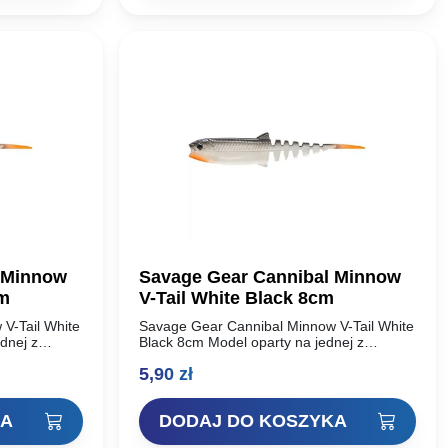
 Minnow
Savage Gear Cannibal Minnow
cm
V-Tail White Black 8cm
V-Tail White
Savage Gear Cannibal Minnow V-Tail White
dnej z
Black 8cm Model oparty na jednej z
iękkich w
najbardziej udanych przynęt miękkich w
5,90
zł
al Shad.
historii – Savage Gear Cannibal Shad.
Unikalny…
KA
DODAJ DO KOSZYKA