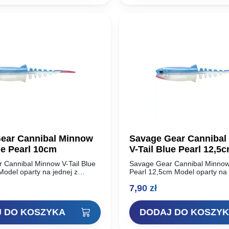
ear Cannibal Minnow
Savage Gear Cannibal
ue Pearl 10cm
V-Tail Blue Pearl 12,5
 Cannibal Minnow V-Tail Blue
Savage Gear Cannibal Minnow 
odel oparty na jednej z
Pearl 12,5cm Model oparty na 
udanych przynęt miękkich w
najbardziej udanych przynęt m
7,90
zł
avage Gear Cannibal Shad.
historii – Savage Gear Cannib
Unikalny…
 DO KOSZYKA
DODAJ DO KOSZY