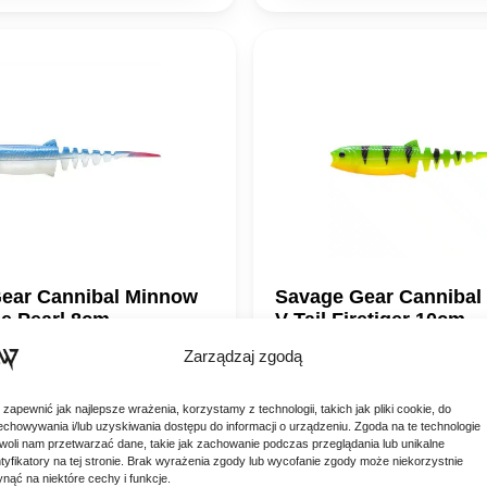
ear Cannibal Minnow
Savage Gear Cannibal
ue Pearl 8cm
V-Tail Firetiger 10cm
 Cannibal Minnow V-Tail Blue
Savage Gear Cannibal Minnow 
Zarządzaj zgodą
del oparty na jednej z
Firetiger 10cm Model oparty na
udanych przynęt miękkich w
najbardziej udanych przynęt m
6,90
zł
avage Gear Cannibal Shad.
historii – Savage Gear Cannib
 zapewnić jak najlepsze wrażenia, korzystamy z technologii, takich jak pliki cookie, do
Unikalny kształt…
echowywania i/lub uzyskiwania dostępu do informacji o urządzeniu. Zgoda na te technologie
woli nam przetwarzać dane, takie jak zachowanie podczas przeglądania lub unikalne
 DO KOSZYKA
DODAJ DO KOSZY
ntyfikatory na tej stronie. Brak wyrażenia zgody lub wycofanie zgody może niekorzystnie
ynąć na niektóre cechy i funkcje.