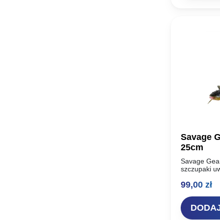
Savage G
25cm
Savage Gea
szczupaki uw
imitacja mię
99,00
zł
trollingu lub
skanowani
DODAJ