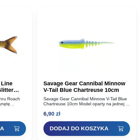
 Line
Savage Gear Cannibal Minnow
itter
V-Tail Blue Chartreuse 10cm
hru Roach
Savage Gear Cannibal Minnow V-Tail Blue
ynętę
Chartreuse 10cm Model oparty na jednej z
sokiej
najbardziej udanych przynęt miękkich w
6,90
zł
historii – Savage Gear Cannibal Shad.
Unikalny…
KA
DODAJ DO KOSZYKA