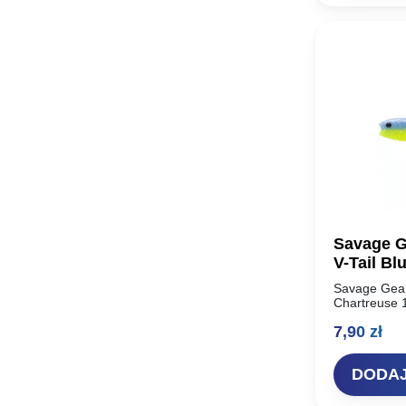
Savage G
V-Tail Bl
Savage Gear
Chartreuse 
z najbardzie
7,90
zł
historii – S
Unikalny…
DODAJ