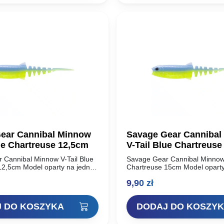
ear Cannibal Minnow
Savage Gear Cannibal
ue Chartreuse 12,5cm
V-Tail Blue Chartreus
 Cannibal Minnow V-Tail Blue
Savage Gear Cannibal Minnow 
12,5cm Model oparty na jednej
Chartreuse 15cm Model oparty
j udanych przynęt miękkich w
najbardziej udanych przynęt m
9,90
zł
avage Gear Cannibal Shad.
historii – Savage Gear Cannib
Unikalny…
 DO KOSZYKA
DODAJ DO KOSZY