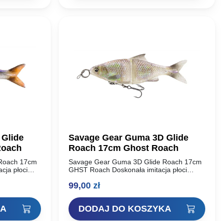
Glide
Savage Gear Guma 3D Glide
Roach
Roach 17cm Ghost Roach
 Roach 17cm
Savage Gear Guma 3D Glide Roach 17cm
cja płoci
GHST Roach Doskonała imitacja płoci
j ryby! To
oparta na skanie 3D prawdziwej ryby! To
99,00
zł
jenia…
świetny Jerk z systemem zbrojenia
Linethru….
KA
DODAJ DO KOSZYKA