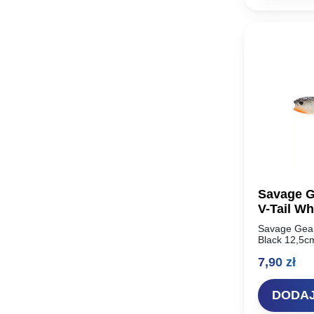
Savage G
V-Tail Wh
Savage Gear
Black 12,5cm
najbardziej 
7,90
zł
historii – S
Unikalny…
DODAJ