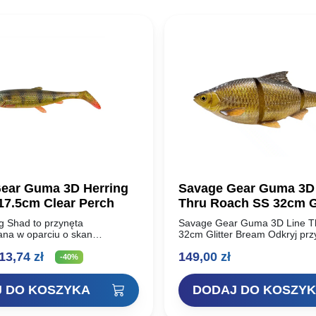
ear Guma 3D Herring
Savage Gear Guma 3D
17.5cm Clear Perch
Thru Roach SS 32cm Gl
Bream
g Shad to przynęta
Savage Gear Guma 3D Line T
ana w oparciu o skan
32cm Glitter Bream Odkryj prz
śledzia, imitująca również
Savage Gear 3D LT Roach, wy
ierwotna
Aktualna
13,74
zł
149,00
zł
 słodkowodnych ryb, takich jak
jakości innowację techniczną,
-40%
 sieja, itp. Posiada…
zaprojektowaną z myślą o…
ena
cena
 DO KOSZYKA
DODAJ DO KOSZY
ynosiła:
wynosi:
2,90 zł.
13,74 zł.