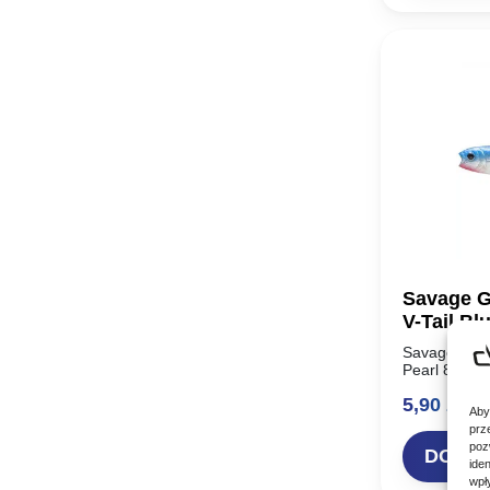
Savage G
V-Tail Bl
Savage Gear
Pearl 8cm Mo
najbardziej 
5,90
zł
historii – S
Aby
Unikalny…
prz
poz
DODAJ
ide
wpł