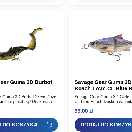
ear Guma 3D Burbot
Savage Gear Guma 3D 
Roach 17cm CL Blue 
r Guma 3D Burbot 25cm Duże
Savage Gear Guma 3D Glide
ielbiają miętusy! Doskonała
CL Blue Roach Doskonała imita
tusa, którą można łowić w
oparta na skanie 3D prawdziwe
99,00
zł
 z rzutu! Detale na podstawie
świetny Jerk z systemem zbro
a…
 DO KOSZYKA
DODAJ DO KOSZY