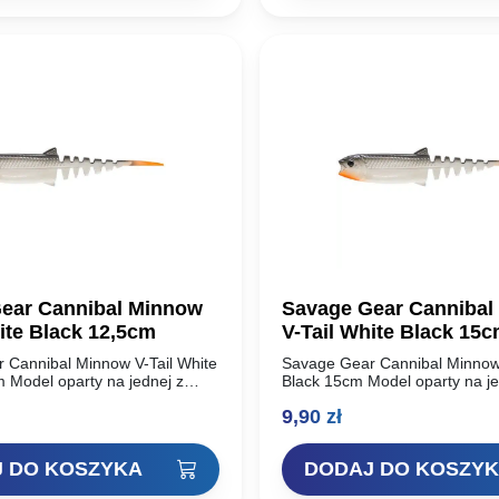
ear Cannibal Minnow
Savage Gear Cannibal
ite Black 12,5cm
V-Tail White Black 15
 Cannibal Minnow V-Tail White
Savage Gear Cannibal Minnow 
 Model oparty na jednej z
Black 15cm Model oparty na je
udanych przynęt miękkich w
najbardziej udanych przynęt m
9,90
zł
avage Gear Cannibal Shad.
historii – Savage Gear Cannib
Unikalny…
 DO KOSZYKA
DODAJ DO KOSZY