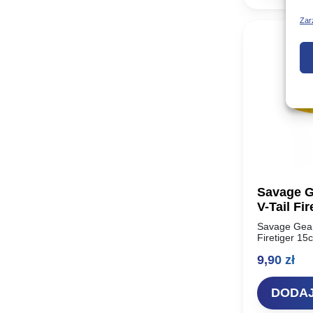
Zar
Savage G
V-Tail Fi
Savage Gear
Firetiger 15
najbardziej 
9,90
zł
historii – S
Unikalny ksz
DODAJ