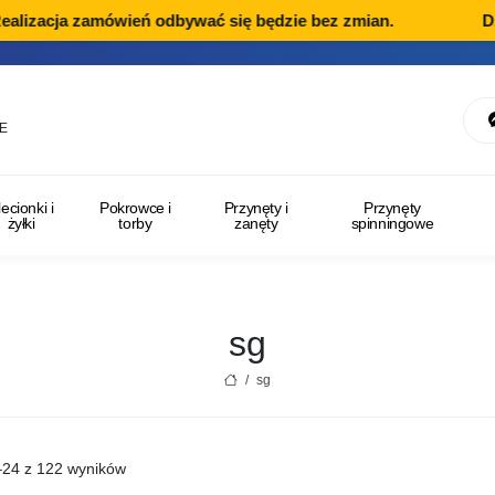
zacja zamówień odbywać się będzie bez zmian.
Dział 
E
lecionki i
Pokrowce i
Przynęty i
Przynęty
żyłki
torby
zanęty
spinningowe
sg
/
sg
–24 z 122 wyników