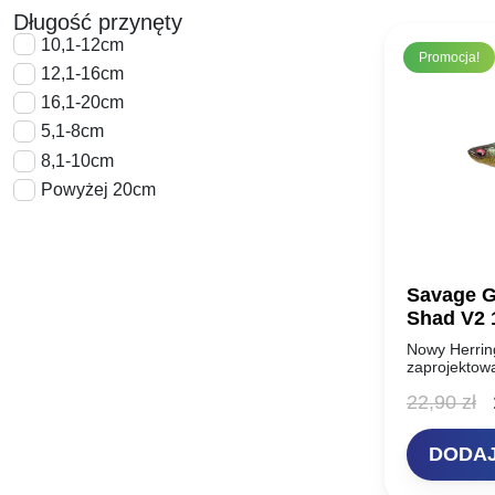
Długość przynęty
10,1-12cm
Promocja!
12,1-16cm
16,1-20cm
5,1-8cm
8,1-10cm
Powyżej 20cm
Savage G
Shad V2 
Nowy Herrin
zaprojektow
prawdziwego 
P
22,90
zł
wiele innych
płoć, ukleja,
c
DODAJ
w
2