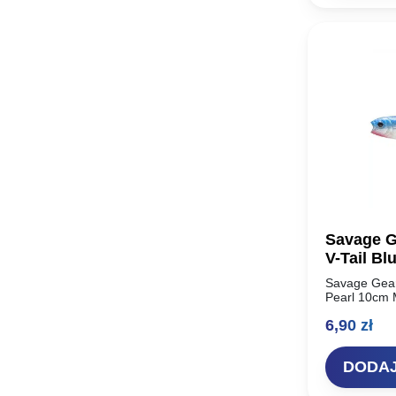
Savage G
V-Tail Bl
Savage Gear
Pearl 10cm M
najbardziej 
6,90
zł
historii – S
Unikalny…
DODAJ