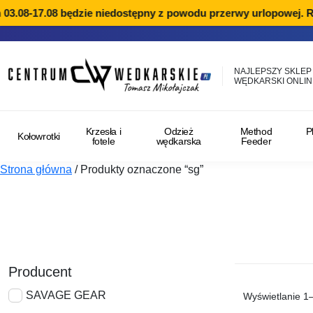
08-17.08 będzie niedostępny z powodu przerwy urlopowej. Reali
NAJLEPSZY SKLEP
WĘDKARSKI ONLIN
Krzesła i
Odzież
Method
P
Kołowrotki
fotele
wędkarska
Feeder
Strona główna
/
Produkty oznaczone “sg”
Producent
SAVAGE GEAR
Wyświetlanie 1