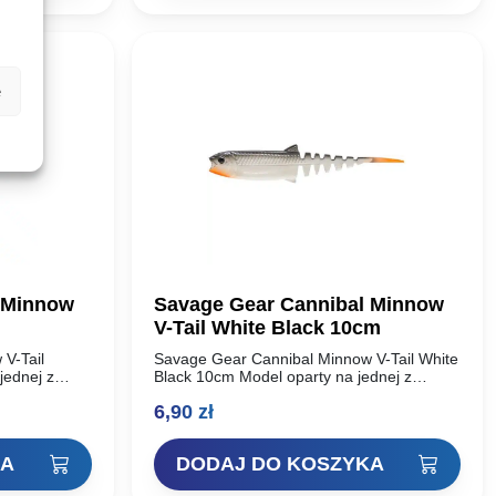
e
 Minnow
Savage Gear Cannibal Minnow
V-Tail White Black 10cm
V-Tail
Savage Gear Cannibal Minnow V-Tail White
jednej z
Black 10cm Model oparty na jednej z
iękkich w
najbardziej udanych przynęt miękkich w
6,90
zł
al Shad.
historii – Savage Gear Cannibal Shad.
Unikalny…
KA
DODAJ DO KOSZYKA