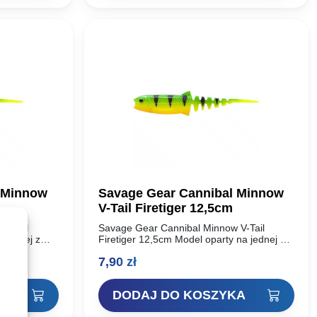
 Minnow
Savage Gear Cannibal Minnow
V-Tail Firetiger 12,5cm
V-Tail
Savage Gear Cannibal Minnow V-Tail
 jednej z
Firetiger 12,5cm Model oparty na jednej z
iękkich w
najbardziej udanych przynęt miękkich w
7,90
zł
al Shad.
historii – Savage Gear Cannibal Shad.
Unikalny kształt…
KA
DODAJ DO KOSZYKA