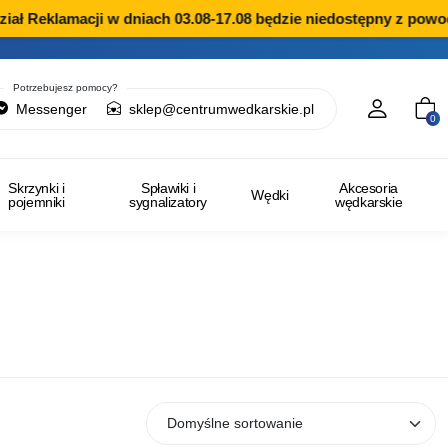
Reklamacji w dniach 03.08-17.08 będzie niedostępny z powodu p
Potrzebujesz pomocy?
Messenger
sklep@centrumwedkarskie.pl
0
Skrzynki i
Spławiki i
Akcesoria
Wędki
pojemniki
sygnalizatory
wędkarskie