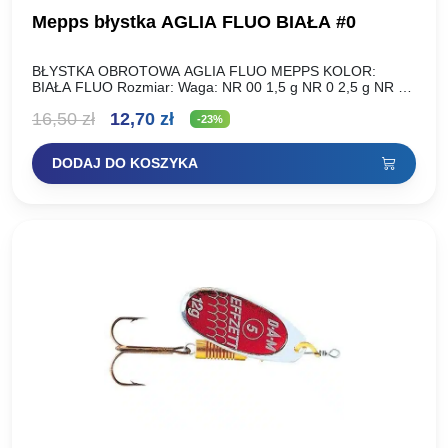
Mepps błystka AGLIA FLUO BIAŁA #0
BŁYSTKA OBROTOWA AGLIA FLUO MEPPS KOLOR:
BIAŁA FLUO Rozmiar: Waga: NR 00 1,5 g NR 0 2,5 g NR 1
3,5 g NR 2 4,5…
Pierwotna
Aktualna
16,50
zł
12,70
zł
-23%
cena
cena
DODAJ DO KOSZYKA
wynosiła:
wynosi:
16,50 zł.
12,70 zł.