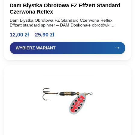
Dam Błystka Obrotowa FZ Effzett Standard
Czerwona Reflex
Dam Błystka Obrotowa FZ Standard Czerwona Reflex
Effzett standard spinner – DAM Doskonałe obrotówki
renomowanego producenta, oferta dla wymagących
Zakres
12,00
zł
–
25,90
zł
wędkarzy. Idealnie pracują w wodzie, skuteczne…
cen:
WYBIERZ WARIANT
od
12,00 zł
do
25,90 zł