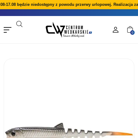
08-17.08 będzie niedostępny z powodu przerwy urlopowej. Realizacja z
0