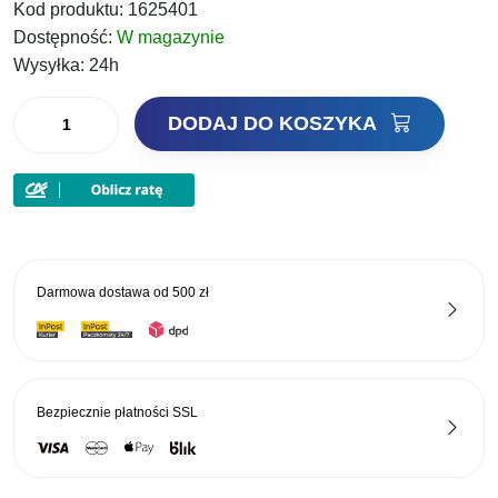
Kod produktu:
1625401
Dostępność:
W magazynie
Wysyłka:
24h
ilość
DODAJ DO KOSZYKA
Savage
Gear
Cannibal
Minnow
V-
Tail
Darmowa dostawa od
500 zł
White
Black
8cm
Bezpiecznie płatności
SSL