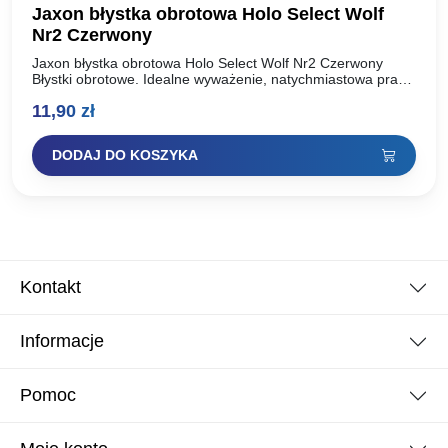
Jaxon błystka obrotowa Holo Select Wolf
Nr2 Czerwony
Jaxon błystka obrotowa Holo Select Wolf Nr2 Czerwony
Błystki obrotowe. Idealne wyważenie, natychmiastowa praca
skrzydełka. Dodatkowo dociążony korpus. Elegancki,
11,90
zł
klasyczny design.Obszerna kolekcja doskonale wyważonych
błystek…
DODAJ DO KOSZYKA
Kontakt
Informacje
Pomoc