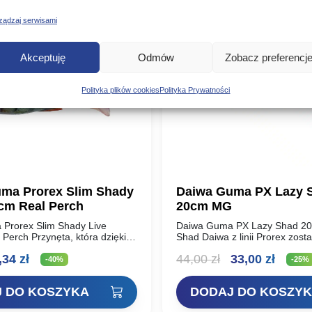
2,90 zł.
7,74 zł.
8,90 zł.
5,34 zł.
ządzaj serwisami
Promocja!
Akceptuję
Odmów
Zobacz preferencj
Polityka plików cookies
Polityka Prywatności
ma Prorex Slim Shady
Daiwa Guma PX Lazy 
5cm Real Perch
20cm MG
Prorex Slim Shady Live
Daiwa Guma PX Lazy Shad 2
Perch Przynęta, która dzięki
Shad Daiwa z linii Prorex zosta
ej technologii 3D wygląda jak
opracowany wspólnie z zesp
erwotna
Aktualna
Pierwotna
Aktua
,34
zł
44,00
zł
33,00
zł
przyciągając uwagę
Scandinavia. Przynęta ta zacz
-40%
-25%
w takich jak szczupak,…
pracować nawet…
na
cena
cena
cena
 DO KOSZYKA
DODAJ DO KOSZY
nosiła:
wynosi:
wynosiła:
wynos