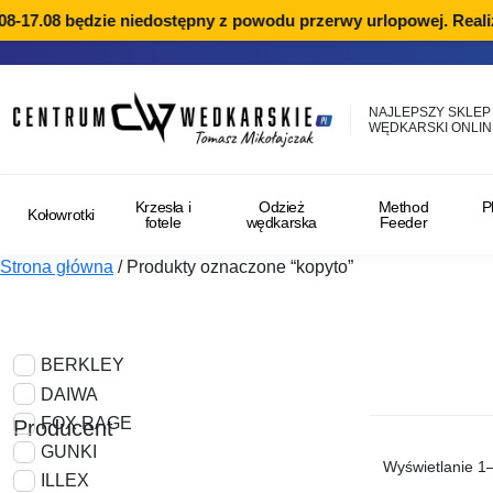
17.08 będzie niedostępny z powodu przerwy urlopowej. Realizac
NAJLEPSZY SKLEP
WĘDKARSKI ONLIN
Krzesła i
Odzież
Method
P
Kołowrotki
fotele
wędkarska
Feeder
Strona główna
/
Produkty oznaczone “kopyto”
BERKLEY
DAIWA
FOX RAGE
Producent
GUNKI
Wyświetlanie 1
ILLEX