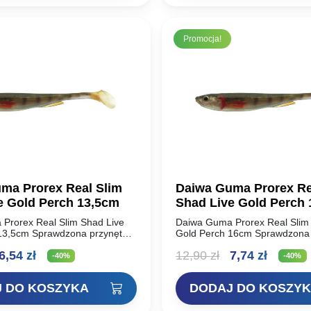
6,90 zł.
4,90 zł.
10,90 zł.
6,54 zł.
Promocja!
ma Prorex Real Slim
Daiwa Guma Prorex Re
e Gold Perch 13,5cm
Shad Live Gold Perch
Prorex Real Slim Shad Live
Daiwa Guma Prorex Real Slim
13,5cm Sprawdzona przynęta
Gold Perch 16cm Sprawdzona 
x Slim Shady jest teraz
DAIWA Prorex Slim Shady jest 
ierwotna
Aktualna
Pierwotna
Aktual
6,54
zł
12,90
zł
7,74
zł
nowym realistycznym kolorze
dostępna w nowym realistyczn
-40%
-40%
owicie…
3D. Niesamowicie…
ena
cena
cena
cena
 DO KOSZYKA
DODAJ DO KOSZY
ynosiła:
wynosi:
wynosiła:
wynosi