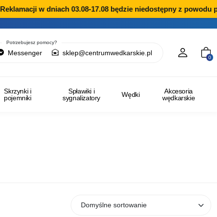
lamacji w dniach 03.08-17.08 będzie niedostępny z powodu prze
Potrzebujesz pomocy?
Messenger
sklep@centrumwedkarskie.pl
0
Skrzynki i
Spławiki i
Akcesoria
Wędki
pojemniki
sygnalizatory
wędkarskie