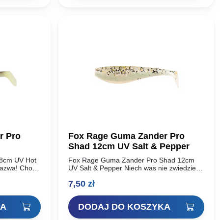
ł.
r Pro
Fox Rage Guma Zander Pro
Shad 12cm UV Salt & Pepper
8cm UV Hot
Fox Rage Guma Zander Pro Shad 12cm
nazwa! Choć
UV Salt & Pepper Niech was nie zwiedzie
oskonałą
nazwa! Choć rippery Zander Pro Shad są
7,50
zł
doskonałą przynętą na…
KA
DODAJ DO KOSZYKA