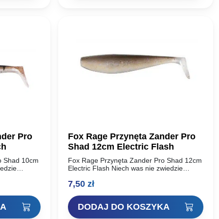
nder Pro
Fox Rage Przynęta Zander Pro
ch
Shad 12cm Electric Flash
ro Shad 10cm
Fox Rage Przynęta Zander Pro Shad 12cm
iedzie
Electric Flash Niech was nie zwiedzie
ro Shad są
nazwa! Choć rippery Zander Pro Shad są
7,50
zł
ze, to…
doskonałą przynętą na sandacze, to…
KA
DODAJ DO KOSZYKA