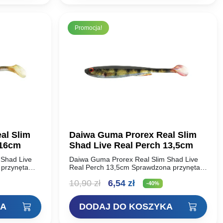
12,90 zł.
7,74 zł.
Promocja!
al Slim
Daiwa Guma Prorex Real Slim
 16cm
Shad Live Real Perch 13,5cm
 Shad Live
Daiwa Guma Prorex Real Slim Shad Live
przynęta
Real Perch 13,5cm Sprawdzona przynęta
teraz
DAIWA Prorex Slim Shady jest teraz
na
Pierwotna
Aktualna
10,90
zł
6,54
zł
ym kolorze
dostępna w nowym realistycznym kolorze
-40%
3D. Niesamowicie…
cena
cena
KA
DODAJ DO KOSZYKA
:
wynosiła:
wynosi: