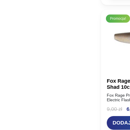
1
Promocja!
Fox Rage
Shad 10c
Fox Rage Pr
Electric Fla
nazwa! Choć
Pi
9,00
zł
6
doskonałą p
ce
DODAJ
wy