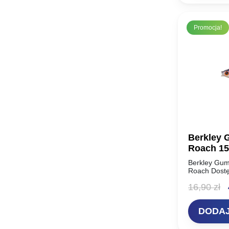
Promocja!
Berkley 
Roach 1
Berkley Gum
Roach Dostę
Realistic Ro
P
16,90
zł
sytuacji! Nie
metodą…
c
DODAJ
w