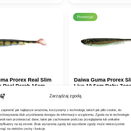
0,90 zł.
6,54 zł.
12,90 zł.
7,74 zł.
Promocja!
ma Prorex Real Slim
Daiwa Guma Prorex Sl
e Real Perch 16cm
Live 10.5cm Baby Zan
Prorex Real Slim Shad Live
Daiwa Guma Prorex Slim Shad
Zarządzaj zgodą
16cm Sprawdzona przynęta
10.5cm Baby Zander Przynęta, 
x Slim Shady jest teraz
zaawansowanej technologii 3D
ierwotna
Aktualna
Pierwotna
Aktualn
7,74
zł
8,90
zł
5,34
zł
nowym realistycznym kolorze
żywa ryba, przyciągając uwag
-40%
-40%
 zapewnić jak najlepsze wrażenia, korzystamy z technologii, takich jak pliki cookie, do
owicie…
drapieżników takich jak szczu
echowywania i/lub uzyskiwania dostępu do informacji o urządzeniu. Zgoda na te technologie
ena
cena
cena
cena
woli nam przetwarzać dane, takie jak zachowanie podczas przeglądania lub unikalne
 DO KOSZYKA
DODAJ DO KOSZY
ynosiła:
wynosi:
wynosiła:
wynosi:
ntyfikatory na tej stronie. Brak wyrażenia zgody lub wycofanie zgody może niekorzystnie
ynąć na niektóre cechy i funkcje.