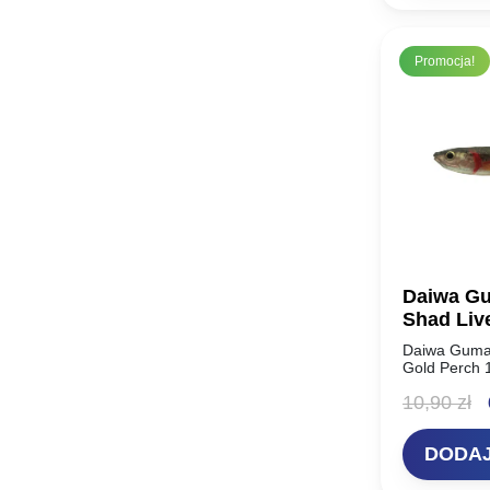
1
Promocja!
Daiwa Gu
Shad Liv
Daiwa Guma 
Gold Perch 
DAIWA Prore
P
10,90
zł
dostępna w 
3D. Niesam
c
DODAJ
w