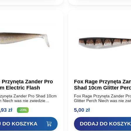
5,90 zł.
12,24 zł.
 Przynęta Zander Pro
Fox Rage Przynęta Za
m Electric Flash
Shad 10cm Glitter Per
zynęta Zander Pro Shad 10cm
Fox Rage Przynęta Zander P
sh Niech was nie zwiedzie
Glitter Perch Niech was nie zw
 rippery Zander Pro Shad są
nazwa! Choć rippery Zander P
erwotna
Aktualna
,93
zł
5,00
zł
rzynętą na sandacze, to…
doskonałą przynętą na sandac
-23%
na
cena
 DO KOSZYKA
DODAJ DO KOSZY
nosiła:
wynosi: