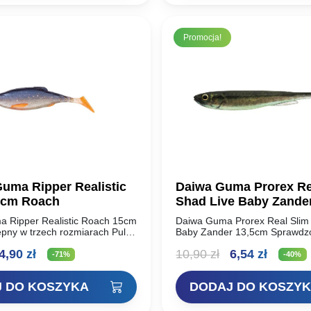
Promocja!
Guma Ripper Realistic
Daiwa Guma Prorex Re
5cm Roach
Shad Live Baby Zande
a Ripper Realistic Roach 15cm
Daiwa Guma Prorex Real Slim
pny w trzech rozmiarach Pulse
Baby Zander 13,5cm Sprawdz
ach sprawdzi się w każdej
DAIWA Prorex Slim Shady jest 
ierwotna
Aktualna
Pierwotna
Aktual
4,90
zł
10,90
zł
6,54
zł
zależnie od tego, czy łowisz
dostępna w nowym realistyczn
-71%
-40%
3D. Niesamowicie…
ena
cena
cena
cena
 DO KOSZYKA
DODAJ DO KOSZY
ynosiła:
wynosi:
wynosiła:
wynosi