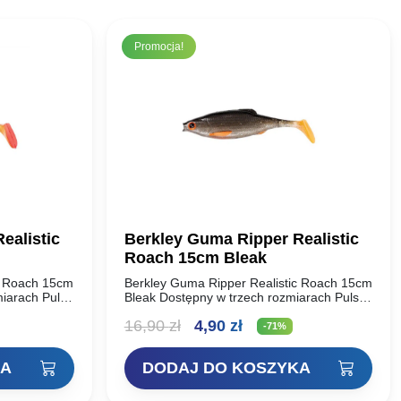
Promocja!
ealistic
Berkley Guma Ripper Realistic
Roach 15cm Bleak
c Roach 15cm
Berkley Guma Ripper Realistic Roach 15cm
iarach Pulse
Bleak Dostępny w trzech rozmiarach Pulse
 każdej
Realistic Roach sprawdzi się w każdej
na
Pierwotna
Aktualna
16,90
zł
4,90
zł
czy łowisz
sytuacji! Niezależnie od tego, czy łowisz
-71%
metodą…
cena
cena
KA
DODAJ DO KOSZYKA
:
wynosiła:
wynosi:
16,90 zł.
4,90 zł.