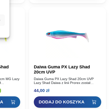
8,90 zł.
5,34 zł.
e
Shad
Daiwa Guma PX Lazy Shad
20cm UVP
0cm MG Lazy
Daiwa Guma PX Lazy Shad 20cm UVP
ł
Lazy Shad Daiwa z linii Prorex został
ołem DAIWA
opracowany wspólnie z zespołem DAIWA
lna
44,00
zł
yna
Scandinavia. Przynęta ta zaczyna
pracować nawet…
KA
DODAJ DO KOSZYKA
i: