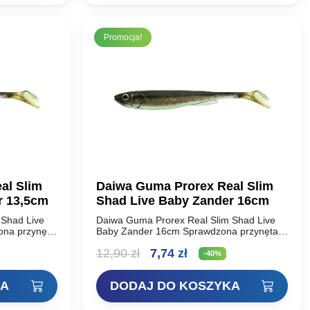
Promocja!
al Slim
Daiwa Guma Prorex Real Slim
r 13,5cm
Shad Live Baby Zander 16cm
 Shad Live
Daiwa Guma Prorex Real Slim Shad Live
ona przynęta
Baby Zander 16cm Sprawdzona przynęta
teraz
DAIWA Prorex Slim Shady jest teraz
na
Pierwotna
Aktualna
12,90
zł
7,74
zł
ym kolorze
dostępna w nowym realistycznym kolorze
-40%
3D. Niesamowicie…
cena
cena
KA
DODAJ DO KOSZYKA
:
wynosiła:
wynosi: