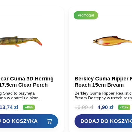
Promocja!
ear Guma 3D Herring
Berkley Guma Ripper R
17.5cm Clear Perch
Roach 15cm Bream
g Shad to przynęta
Berkley Guma Ripper Realisti
ana w oparciu o skan
Bream Dostępny w trzech rozm
śledzia, imitująca również
Realistic Roach sprawdzi się w
ierwotna
Aktualna
Pierwotna
Aktual
13,74
zł
16,90
zł
4,90
zł
 słodkowodnych ryb, takich jak
sytuacji! Niezależnie od tego, 
-40%
-71%
 sieja, itp. Posiada…
metodą…
ena
cena
cena
cena
 DO KOSZYKA
DODAJ DO KOSZY
ynosiła:
wynosi:
wynosiła:
wynosi
2,90 zł.
13,74 zł.
16,90 zł.
4,90 zł.