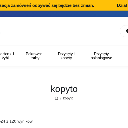
ja zamówień odbywać się będzie bez zmian.
Dział Rek
E
lecionki i
Pokrowce i
Przynęty i
Przynęty
żyłki
torby
zanęty
spinningowe
kopyto
/
kopyto
–24 z 120 wyników