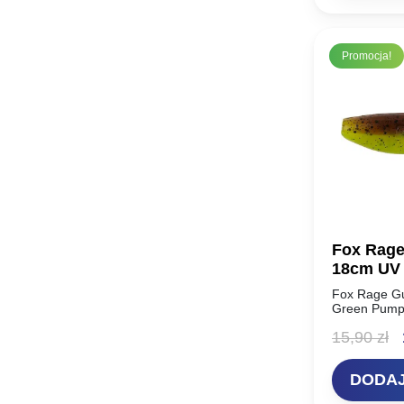
8,9
Promocja!
Fox Rage
18cm UV
Fox Rage G
Green Pumpk
nazwa! Choć
P
15,90
zł
doskonałą p
c
DODAJ
w