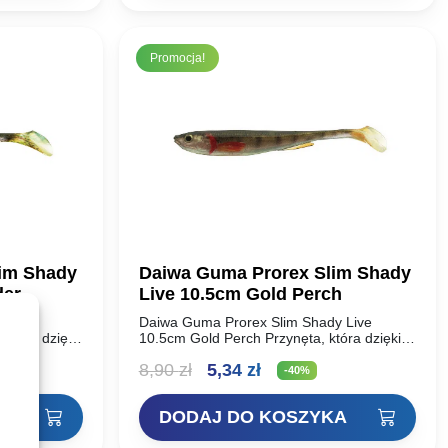
10,90 zł.
6,54 zł.
Promocja!
im Shady
Daiwa Guma Prorex Slim Shady
der
Live 10.5cm Gold Perch
y Live
Daiwa Guma Prorex Slim Shady Live
która dzięki
10.5cm Gold Perch Przynęta, która dzięki
 wygląda jak
zaawansowanej technologii 3D wygląda jak
a
Pierwotna
Aktualna
8,90
zł
5,34
zł
ę
żywa ryba, przyciągając uwagę
-40%
pak,…
drapieżników takich jak szczupak,…
cena
cena
KA
DODAJ DO KOSZYKA
wynosiła:
wynosi: