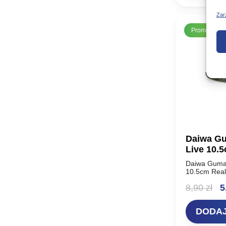
1
Zar
Promocja!
Daiwa Gu
Live 10.
Daiwa Guma 
10.5cm Real 
zaawansowan
Pi
8,90
zł
5
żywa ryba, 
drapieżnikó
ce
DODAJ
wy