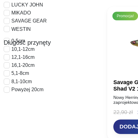
LUCKY JOHN
MIKADO
Promocja!
SAVAGE GEAR
WESTIN
0-5cm
Długość przynęty
10,1-12cm
12,1-16cm
16,1-20cm
5,1-8cm
8,1-10cm
Savage G
Shad V2 
Powyżej 20cm
Nowy Herrin
zaprojektow
prawdziwego 
P
22,90
zł
wiele innych
płoć, ukleja,
c
DODAJ
w
2