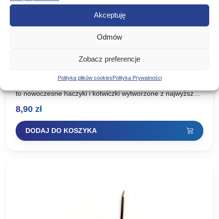
Akceptuję
Odmów
Zobacz preferencje
Mikado Haczyki mikado sensual ryusen
czerwone #1
Polityka plików cookies
Polityka Prywatności
Mikado Haczyki mikado sensual ryusen czerwone Sensual
to nowoczesne haczyki i kotwiczki wytworzone z najwyższej
jakości, uszlachetnionej stali węglowej. Dzięki zastosowaniu
8,90
zł
dwóch technologii ostrzenia: Mechanicznej…
DODAJ DO KOSZYKA