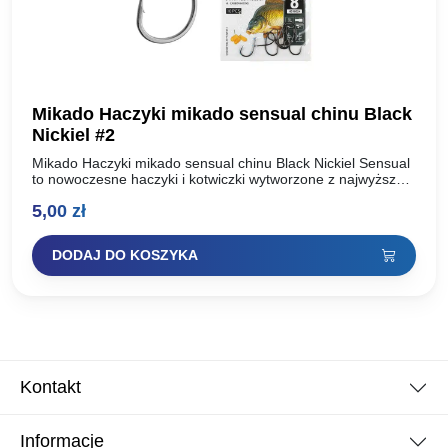
Mikado Haczyki mikado sensual chinu Black
Nickiel #2
Mikado Haczyki mikado sensual chinu Black Nickiel Sensual
to nowoczesne haczyki i kotwiczki wytworzone z najwyższej
jakości, uszlachetnionej stali węglowej. Dzięki zastosowaniu
5,00
zł
dwóch technologii ostrzenia:…
DODAJ DO KOSZYKA
Kontakt
Informacje