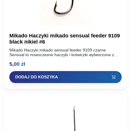
Mikado Haczyki mikado sensual feeder 9109
black nikiel #6
Mikado Haczyki mikado sensual feeder 9109 czarne
Sensual to nowoczesne haczyki i kotwiczki wytworzone z
najwyższej jakości, uszlachetnionej stali węglowej. Dzięki
5,00
zł
zastosowaniu dwóch technologii ostrzenia:…
DODAJ DO KOSZYKA