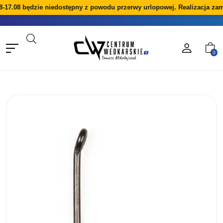
8-17.08 będzie niedostępny z powodu przerwy urlopowej. Realizacja zam
0