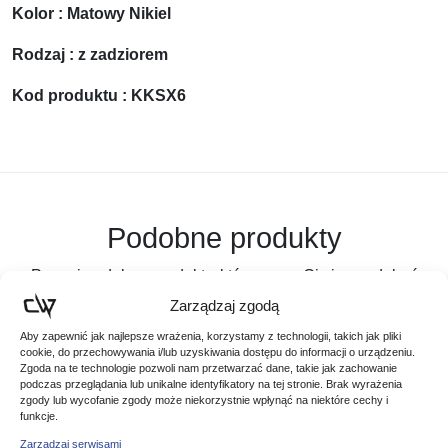
Kolor : Matowy Nikiel
Rodzaj : z zadziorem
Kod produktu : KKSX6
Podobne produkty
Poznaj podobne produkty, które mogą Ci się spodobać
Zarządzaj zgodą
Aby zapewnić jak najlepsze wrażenia, korzystamy z technologii, takich jak pliki
cookie, do przechowywania i/lub uzyskiwania dostępu do informacji o urządzeniu.
Zgoda na te technologie pozwoli nam przetwarzać dane, takie jak zachowanie
podczas przeglądania lub unikalne identyfikatory na tej stronie. Brak wyrażenia
zgody lub wycofanie zgody może niekorzystnie wpłynąć na niektóre cechy i
funkcje.
Zarządzaj serwisami