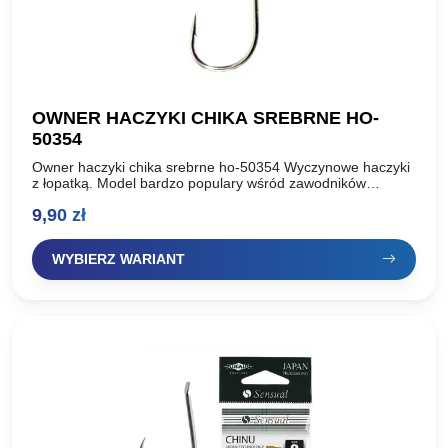
OWNER HACZYKI CHIKA SREBRNE HO-
50354
Owner haczyki chika srebrne ho-50354 Wyczynowe haczyki
z łopatką. Model bardzo populary wśród zawodników
łowiących na skrócony zestaw. Polecamy mniejsze rozmiary
9,90
zł
do zbrojenia ochotki. Opakowanie:…
WYBIERZ WARIANT