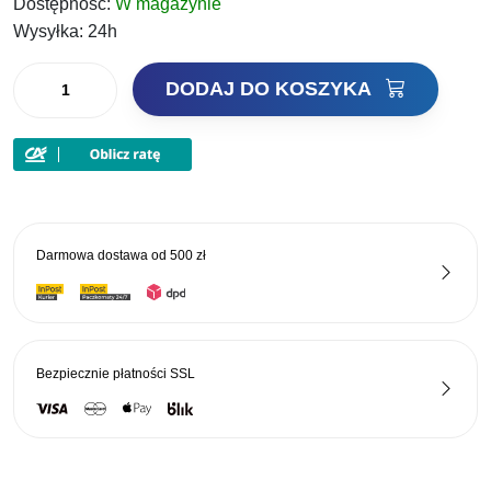
Dostępność:
W magazynie
Wysyłka:
24h
ilość
DODAJ DO KOSZYKA
KORDA
Haczyki
LongShank
Rozm.6
Darmowa dostawa od
500 zł
Bezpiecznie płatności
SSL