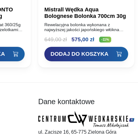
ONTO
Mistrall Wędka Aqua
g
Bolognese Bolonka 700cm 30g
oat 360/25g
Rewelacyjna bolonka wykonana z
rzelotkami
najwyższej jakości japońskiego włókna
lowego.
węglowego. Super lekka i poręczna, o
Pierwotna
Aktualna
649,00
zł
575,00
zł
o małej
szybkiej akcji, co gwarantuje pewne
-11%
specyficzną,
zacięcie. Uzbrojona w przelotki sic,
cena
cena
antypoślizgowa…
KA
DODAJ DO KOSZYKA
wynosiła:
wynosi:
649,00 zł.
575,00 zł.
Dane kontaktowe
ul. Zacisze 16, 65-775 Zielona Góra