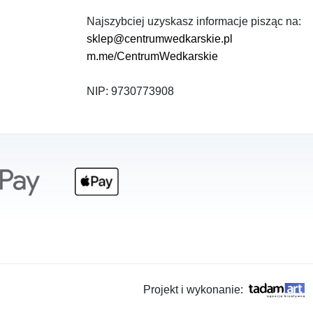
Najszybciej uzyskasz informacje pisząc na:
sklep@centrumwedkarskie.pl
m.me/CentrumWedkarskie
NIP: 9730773908
Projekt i wykonanie: