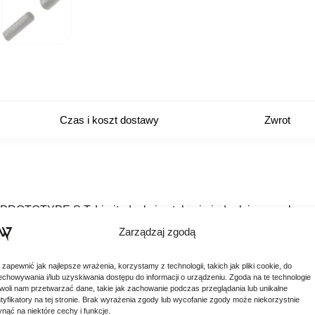
Czas i koszt dostawy
Zwrot
A PROTOTYPE S.T.
Limited, akcja stała się jednak jeszcze lepsz
” zostały użyte do stworzenia super lekkiego blanku.
Zarządzaj zgodą
 zapewnić jak najlepsze wrażenia, korzystamy z technologii, takich jak pliki cookie, do
echowywania i/lub uzyskiwania dostępu do informacji o urządzeniu. Zgoda na te technologie
woli nam przetwarzać dane, takie jak zachowanie podczas przeglądania lub unikalne
ntyfikatory na tej stronie. Brak wyrażenia zgody lub wycofanie zgody może niekorzystnie
ynąć na niektóre cechy i funkcje.