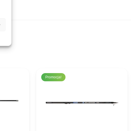
e
Promocja!