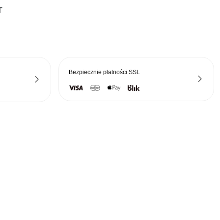
T
iła:
wynosi:
0 zł.
3359,16 zł.
Bezpiecznie płatności
SSL