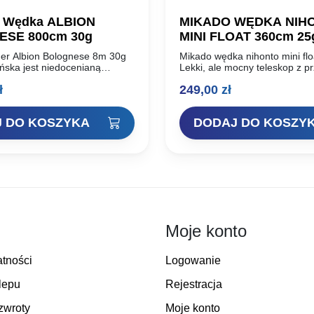
Wędka ALBION
MIKADO WĘDKA NIH
SE 800cm 30g
MINI FLOAT 360cm 25
r Albion Bolognese 8m 30g
Mikado wędka nihonto mini fl
ńska jest niedocenianą
Lekki, ale mocny teleskop z p
wów spławikowych podczas
wyprodukowany z włókna węg
ł
249,00
zł
h zawodów wędkarskich. Jest
Dzięki zastosowaniu blanków 
etoda pozwalająca dobrać się
zbieżności charakteryzuje się 
…
 DO KOSZYKA
DODAJ DO KOSZY
Moje konto
atności
Logowanie
lepu
Rejestracja
zwroty
Moje konto