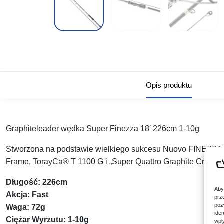
Opis produktu
Graphiteleader wędka Super Finezza 18′ 226cm 1-10g
Stworzona na podstawie wielkiego sukcesu Nuovo FINEZZ
Frame, TorayCa® T 1100 G i „Super Quattro Graphite Cross LV
Długość: 226cm
Aby
Akcja: Fast
prz
poz
Waga: 72g
ide
Ciężar Wyrzutu: 1-10g
wpł