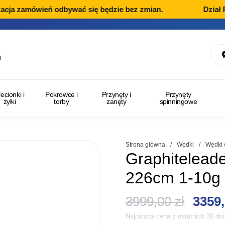
cja zamówień odbywać się będzie bez zmian.
Dział Re
E
lecionki i
Pokrowce i
Przynęty i
Przynęty
żyłki
torby
zanęty
spinningowe
Strona główna
/
Wędki
/
Wędki 
Graphitelead
226cm 1-10g
Pierw
3999,00
zł
3359
Najniższa cena z ostatnich 30 dn
cena