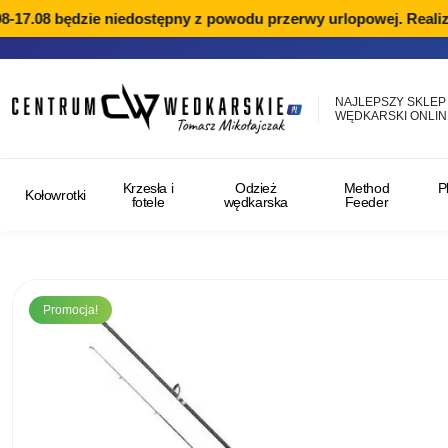
-17.08 będzie niedostępny z powodu przerwy urlopowej. Realiza
NAJLEPSZY SKLEP
WĘDKARSKI ONLIN
Krzesła i
Odzież
Method
P
Kołowrotki
fotele
wędkarska
Feeder
Promocja!