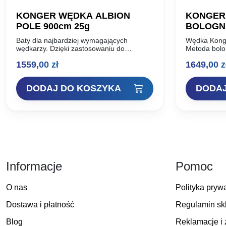
KONGER WĘDKA ALBION
KONGER 
POLE 900cm 25g
BOLOGNE
Baty dla najbardziej wymagających
Wędka Konge
wędkarzy. Dzięki zastosowaniu do
Metoda bolo
produkcji blanków węgla prasowanego pod
metodą poło
1559,00
zł
1649,00
z
ciśnieniem 40 ton, wędziska albion
rozgrywanyc
uzyskały niepowtarzalną, wybitnie
to jedyna m
szczytową akcję oraz nieporównywalną…
do…
DODAJ DO KOSZYKA
DODAJ
Informacje
Pomoc
O nas
Polityka pryw
Dostawa i płatność
Regulamin sk
Blog
Reklamacje i 