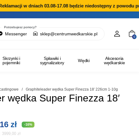
klamacji w dniach 03.08-17.08 będzie niedostępny z powodu prz
Potrzebujesz pomocy?
Messenger
sklep@centrumwedkarskie.pl
0
Skrzynki i
Spławiki i
Akcesoria
Wędki
pojemniki
sygnalizatory
wędkarskie
castingowe
/
Graphiteleader wędka Super Finezza 18′ 226cm 1-10g
er wędka Super Finezza 18′
otna
Aktualna
,16
zł
-16%
i:
3999,00
zł
cena