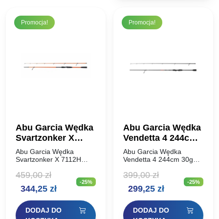
Promocja!
Promocja!
Abu Garcia Wędka
Abu Garcia Wędka
Svartzonker X
Vendetta 4 244cm
7112H 240cm 100g
30g
Abu Garcia Wędka
Abu Garcia Wędka
Svartzonker X 7112H
Vendetta 4 244cm 30g
240cm 100g Wędki
Seria wędzisk
459,00
zł
399,00
zł
SVARTZONKER X zostały
VENDETTA® od Abu
-25%
-25%
zaprojektowane przez
Garcia oferuje znakomitą
Pierwotna
Aktualna
Pierwotna
Aktualna
344,25
zł
299,25
zł
Claesa Claessona i
jakość i bogactwo
skonstruowane przez Abu
rozwiązań technicznych.
cena
cena
cena
cena
Garcię. Wytrzymałe
Te mocne, czułe i lekkie…
DODAJ DO
DODAJ DO
blanki i komponenty…
wynosiła:
wynosi:
wynosiła:
wynosi: