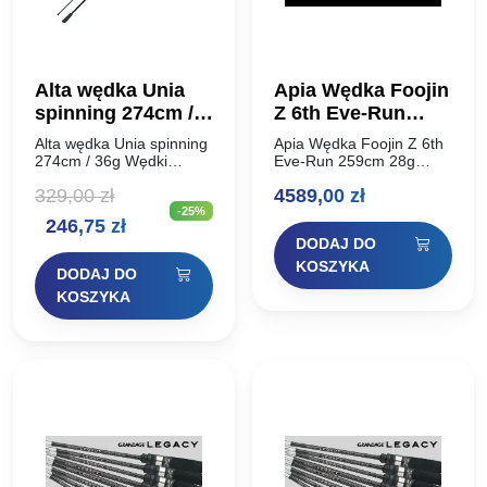
Alta wędka Unia
Apia Wędka Foojin
spinning 274cm /
Z 6th Eve-Run
36g
259cm 28g
Alta wędka Unia spinning
Apia Wędka Foojin Z 6th
274cm / 36g Wędki
Eve-Run 259cm 28g
spinningowe ALTA UNIA
Kiedy w 2021 roku
329,00
zł
4589,00
zł
to podstawowa seria
wypuściliśmy Foojin’Z
-25%
specjalistycznych wędzisk
piątej generacji, byliśmy
Pierwotna
Aktualna
246,75
zł
spinningowych nowej
pod wrażeniem ewolucji
DODAJ DO
generacji. Alta Unia
trzeciej generacji
cena
cena
prezentuje się surowo,
TORAYCA®️, czyli
KOSZYKA
DODAJ DO
minimalistycznie…
włókna…
wynosiła:
wynosi:
KOSZYKA
329,00 zł.
246,75 zł.