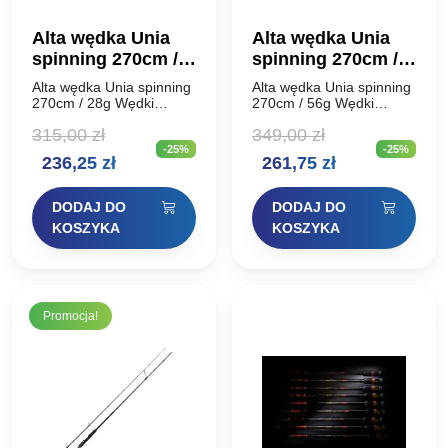
Alta wędka Unia
Alta wędka Unia
spinning 270cm /
spinning 270cm /
28g
56g
Alta wędka Unia spinning
Alta wędka Unia spinning
270cm / 28g Wędki
270cm / 56g Wędki
spinningowe ALTA UNIA
spinningowe ALTA UNIA
315,00
zł
349,00
zł
to podstawowa seria
to podstawowa seria
-25%
-25%
specjalistycznych wędzisk
specjalistycznych wędzisk
Pierwotna
Aktualna
Pierwotna
Aktualna
236,25
zł
261,75
zł
spinningowych nowej
spinningowych nowej
generacji. Alta Unia
generacji. Alta Unia
cena
cena
cena
cena
prezentuje się surowo,
prezentuje się surowo,
DODAJ DO
DODAJ DO
minimalistycznie…
minimalistycznie…
wynosiła:
wynosi:
wynosiła:
wynosi:
KOSZYKA
KOSZYKA
315,00 zł.
236,25 zł.
349,00 zł.
261,75 zł.
Promocja!