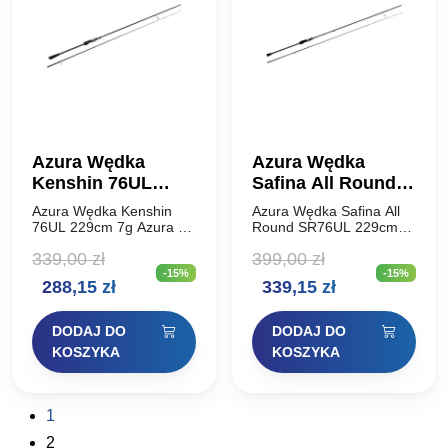
Azura Wędka
Azura Wędka
Kenshin 76UL
Safina All Round
229cm 7g
SR76UL 229cm 6g
Azura Wędka Kenshin
Azura Wędka Safina All
76UL 229cm 7g Azura 25
Round SR76UL 229cm
Kenshin to czwarta
6g Safina All-Round to
339,00
zł
399,00
zł
generacja serii wędzisk
seria czterech modeli,
-15%
-15%
Kenshin, które zyskały tak
stworzona z myślą o
Pierwotna
Aktualna
Pierwotna
Aktualna
288,15
zł
339,15
zł
dużą popularność wśród
wędkarzach, których
spinningistów dzięki
warunki połowowe
cena
cena
cena
cena
doskonałym
wymagają jak
DODAJ DO
DODAJ DO
parametrom…
najszerszego…
wynosiła:
wynosi:
wynosiła:
wynosi:
KOSZYKA
KOSZYKA
339,00 zł.
288,15 zł.
399,00 zł.
339,15 zł.
1
2