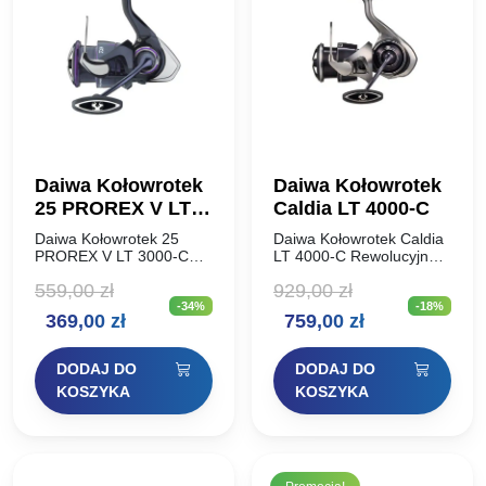
Daiwa Kołowrotek
Daiwa Kołowrotek
25 PROREX V LT
Caldia LT 4000-C
3000-C
Daiwa Kołowrotek 25
Daiwa Kołowrotek Caldia
PROREX V LT 3000-C
LT 4000-C Rewolucyjna
NOWOŚĆ 2025 !!!
technologia Airdrive
559,00
zł
929,00
zł
Pokrętło korbki: Rozmiary
dostępna jest teraz w
-34%
-18%
1000 do 2000
jednym z najbardziej
Pierwotna
Aktualna
Pierwotna
Aktualna
369,00
zł
759,00
zł
dostarczane są z
lubianych kołowrotków
pokrętłem w kształcie
DAIWA. Nowocześniejszy,
cena
cena
cena
cena
litery I, rozmiary…
skuteczniejszy, jeszcze
DODAJ DO
DODAJ DO
ładniejszy. Nowy model
wynosiła:
wynosi:
wynosiła:
wynosi:
KOSZYKA
KOSZYKA
Caldia…
559,00 zł.
369,00 zł.
929,00 zł.
759,00 zł.