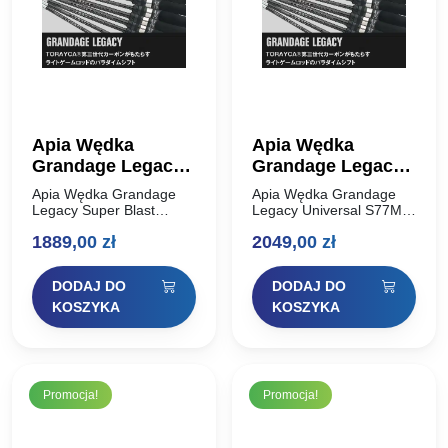
Apia Wędka
Apia Wędka
Grandage Legacy
Grandage Legacy
Super Blast S83M-
Universal S77MT
Apia Wędka Grandage
Apia Wędka Grandage
HS 2,515m 2-15g
2,311m 2-12g
Legacy Super Blast
Legacy Universal S77MT
S83M-HS 2,515m 2-15g
2,311m 2-12g Apia
Solid Tip
1889,00
zł
2049,00
zł
Solid Tip Apia Grandage
Grandage Legacy to
Legacy to ewolucja lekkiej
ewolucja lekkiej wędki
wędki Apia, wykonana na
Apia, wykonana na całej
DODAJ DO
DODAJ DO
całej długości
długości TORAYCA®
TORAYCA® Carbon…
Carbon trzeciej generacji.
KOSZYKA
KOSZYKA
Nie…
Promocja!
Promocja!