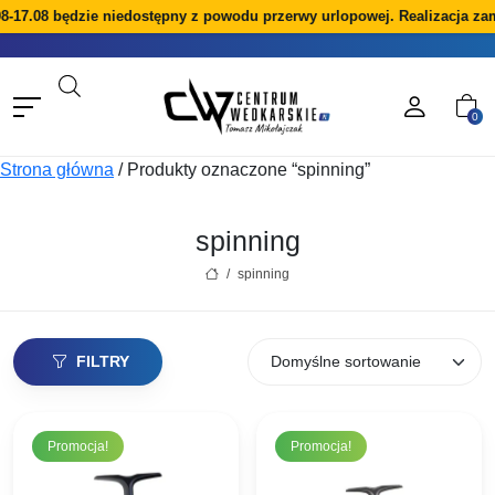
-17.08 będzie niedostępny z powodu przerwy urlopowej. Realizacja zam
0
Strona główna
/
Produkty oznaczone “spinning”
spinning
/
spinning
FILTRY
Promocja!
Promocja!