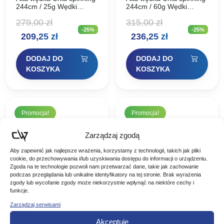
244cm / 25g Wędki
244cm / 60g Wędki
spinningowe ALTA UNIA
spinningowe ALTA UNIA
279,00
zł
315,00
zł
to podstawowa seria
to podstawowa seria
-25%
-25%
specjalistycznych wędzisk
specjalistycznych wędzisk
Pierwotna
Aktualna
Pierwotna
Aktualna
209,25
zł
236,25
zł
spinningowych nowej
spinningowych nowej
generacji. Alta Unia
generacji. Alta Unia
cena
cena
cena
cena
prezentuje się surowo,
prezentuje się surowo,
DODAJ DO
DODAJ DO
minimalistycznie…
minimalistycznie…
wynosiła:
wynosi:
wynosiła:
wynosi:
KOSZYKA
KOSZYKA
279,00 zł.
209,25 zł.
315,00 zł.
236,25 zł.
Promocja!
Promocja!
Zarządzaj zgodą
Aby zapewnić jak najlepsze wrażenia, korzystamy z technologii, takich jak pliki
cookie, do przechowywania i/lub uzyskiwania dostępu do informacji o urządzeniu.
Zgoda na te technologie pozwoli nam przetwarzać dane, takie jak zachowanie
podczas przeglądania lub unikalne identyfikatory na tej stronie. Brak wyrażenia
zgody lub wycofanie zgody może niekorzystnie wpłynąć na niektóre cechy i
funkcje.
Zarządzaj serwisami
Alta wędka Unia
Alta wędka Unia
Akceptuję