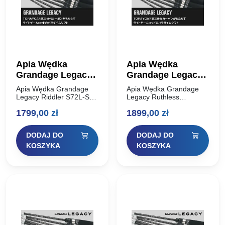
Apia Wędka
Apia Wędka
Grandage Legacy
Grandage Legacy
Riddler S72L-SS
Ruthless S86MHT
Apia Wędka Grandage
Apia Wędka Grandage
2,184m 0.3-10g
2,591m 2-18g
Legacy Riddler S72L-SS
Legacy Ruthless
2,184m 0.3-10g Solid Tip
S86MHT 2,591m 2-18g
Solid Tip
1799,00
zł
1899,00
zł
Apia Grandage Legacy to
Apia Grandage Legacy to
ewolucja lekkiej wędki
ewolucja lekkiej wędki
Apia, wykonana na całej
Apia, wykonana na całej
DODAJ DO
DODAJ DO
długości TORAYCA®
długości TORAYCA®
Carbon trzeciej…
Carbon trzeciej generacji.
KOSZYKA
KOSZYKA
Nie…