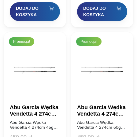
rozwiązań technicznych.
rozwiązań technicznych.
cena
cena
cena
cena
Te mocne, czułe i lekkie…
Te mocne, czułe i lekkie…
DODAJ DO
DODAJ DO
wynosiła:
wynosi:
wynosiła:
wynosi:
KOSZYKA
KOSZYKA
399,00 zł.
299,25 zł.
399,00 zł.
299,25 zł.
Promocja!
Promocja!
Abu Garcia Wędka
Abu Garcia Wędka
Vendetta 4 274cm
Vendetta 4 274cm
45g
60g
Abu Garcia Wędka
Abu Garcia Wędka
Vendetta 4 274cm 45g
Vendetta 4 274cm 60g
Seria wędzisk
Seria wędzisk