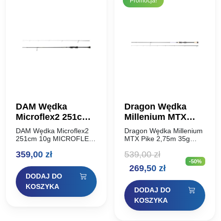
Promocja!
DAM Wędka
Dragon Wędka
Microflex2 251cm
Millenium MTX
10g
Pike 2,75m 35g
DAM Wędka Microflex2
Dragon Wędka Millenium
251cm 10g MICROFLEX
MTX Pike 2,75m 35g
to perełka w ofercie DAM
Nazwa Millenium w
359,00
zł
539,00
zł
– wędka superlekka, z
połączeniu z marką
-50%
cienkim, czułym blankiem
Dragon znana jest
Pierwotna
Aktualna
269,50
zł
przeznaczona do technik
wędkarzom już bardzo
DODAJ DO
light i ultralight.
długo. Wielu z nich do
cena
cena
Zachowuje…
dziś…
KOSZYKA
DODAJ DO
wynosiła:
wynosi:
KOSZYKA
539,00 zł.
269,50 zł.