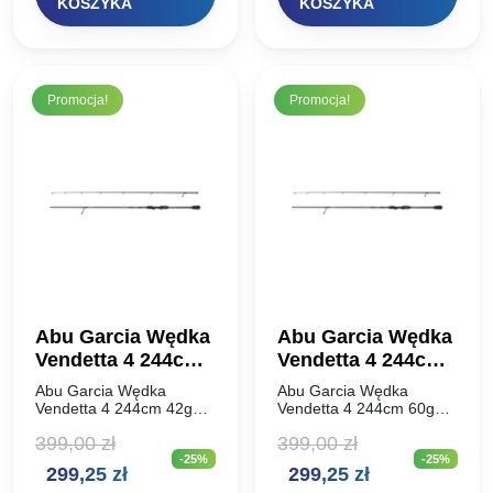
KOSZYKA
KOSZYKA
459,00 zł.
344,25 zł.
399,00 zł.
299,25 zł.
Promocja!
Promocja!
Abu Garcia Wędka
Abu Garcia Wędka
Vendetta 4 244cm
Vendetta 4 244cm
42g
60g
Abu Garcia Wędka
Abu Garcia Wędka
Vendetta 4 244cm 42g
Vendetta 4 244cm 60g
Seria wędzisk
Seria wędzisk
399,00
zł
399,00
zł
VENDETTA® od Abu
VENDETTA® od Abu
-25%
-25%
Garcia oferuje znakomitą
Garcia oferuje znakomitą
Pierwotna
Aktualna
Pierwotna
Aktualna
299,25
zł
299,25
zł
jakość i bogactwo
jakość i bogactwo