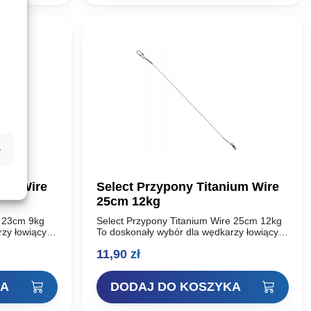
e
ium Wire
Select Przypony Titanium Wire
25cm 12kg
e 23cm 9kg
Select Przypony Titanium Wire 25cm 12kg
rzy łowiących
To doskonały wybór dla wędkarzy łowiących
ralna praca
metodą twitchingu , gdzie naturalna praca
11,90
zł
 kluczowe
przynęty i pewność holu mają kluczowe
znaczenie….
KA
DODAJ DO KOSZYKA