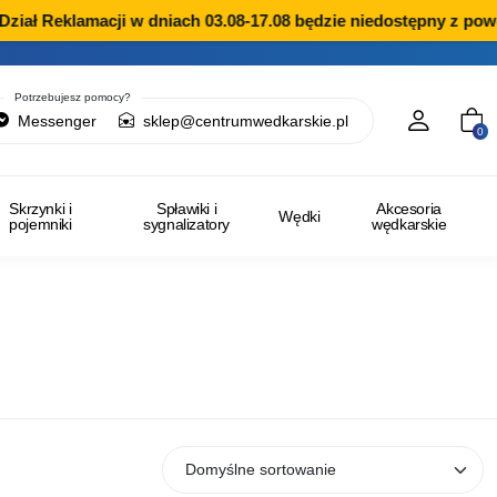
ł Reklamacji w dniach 03.08-17.08 będzie niedostępny z powod
Potrzebujesz pomocy?
Messenger
sklep@centrumwedkarskie.pl
0
Skrzynki i
Spławiki i
Akcesoria
Wędki
pojemniki
sygnalizatory
wędkarskie