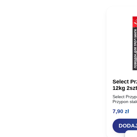
Select P
12kg 2sz
Select Przyp
Przypon stal
włókien wysok
7,90
zł
Steel Leade
AFW…
DODAJ