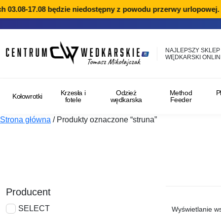
3.08-17.08 będzie niedostępny z powodu przerwy urlopowej. Re
NAJLEPSZY SKLEP
WĘDKARSKI ONLIN
Krzesła i
Odzież
Method
P
Kołowrotki
fotele
wędkarska
Feeder
Strona główna
/
Produkty oznaczone “struna”
Producent
SELECT
Wyświetlanie ws