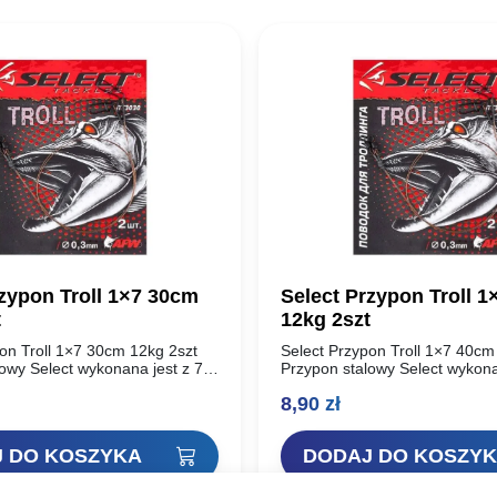
rzypon Troll 1×7 30cm
Select Przypon Troll 
t
12kg 2szt
on Troll 1×7 30cm 12kg 2szt
Select Przypon Troll 1×7 40cm
owy Select wykonana jest z 7
Przypon stalowy Select wykona
iej jakości stali (Stainless
włókien wysokiej jakości stali (
8,90
zł
r Wire) wyprodukowanej przez
Steel Leader Wire) wyproduko
AFW…
 DO KOSZYKA
DODAJ DO KOSZY