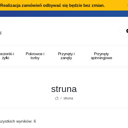
alizacja zamówień odbywać się będzie bez zmian.
Dzia
E
lecionki i
Pokrowce i
Przynęty i
Przynęty
żyłki
torby
zanęty
spinningowe
struna
/
struna
zystkich wyników: 6