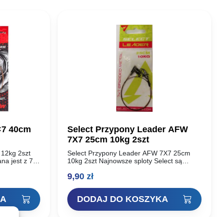
1×7 40cm
Select Przypony Leader AFW
7X7 25cm 10kg 2szt
 12kg 2szt
Select Przypony Leader AFW 7X7 25cm
na jest z 7
10kg 2szt Najnowsze sploty Select są
Stainless
wykonane z 7, 19 lub 49 włókien (w
9,90
zł
wanej przez
zależności od modelu) drutu
przyponowego…
KA
DODAJ DO KOSZYKA