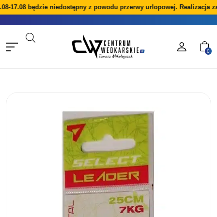
08-17.08 będzie niedostępny z powodu przerwy urlopowej. Realizacja z
0