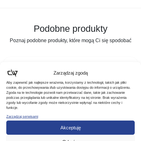
Podobne produkty
Poznaj podobne produkty, które mogą Ci się spodobać
Zarządzaj zgodą
Aby zapewnić jak najlepsze wrażenia, korzystamy z technologii, takich jak pliki
cookie, do przechowywania i/lub uzyskiwania dostępu do informacji o urządzeniu.
Zgoda na te technologie pozwoli nam przetwarzać dane, takie jak zachowanie
podczas przeglądania lub unikalne identyfikatory na tej stronie. Brak wyrażenia
zgody lub wycofanie zgody może niekorzystnie wpłynąć na niektóre cechy i
funkcje.
Zarządzaj serwisami
Akceptuję
Jaxon Żyłka Spinningowa Monolith 0,16mm