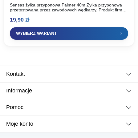
Sensas żyłka przyponowa Palmer 40m Żyłka przyponowa
przetestowana przez zawodowych wędkarzy. Produkt firmy
sensas. Przeznaczona jest do robienia przyponów do
19,90
zł
zestawu. Średnice żyłki: Średnica: 0,062mm…
WYBIERZ WARIANT
Kontakt
Informacje
Pomoc
Moje konto