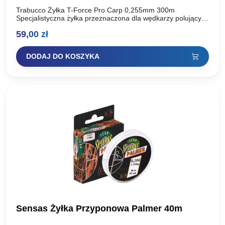
Trabucco Żyłka T-Force Pro Carp 0,255mm 300m
Specjalistyczna żyłka przeznaczona dla wędkarzy polujących
na duże okazy. Charakteryzuje się dużą odpornością na
59,00
zł
przetarcia, a więc idealna…
DODAJ DO KOSZYKA
Sensas Żyłka Przyponowa Palmer 40m