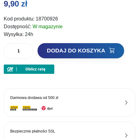
9,90
zł
Kod produktu:
18700926
Dostępność:
W magazynie
Wysyłka:
24h
ilość
DODAJ DO KOSZYKA
Select
Przypony
Leader
AFW
7X7
25cm
Darmowa dostawa od
500 zł
7kg
2szt
Bezpiecznie płatności
SSL