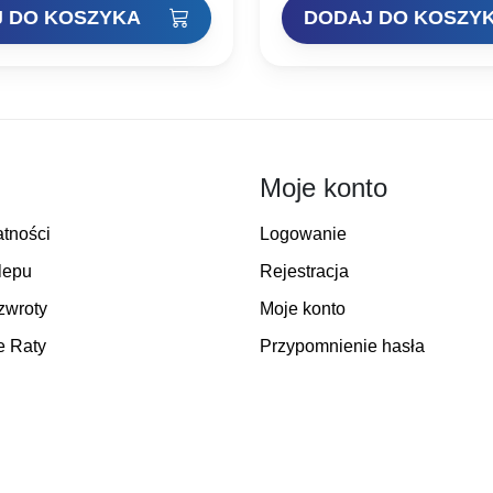
 DO KOSZYKA
DODAJ DO KOSZY
ynosiła:
wynosi:
wynosiła:
wynosi
2,00 zł.
16,94 zł.
13,00 zł.
9,75 zł.
Moje konto
atności
Logowanie
lepu
Rejestracja
zwroty
Moje konto
e Raty
Przypomnienie hasła