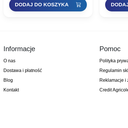
eliminującymi możliwość zsuwania i
DODAJ DO KOSZYKA
DODAJ
obracania eksponowanej…
wynosiła:
wynosi:
w
12,90 zł.
9,67 zł.
2
Informacje
Pomoc
O nas
Polityka pryw
Dostawa i płatność
Regulamin sk
Blog
Reklamacje i 
Kontakt
Credit Agricol