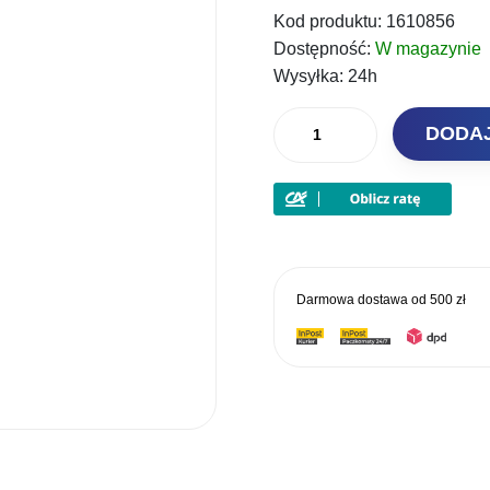
Kod produktu:
1610856
Dostępność:
W magazynie
Wysyłka:
24h
ilość
DODA
Savage
Gear
Dozbrojka
Spinning
T
Stinger
Darmowa dostawa od
500 zł
#1