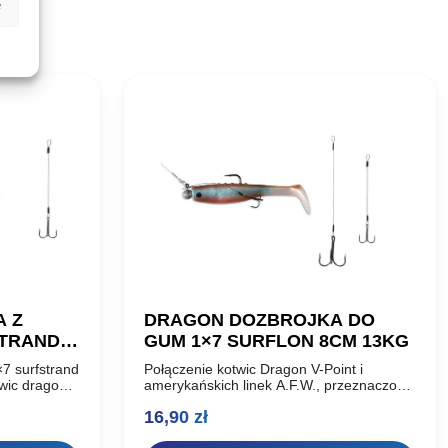
e
 Z
DRAGON DOZBROJKA DO
STRAND
GUM 1×7 SURFLON 8CM 13KG
7 surfstrand
Połączenie kotwic Dragon V-Point i
wic dragon
amerykańskich linek A.F.W., przeznaczone
. F. W.
do dozbrajania średnich, i dużych gum, w
na
16,90
zł
rednich, i
celu poprawienia skuteczności zacięć.
Długość: 8cm Wytrzymałość: 13kg