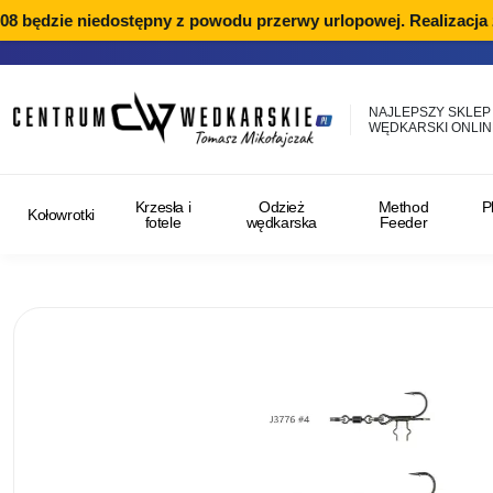
08 będzie niedostępny z powodu przerwy urlopowej. Realizacja 
NAJLEPSZY SKLEP
WĘDKARSKI ONLIN
Krzesła i
Odzież
Method
P
Kołowrotki
fotele
wędkarska
Feeder