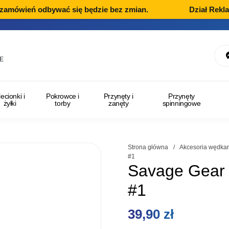
zamówień odbywać się będzie bez zmian.
Dział Reklam
E
lecionki i
Pokrowce i
Przynęty i
Przynęty
żyłki
torby
zanęty
spinningowe
Strona główna
/
Akcesoria wędkar
#1
Savage Gear 
#1
39,90
zł