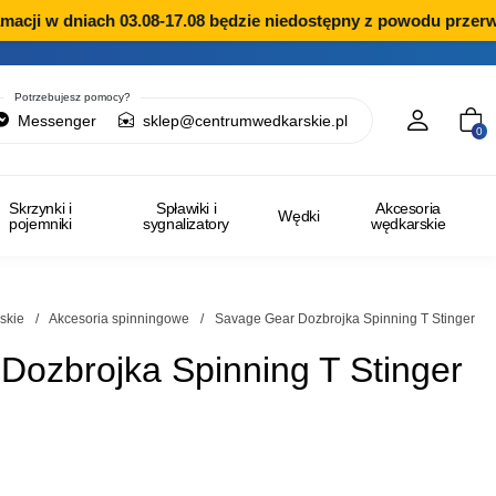
acji w dniach 03.08-17.08 będzie niedostępny z powodu przerwy
Potrzebujesz pomocy?
Messenger
sklep@centrumwedkarskie.pl
0
Skrzynki i
Spławiki i
Akcesoria
Wędki
pojemniki
sygnalizatory
wędkarskie
skie
/
Akcesoria spinningowe
/
Savage Gear Dozbrojka Spinning T Stinger
Dozbrojka Spinning T Stinger