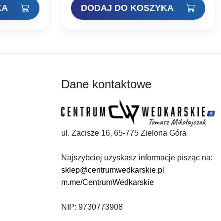
Kotwica…
KA
DODAJ DO KOSZYKA
:
Dane kontaktowe
ul. Zacisze 16, 65-775 Zielona Góra
Najszybciej uzyskasz informacje pisząc na:
sklep@centrumwedkarskie.pl
m.me/CentrumWedkarskie
NIP: 9730773908