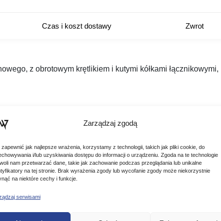
Czas i koszt dostawy
Zwrot
nowego, z obrotowym krętlikiem i kutymi kółkami łącznikowymi,
Zarządzaj zgodą
 zapewnić jak najlepsze wrażenia, korzystamy z technologii, takich jak pliki cookie, do
echowywania i/lub uzyskiwania dostępu do informacji o urządzeniu. Zgoda na te technologie
woli nam przetwarzać dane, takie jak zachowanie podczas przeglądania lub unikalne
ntyfikatory na tej stronie. Brak wyrażenia zgody lub wycofanie zgody może niekorzystnie
ynąć na niektóre cechy i funkcje.
ządzaj serwisami
Podobne produkty