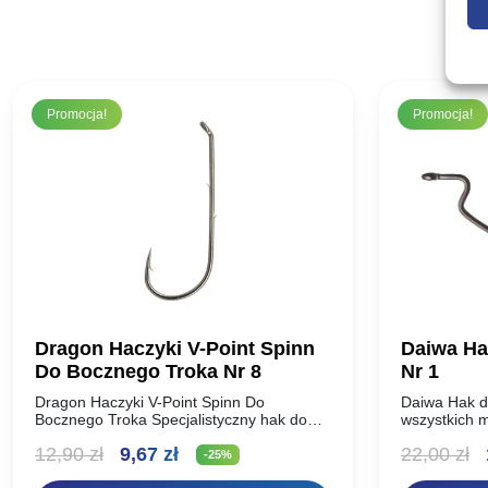
Promocja!
Promocja!
Dragon Haczyki V-Point Spinn
Daiwa Ha
Do Bocznego Troka Nr 8
Nr 1
Dragon Haczyki V-Point Spinn Do
Daiwa Hak d
Bocznego Troka Specjalistyczny hak do
wszystkich m
połowu metodą „bocznego troka”.
szerokie, du
Pierwotna
Aktualna
P
12,90
zł
9,67
zł
22,00
zł
Wydłużony trzonek z dwoma
bardziej smuk
-25%
naprzeciwległymi mikrozadziorami,
nowej…
cena
cena
c