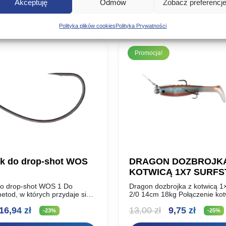
Akceptuję
Odmów
Zobacz preferencj
Poznaj podobne produkty, które mogą Ci się spodobać
Polityka plików cookies
Polityka Prywatności
Promocja!
k do drop-shot WOS
DRAGON DOZBROJKA
KOTWICĄ 1X7 SURF
2/0 14CM 18KG
o drop-shot WOS 1 Do
Dragon dozbrojka z kotwicą 1×
etod, w których przydaje się
2/0 14cm 18kg Połączenie kot
że kolanko. Idealne na
v-point i amerykańskich linek a
ierwotna
Aktualna
Pierwotna
Aktual
16,94
zł
13,00
zł
9,75
zł
łe przynęty. Ultra ostry dzięki
Przeznaczone do dozbrajania ś
-23%
-25%
dużych…
ena
cena
cena
cena