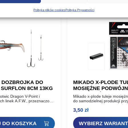
Polityka plików cookies
Polityka Prywatności
 DOZBROJKA DO
MIKADO X-PLODE TU
 SURFLON 8CM 13KG
MOSIĘŻNE PODWÓJN
PRZYPONÓW ZG11-1
otwic Dragon V-Point i
Mikado x-plode tuleje mosięż
ch linek A.F.W., przeznaczone
do samodzielnej produkcji pr
ia średnich, i dużych gum, w
spinningowych. Opakowanie: 12
3,50
zł
enia skuteczności zacięć.
Gun smoke Typ: podwójne Mo
m Wytrzymałość: 13kg
18
 DO KOSZYKA
WYBIERZ WARIANT