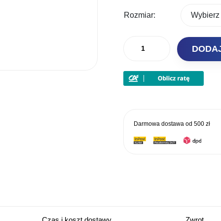
Rozmiar:
ilość
DODA
Mikado
Łącznik
Bezwęzłowy
Do
Plecionki
Konektor
Darmowa dostawa od
500 zł
Czas i koszt dostawy
Zwrot