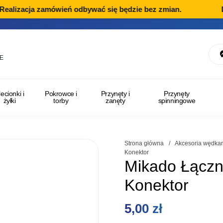
lizacja zamówień odbywać się będzie bez zmian.
Dzia
E
lecionki i
Pokrowce i
Przynęty i
Przynęty
żyłki
torby
zanęty
spinningowe
Strona główna
/
Akcesoria wędkar
Konektor
Mikado Łączn
Konektor
5,00
zł