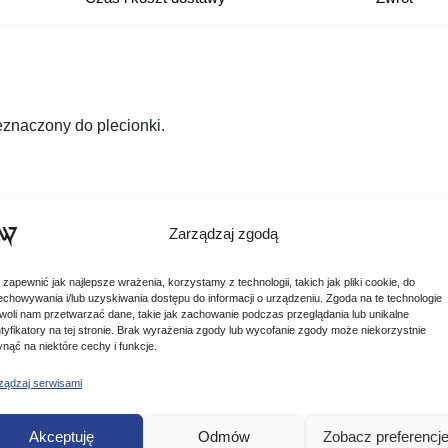
znaczony do plecionki.
Zarządzaj zgodą
 zapewnić jak najlepsze wrażenia, korzystamy z technologii, takich jak pliki cookie, do
echowywania i/lub uzyskiwania dostępu do informacji o urządzeniu. Zgoda na te technologie
woli nam przetwarzać dane, takie jak zachowanie podczas przeglądania lub unikalne
ntyfikatory na tej stronie. Brak wyrażenia zgody lub wycofanie zgody może niekorzystnie
ynąć na niektóre cechy i funkcje.
Podobne produkty
ządzaj serwisami
Akceptuję
Odmów
Zobacz preferencj
Poznaj podobne produkty, które mogą Ci się spodobać