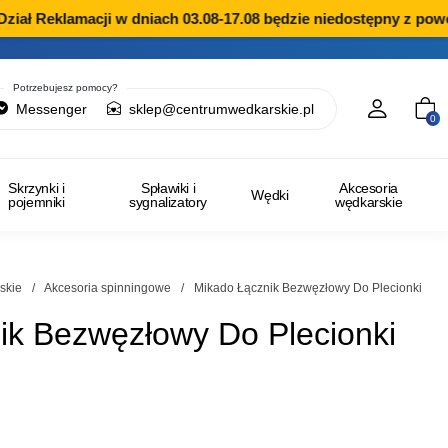
ł Reklamacji w dniach 03.08-17.08 będzie niedostępny z powodu
Potrzebujesz pomocy?
Messenger
sklep@centrumwedkarskie.pl
0
Skrzynki i
Spławiki i
Akcesoria
Wędki
pojemniki
sygnalizatory
wędkarskie
skie
/
Akcesoria spinningowe
/
Mikado Łącznik Bezwęzłowy Do Plecionki
ik Bezwęzłowy Do Plecionki