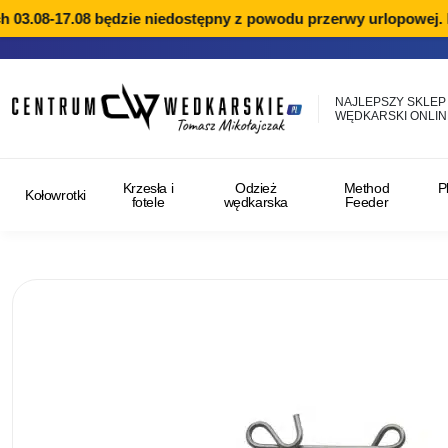
3.08-17.08 będzie niedostępny z powodu przerwy urlopowej. Rea
NAJLEPSZY SKLEP
WĘDKARSKI ONLIN
Krzesła i
Odzież
Method
P
Kołowrotki
fotele
wędkarska
Feeder