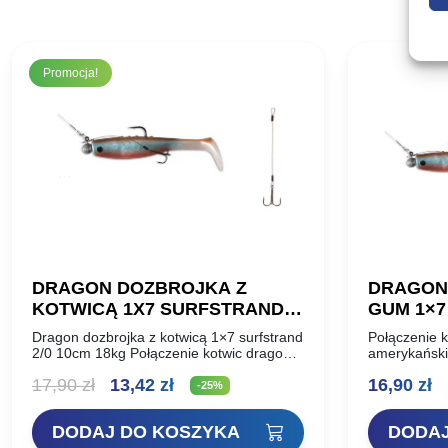
Promocja!
DRAGON DOZBROJKA Z
DRAGON
KOTWICĄ 1X7 SURFSTRAND
GUM 1×7
2/0 10CM 18KG
Dragon dozbrojka z kotwicą 1×7 surfstrand
Połączenie k
2/0 10cm 18kg Połączenie kotwic dragon
amerykański
v-point i amerykańskich linek a. F. W.
do dozbrajan
Pierwotna
Aktualna
17,90
zł
13,42
zł
16,90
zł
Przeznaczone do dozbrajania średnich, i
celu poprawi
-25%
dużych…
Długość: 8c
cena
cena
Kotwica…
DODAJ DO KOSZYKA
DODAJ
wynosiła:
wynosi: