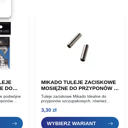
LEJE
MIKADO TULEJE ZACISKOWE
E DO
MOSIĘŻNE DO PRZYPONÓW X-
8
PLODE
ne podwójne
Tuleje zaciskowe Mikado Idealne do
zyponów
przyponów szczupakowych, również
 szt. Kolor:
wykorzystywane w metodzie Drop Shot
3,30
zł
del: ZG11-
oraz klasycznym gruntowym. Opakowanie
– 12szt. Kolor – Gun Smoke
WYBIERZ WARIANT