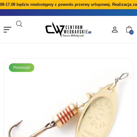
8-17.08 będzie niedostępny z powodu przerwy urlopowej. Realizacja za
0
Promocja!