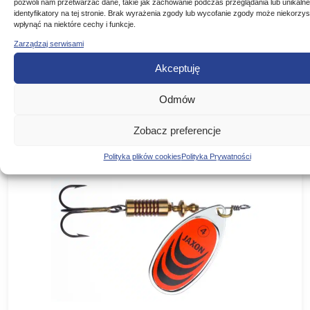
pozwoli nam przetwarzać dane, takie jak zachowanie podczas przeglądania lub unikalne
identyfikatory na tej stronie. Brak wyrażenia zgody lub wycofanie zgody może niekorzys
Mepps błystka AGLIA FLUO BIAŁA #0
wpłynąć na niektóre cechy i funkcje.
Zarządzaj serwisami
BŁYSTKA OBROTOWA AGLIA FLUO MEPPS KOLOR:
BIAŁA FLUO Rozmiar: Waga: NR 00 1,5 g NR 0 2,5 g NR 1
Akceptuję
3,5 g NR 2 4,5…
Pierwotna
Aktualna
16,50
zł
12,70
zł
-23%
Odmów
cena
cena
DODAJ DO KOSZYKA
wynosiła:
wynosi:
Zobacz preferencje
16,50 zł.
12,70 zł.
Polityka plików cookies
Polityka Prywatności