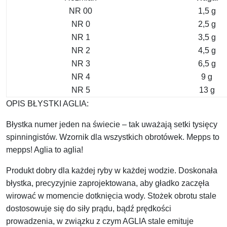
NR 00
1,5 g
NR 0
2,5 g
NR 1
3,5 g
NR 2
4,5 g
NR 3
6,5 g
NR 4
9 g
NR 5
13 g
OPIS BŁYSTKI AGLIA:
Błystka numer jeden na świecie – tak uważają setki tysięcy
spinningistów. Wzornik dla wszystkich obrotówek. Mepps to
mepps! Aglia to aglia!
Produkt dobry dla każdej ryby w każdej wodzie. Doskonała
błystka, precyzyjnie zaprojektowana, aby gładko zaczęła
wirować w momencie dotknięcia wody. Stożek obrotu stale
dostosowuje się do siły prądu, bądź prędkości
prowadzenia, w związku z czym AGLIA stale emituje