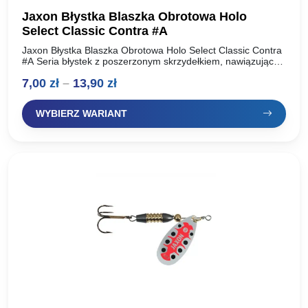
Jaxon Błystka Blaszka Obrotowa Holo
Select Classic Contra #A
Jaxon Błystka Blaszka Obrotowa Holo Select Classic Contra
#A Seria błystek z poszerzonym skrzydełkiem, nawiązująca
do klasycznego wzornictwa z wykorzystaniem kolorowych
Zakres
7,00
zł
–
13,90
zł
elementów dekoracyjnych. Kolorystyka wyselekcjonowana…
cen:
WYBIERZ WARIANT
od
7,00 zł
do
13,90 zł