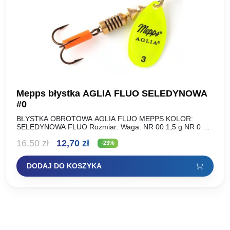
Mepps błystka AGLIA FLUO SELEDYNOWA
#0
BŁYSTKA OBROTOWA AGLIA FLUO MEPPS KOLOR:
SELEDYNOWA FLUO Rozmiar: Waga: NR 00 1,5 g NR 0 2,5
g NR 1 3,5 g NR 2 4,5…
Pierwotna
Aktualna
16,50
zł
12,70
zł
-23%
cena
cena
DODAJ DO KOSZYKA
wynosiła:
wynosi:
16,50 zł.
12,70 zł.