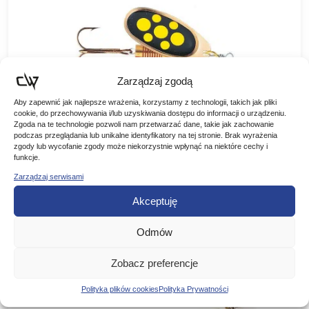
Zarządzaj zgodą
Aby zapewnić jak najlepsze wrażenia, korzystamy z technologii, takich jak pliki
cookie, do przechowywania i/lub uzyskiwania dostępu do informacji o urządzeniu.
Zgoda na te technologie pozwoli nam przetwarzać dane, takie jak zachowanie
DAM Błystka Obrotowa FZ Effzett Standard
podczas przeglądania lub unikalne identyfikatory na tej stronie. Brak wyrażenia
Blacky
zgody lub wycofanie zgody może niekorzystnie wpłynąć na niektóre cechy i
funkcje.
DAM Błystka Obrotowa FZ Standard Blacky Effzett standard
Zarządzaj serwisami
spinner – Dam Doskonałe obrotówki renomowanego
producenta, oferta dla wymagających wędkarzy. Idealnie
Zakres
11,90
zł
–
18,90
zł
Akceptuję
pracują w wodzie, skuteczne na…
cen:
WYBIERZ WARIANT
Odmów
od
11,90 zł
Zobacz preferencje
do
Polityka plików cookies
Polityka Prywatności
Promocja!
18,90 zł