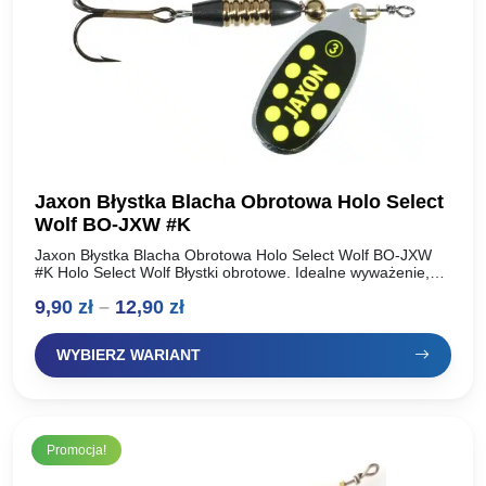
Jaxon Błystka Blacha Obrotowa Holo Select
Wolf BO-JXW #K
Jaxon Błystka Blacha Obrotowa Holo Select Wolf BO-JXW
#K Holo Select Wolf Błystki obrotowe. Idealne wyważenie,
natychmiastowa praca skrzydełka. Dodatkowo dociążony
Zakres
9,90
zł
–
12,90
zł
korpus. Elegancki, klasyczny design….
cen:
WYBIERZ WARIANT
od
9,90 zł
do
Promocja!
12,90 zł