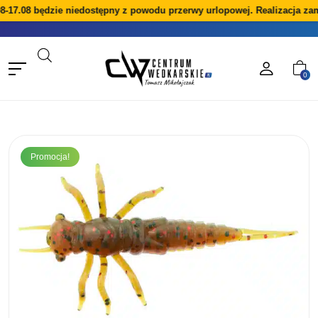
8-17.08 będzie niedostępny z powodu przerwy urlopowej. Realizacja zam
0
Promocja!