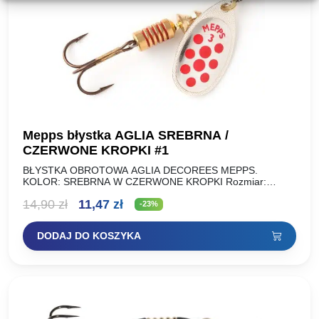
Mepps błystka AGLIA SREBRNA /
CZERWONE KROPKI #1
BŁYSTKA OBROTOWA AGLIA DECOREES MEPPS.
KOLOR: SREBRNA W CZERWONE KROPKI Rozmiar:
Waga: NR 00 1,5 g NR 0 2,5 g NR 1 3,5 g NR…
Pierwotna
Aktualna
14,90
zł
11,47
zł
-23%
cena
cena
DODAJ DO KOSZYKA
wynosiła:
wynosi:
14,90 zł.
11,47 zł.