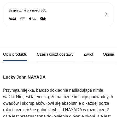
Bezpiecznie płatności
SSL
Opis produktu
Czas i koszt dostawy
Zwrot
Opinie
Lucky John NAYADA
Przynęta miękka, bardzo dokładnie naśladująca nimfę
ważki. Nie jest tajemnicą, że na różne imitacje podwodnych
owadów i skorupiaków łowi się absolutnie o każdej porze
roku i przez różne gatunki ryb. LJ NAYADA w rozmiarze 2
cale jest przeznaczona do łowienia głównie okoni, ale jest