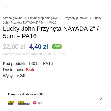
Strona główna
/
Przynęty spinningowe
/
Przynęty gumowe
/
Lucky
John Przynęta NAYADA 2″ / 5cm – PA16
Lucky John Przynęta NAYADA 2″ /
5cm – PA16
Pierwotna
Aktualna
22,00
zł
4,40
zł
-80%
Najniższa cena z ostatnich 30 dni:
11,00
zł
cena
cena
Kod produktu:
140154-PA16
wynosiła:
wynosi:
Dostępność:
Brak
22,00 zł.
4,40 zł.
Wysyłka:
24h
Darmowa dostawa od
500 zł