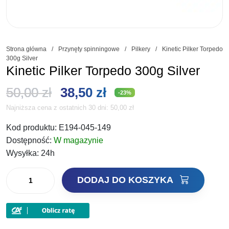
Strona główna
/
Przynęty spinningowe
/
Pilkery
/
Kinetic Pilker Torpedo
300g Silver
Kinetic Pilker Torpedo 300g Silver
Pierwotna
Aktualna
50,00
zł
38,50
zł
-23%
Najniższa cena z ostatnich 30 dni:
50,00
zł
cena
cena
Kod produktu:
E194-045-149
wynosiła:
wynosi:
Dostępność:
W magazynie
50,00 zł.
38,50 zł.
Wysyłka:
24h
ilość
DODAJ DO KOSZYKA
Kinetic
Pilker
Torpedo
300g