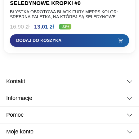
SELEDYNOWE KROPKI #0
BŁYSTKA OBROTOWA BLACK FURY MEPPS KOLOR:
SREBRNA PALETKA, NA KTÓREJ SĄ SELEDYNOWE
KROPKI NA CZARNYM TLE ROZMIAR: WAGA (g): NR 00
Pierwotna
Aktualna
16,90
zł
13,01
zł
1,5g NR 0 2g…
-23%
cena
cena
DODAJ DO KOSZYKA
wynosiła:
wynosi:
16,90 zł.
13,01 zł.
Kontakt
Informacje
Pomoc
Moje konto