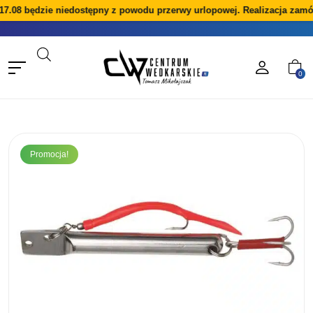
08 będzie niedostępny z powodu przerwy urlopowej. Realizacja zamówie
0
Promocja!