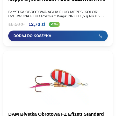
BŁYSTKA OBROTOWA AGLIA FLUO MEPPS. KOLOR:
CZERWONA FLUO Rozmiar: Waga: NR 00 1,5 g NR 0 2,5 g
NR 1 3,5 g NR 2 4,5…
Pierwotna
Aktualna
16,50
zł
12,70
zł
-23%
cena
cena
DODAJ DO KOSZYKA
wynosiła:
wynosi:
16,50 zł.
12,70 zł.
DAM Błystka Obrotowa FZ Effzett Standard