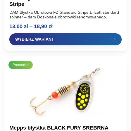
Stripe
DAM Błystka Obrotowa FZ Standard Stripe Effzett standard
spinner – dam Doskonałe obrotówki renomowanego
producenta, oferta dla wymagających wędkarzy. Idealnie
Zakres
13,00
zł
–
18,90
zł
pracują w wodzie, skuteczne na…
cen:
WYBIERZ WARIANT
od
13,00 zł
do
Promocja!
18,90 zł
Mepps błystka BLACK FURY SREBRNA