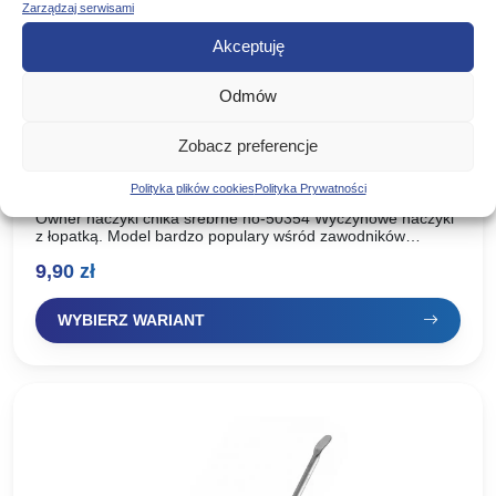
Zarządzaj serwisami
Akceptuję
Odmów
Zobacz preferencje
OWNER HACZYKI CHIKA SREBRNE HO-
50354
Polityka plików cookies
Polityka Prywatności
Owner haczyki chika srebrne ho-50354 Wyczynowe haczyki
z łopatką. Model bardzo populary wśród zawodników
łowiących na skrócony zestaw. Polecamy mniejsze rozmiary
9,90
zł
do zbrojenia ochotki. Opakowanie:…
WYBIERZ WARIANT