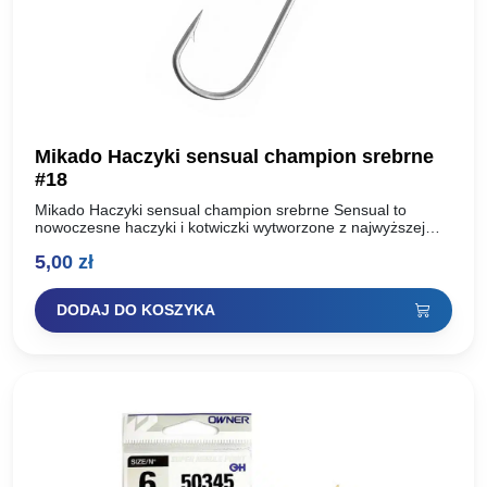
Mikado Haczyki sensual champion srebrne
#18
Mikado Haczyki sensual champion srebrne Sensual to
nowoczesne haczyki i kotwiczki wytworzone z najwyższej
jakości, uszlachetnionej stali węglowej. Dzięki zastosowaniu
5,00
zł
dwóch technologii ostrzenia: Mechanicznej oraz…
DODAJ DO KOSZYKA