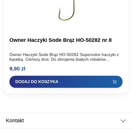
Owner Haczyki Sode Brąz HO-50282 nr 8
Owner Haczyki Sode Brąz HO-50282 Superostre haczyki z
łopatką. Cieńszy drut. Do zbrojenia białych robaków
iprzynęt­ roślinnych. Bardzo popularne haczyki wśród
9,90
zł
wyczynowców. Rozmiar haka: Ilość…
DODAJ DO KOSZYKA
Kontakt