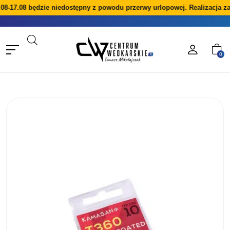
08-17.08 będzie niedostępny z powodu przerwy urlopowej. Realizacja z
0