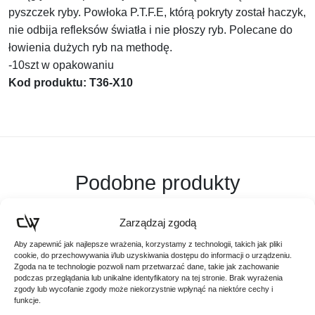
pyszczek ryby. Powłoka P.T.F.E, którą pokryty został haczyk,
nie odbija refleksów światła i nie płoszy ryb. Polecane do
łowienia dużych ryb na methodę.
-10szt w opakowaniu
Kod produktu: T36-X10
Podobne produkty
Poznaj podobne produkty, które mogą Ci się spodobać
Zarządzaj zgodą
Aby zapewnić jak najlepsze wrażenia, korzystamy z technologii, takich jak pliki
cookie, do przechowywania i/lub uzyskiwania dostępu do informacji o urządzeniu.
Zgoda na te technologie pozwoli nam przetwarzać dane, takie jak zachowanie
podczas przeglądania lub unikalne identyfikatory na tej stronie. Brak wyrażenia
zgody lub wycofanie zgody może niekorzystnie wpłynąć na niektóre cechy i
funkcje.