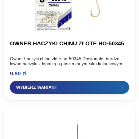
OWNER HACZYKI CHINU ZŁOTE HO-50345
Owner haczyki chinu złote ho-50345 Doskonałe, bardzo
łowne haczyki z łopatką o poszerzonym łuku kolankowym.
Polecamy do łowienia na ziarna kukurydzy, łubinu, pęczaku,
9,90
zł
ciasta i pasty….
WYBIERZ WARIANT