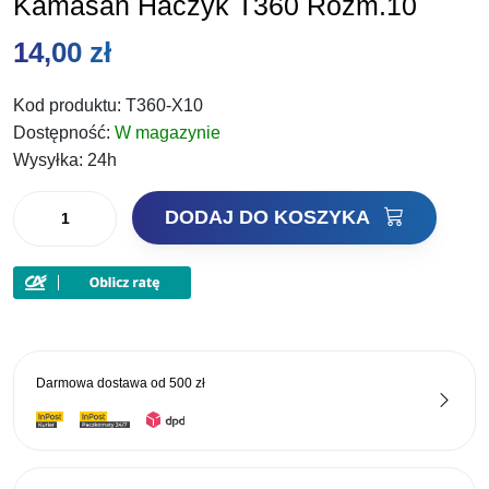
Kamasan Haczyk T360 Rozm.10
14,00
zł
Kod produktu:
T360-X10
Dostępność:
W magazynie
Wysyłka:
24h
ilość
DODAJ DO KOSZYKA
Kamasan
Haczyk
T360
Rozm.10
Darmowa dostawa od
500 zł