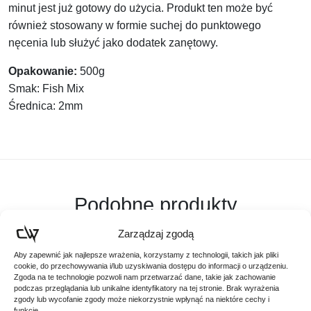
minut jest już gotowy do użycia. Produkt ten może być
również stosowany w formie suchej do punktowego
nęcenia lub służyć jako dodatek zanętowy.
Opakowanie:
500g
Smak:
Fish Mix
Średnica:
2mm
Podobne produkty
Poznaj podobne produkty, które mogą Ci się spodobać
Zarządzaj zgodą
Aby zapewnić jak najlepsze wrażenia, korzystamy z technologii, takich jak pliki
cookie, do przechowywania i/lub uzyskiwania dostępu do informacji o urządzeniu.
Zgoda na te technologie pozwoli nam przetwarzać dane, takie jak zachowanie
podczas przeglądania lub unikalne identyfikatory na tej stronie. Brak wyrażenia
zgody lub wycofanie zgody może niekorzystnie wpłynąć na niektóre cechy i
funkcje.