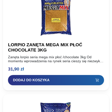
LORPIO ZANĘTA MEGA MIX PŁOĆ
CHOCOLATE 3KG
Zanęta lorpio seria mega mix płoć /chocolate 3kg Od
momentu wprowadzenia na rynek seria cieszy się niezwykłą
popularnością. Ceniona przez wędkarzy za swoją
31,90
zł
uniwersalność, równie…
DODAJ DO KOSZYKA