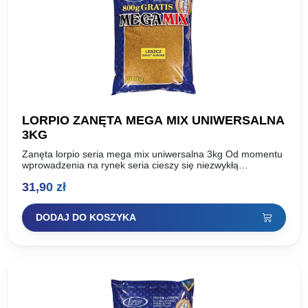
LORPIO ZANĘTA MEGA MIX UNIWERSALNA
3KG
Zanęta lorpio seria mega mix uniwersalna 3kg Od momentu
wprowadzenia na rynek seria cieszy się niezwykłą
popularnością. Ceniona przez wędkarzy za swoją
31,90
zł
uniwersalność, równie skuteczna…
DODAJ DO KOSZYKA