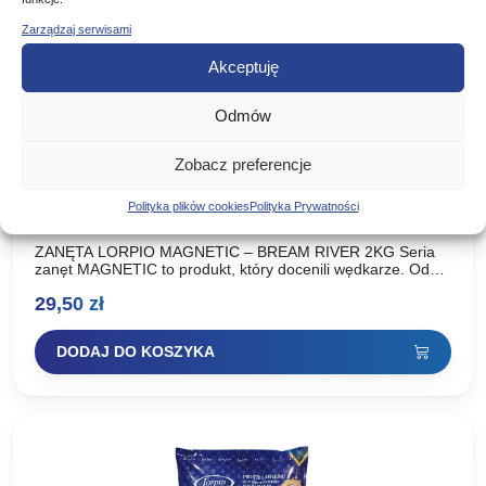
Zarządzaj serwisami
Akceptuję
Odmów
Zobacz preferencje
LORPIO ZANĘTA MAGNETIC BREAM RIVER
Polityka plików cookies
Polityka Prywatności
LESZCZ 2KG
ZANĘTA LORPIO MAGNETIC – BREAM RIVER 2KG Seria
zanęt MAGNETIC to produkt, który docenili wędkarze. Od
momentu wprowadzenia do sprzedaży możemy w pełni
29,50
zł
stwierdzić, że…
DODAJ DO KOSZYKA