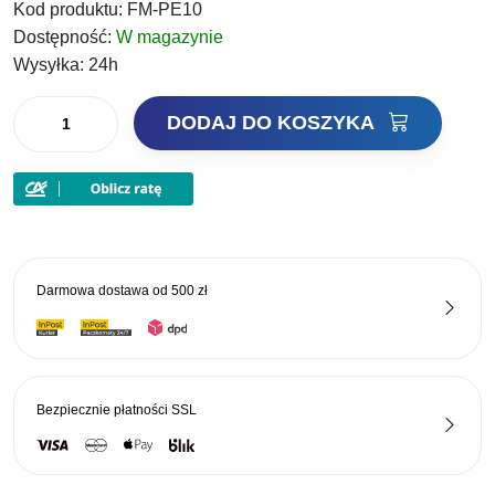
Kod produktu:
FM-PE10
Dostępność:
W magazynie
Wysyłka:
24h
ilość
DODAJ DO KOSZYKA
Jaxon
Pellet
Method
Feeder
2mm
500g
Darmowa dostawa od
500 zł
Fish
Mix
Bezpiecznie płatności
SSL