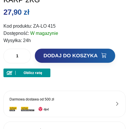
27,90
zł
Kod produktu:
ZA-LO 415
Dostępność:
W magazynie
Wysyłka:
24h
ilość
DODAJ DO KOSZYKA
LORPIO
ZANĘTA
FEEDER
SPECIAL
HEAVY
LESZCZ
Darmowa dostawa od
500 zł
JAŹ
KLEŃ
BRZANA
KARP
2KG