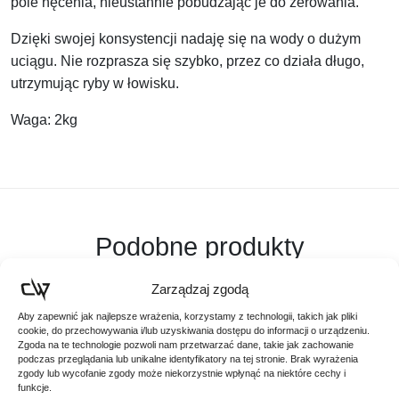
pole nęcenia, nieustannie pobudzając je do żerowania.
Dzięki swojej konsystencji nadaję się na wody o dużym
uciągu. Nie rozprasza się szybko, przez co działa długo,
utrzymując ryby w łowisku.
Waga: 2kg
Podobne produkty
Poznaj podobne produkty, które mogą Ci się spodobać
Zarządzaj zgodą
Aby zapewnić jak najlepsze wrażenia, korzystamy z technologii, takich jak pliki
cookie, do przechowywania i/lub uzyskiwania dostępu do informacji o urządzeniu.
Zgoda na te technologie pozwoli nam przetwarzać dane, takie jak zachowanie
podczas przeglądania lub unikalne identyfikatory na tej stronie. Brak wyrażenia
zgody lub wycofanie zgody może niekorzystnie wpłynąć na niektóre cechy i
funkcje.