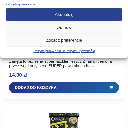
Zarządzaj serwisami
Akceptuję
Odmów
Zobacz preferencje
LORPIO ZANĘTA SUPER JAŹ KLEŃ LESZCZ
Polityka plików cookies
Polityka Prywatności
1KG
Zanęta lorpio seria super jaż,kleń,leszcz Znana i ceniona
przez wędkarzy seria SUPER powstała na bazie
doświadczeń i sukcesów klubu LORPIO oraz Piotra Lorenca,
14,90
zł
współtwórcy sukcesów…
DODAJ DO KOSZYKA