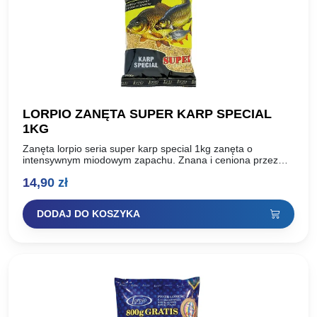
LORPIO ZANĘTA SUPER KARP SPECIAL
1KG
Zanęta lorpio seria super karp special 1kg zanęta o
intensywnym miodowym zapachu. Znana i ceniona przez
wędkarzy seria SUPER powstała na bazie doświadczeń i
14,90
zł
sukcesów…
DODAJ DO KOSZYKA