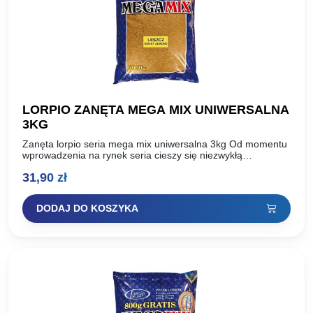
LORPIO ZANĘTA MEGA MIX UNIWERSALNA
3KG
Zanęta lorpio seria mega mix uniwersalna 3kg Od momentu
wprowadzenia na rynek seria cieszy się niezwykłą
popularnością. Ceniona przez wędkarzy za swoją
31,90
zł
uniwersalność, równie skuteczna…
DODAJ DO KOSZYKA