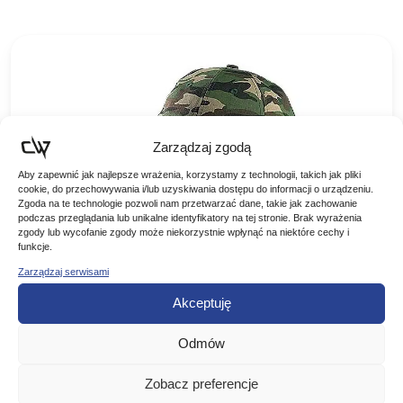
Zarządzaj zgodą
Aby zapewnić jak najlepsze wrażenia, korzystamy z technologii, takich jak pliki
cookie, do przechowywania i/lub uzyskiwania dostępu do informacji o urządzeniu.
Zgoda na te technologie pozwoli nam przetwarzać dane, takie jak zachowanie
podczas przeglądania lub unikalne identyfikatory na tej stronie. Brak wyrażenia
zgody lub wycofanie zgody może niekorzystnie wpłynąć na niektóre cechy i
funkcje.
JAXON CZAPKA Z LATARKĄ W DASZKU
Zarządzaj serwisami
JASNE MORO
Posiada latarkę wbudowaną w daszek. Bardzo pomaga przy
Akceptuję
nocnym łowieniu. 5 diod, zasilana 2 bateriami litowymi
cr2032 (baterii brak w komplecie!) Czapka koloru jasne
45,00
zł
Odmów
moro….
Zobacz preferencje
DODAJ DO KOSZYKA