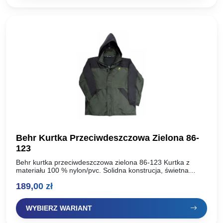
44,00 zł.
26,40 zł.
Behr Kurtka Przeciwdeszczowa Zielona 86-
123
Behr kurtka przeciwdeszczowa zielona 86-123 Kurtka z
materiału 100 % nylon/pvc. Solidna konstrucja, świetna
jakość. Idealnie wykonana pod deszczowe pogody. Kurtka
189,00
zł
pozwala nam zrobić wszystko…
WYBIERZ WARIANT