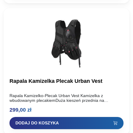
Rapala Kamizelka Plecak Urban Vest
Rapala Kamizelko-Plecak Urban Vest Kamizelka z
wbudowanym plecakiemDuża kieszeń przednia na
przynętyKieszeń na cążki Kieszeń z klapą na telefonWiele
299,00
zł
kieszeni i punktów mocowaniaMocowania na wędki…
DODAJ DO KOSZYKA