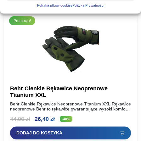
Polityka plików cookies
Polityka Prywatności
Promocja!
Behr Cienkie Rękawice Neoprenowe
Titanium XXL
Behr Cienkie Rękawice Neoprenowe Titanium XXL Rękawice
neoprenowe Behr to rękawice gwarantujące wysoki komfort
użytkowania w skrajnych warunkach termicznych. Są
Pierwotna
Aktualna
44,00
zł
26,40
zł
dopasowane, a specjalna powłoka, którą wyściełane…
-40%
cena
cena
DODAJ DO KOSZYKA
wynosiła:
wynosi: