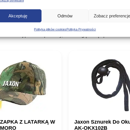
ządzaj serwisami
Akceptuję
Odmów
Zobacz preferencj
Podobne produkty
Polityka plików cookies
Polityka Prywatności
Poznaj podobne produkty, które mogą Ci się spodobać
ZAPKA Z LATARKĄ W
Jaxon Sznurek Do Ok
 MORO
AK-OKX102B