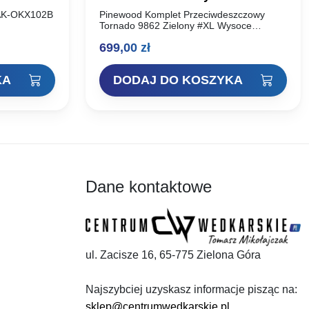
9862 Zielony #XL
 AK-OKX102B
Pinewood Komplet Przeciwdeszczowy
Tornado 9862 Zielony #XL Wysoce
funkcjonalny komplet przeciwdeszczowy
699,00
zł
pinewood. Będziesz w nim suchy nawet w
najbardziej niesprzyjających warunkach
atmosferycznych. Komplet jest wysoce…
KA
DODAJ DO KOSZYKA
Dane kontaktowe
ul. Zacisze 16, 65-775 Zielona Góra
Najszybciej uzyskasz informacje pisząc na:
sklep@centrumwedkarskie.pl