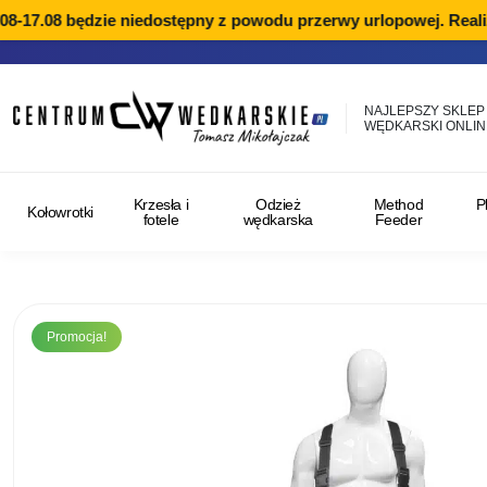
8-17.08 będzie niedostępny z powodu przerwy urlopowej. Realiz
NAJLEPSZY SKLEP
WĘDKARSKI ONLIN
Krzesła i
Odzież
Method
P
Kołowrotki
fotele
wędkarska
Feeder
Promocja!