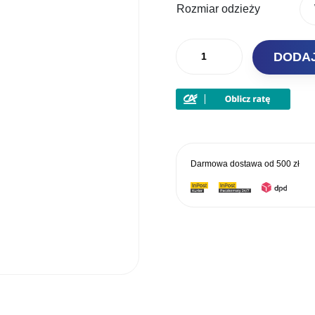
wynosi
Rozmiar odzieży
299,00 
ilość
DODA
Jaxon
Spodnie
Zimowe
Ocieplane
UJ-
FXZ
Darmowa dostawa od
500 zł