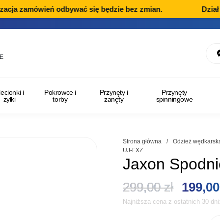
acja zamówień odbywać się będzie bez zmian.
Dział R
E
lecionki i
Pokrowce i
Przynęty i
Przynęty
żyłki
torby
zanęty
spinningowe
Strona główna
/
Odzież wędkarsk
UJ-FXZ
Jaxon Spodni
Pierwo
299,00
zł
199,0
Najniższa cena z ostatnich 30 dn
cena