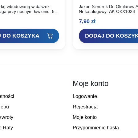
arkę wbudowaną w daszek.
Jaxon Sznurek Do Okularów
ga przy nocnym łowieniu. 5
Nr katalogowy: AK-OKX102B
rie litowe cr2032. Czapka
7,90
zł
 Nr. Kat – uj-czx01b
 DO KOSZYKA
DODAJ DO KOSZY
Moje konto
atności
Logowanie
lepu
Rejestracja
zwroty
Moje konto
e Raty
Przypomnienie hasła