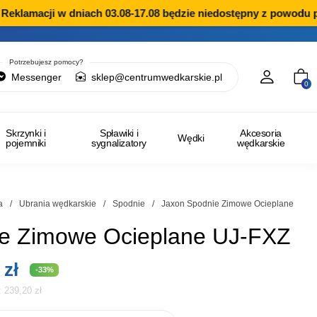
eklamacji w dniach 03.08-17.08 będzie niedostępny z powodu pr
Potrzebujesz pomocy?
Messenger
sklep@centrumwedkarskie.pl
0
Skrzynki i
Spławiki i
Akcesoria
Wędki
pojemniki
sygnalizatory
wędkarskie
a
/
Ubrania wędkarskie
/
Spodnie
/
Jaxon Spodnie Zimowe Ocieplane
e Zimowe Ocieplane UJ-FXZ
tna
Aktualna
0
zł
-33%
i:
239,20
zł
cena