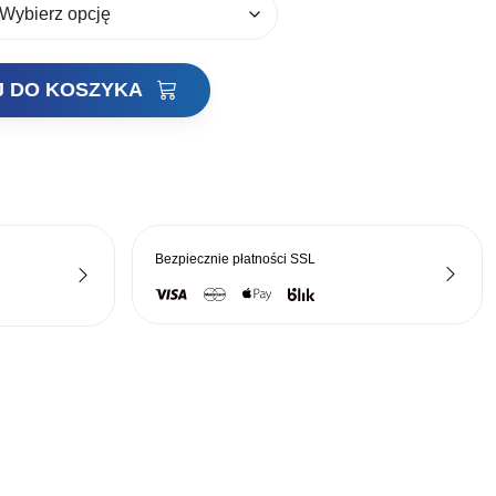
ła:
wynosi:
zł.
199,00 zł.
J DO KOSZYKA
Bezpiecznie płatności
SSL