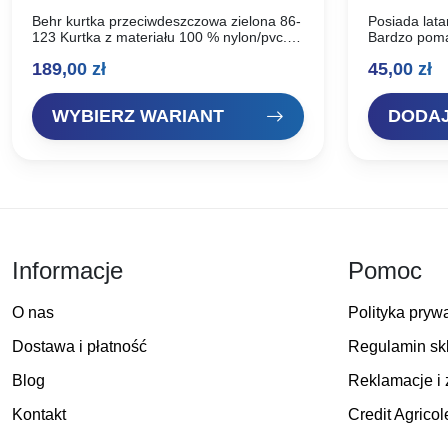
Behr kurtka przeciwdeszczowa zielona 86-
Posiada lat
123 Kurtka z materiału 100 % nylon/pvc.
Bardzo poma
Solidna konstrucja, świetna jakość.
diod, 2 bate
189,00
zł
45,00
zł
Idealnie wykonana pod deszczowe
koloru moro.
pogody. Kurtka pozwala nam zrobić
wszystko…
WYBIERZ WARIANT
DODAJ
Informacje
Pomoc
O nas
Polityka pryw
Dostawa i płatność
Regulamin sk
Blog
Reklamacje i 
Kontakt
Credit Agricol