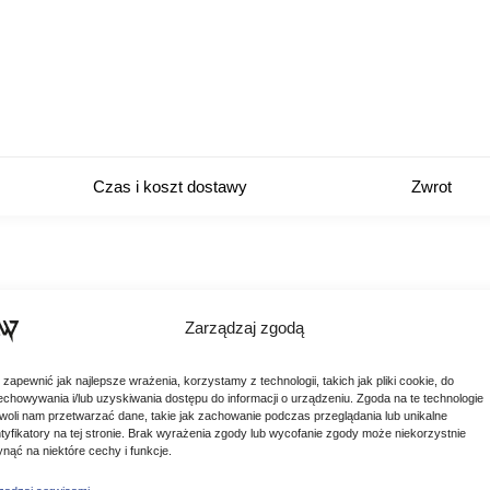
Czas i koszt dostawy
Zwrot
plane spodnie na szelkach.
Zarządzaj zgodą
oraz regulowane szelki gwarantują długie i wygodne użytkowani
 zapewnić jak najlepsze wrażenia, korzystamy z technologii, takich jak pliki cookie, do
echowywania i/lub uzyskiwania dostępu do informacji o urządzeniu. Zgoda na te technologie
woli nam przetwarzać dane, takie jak zachowanie podczas przeglądania lub unikalne
ntyfikatory na tej stronie. Brak wyrażenia zgody lub wycofanie zgody może niekorzystnie
ynąć na niektóre cechy i funkcje.