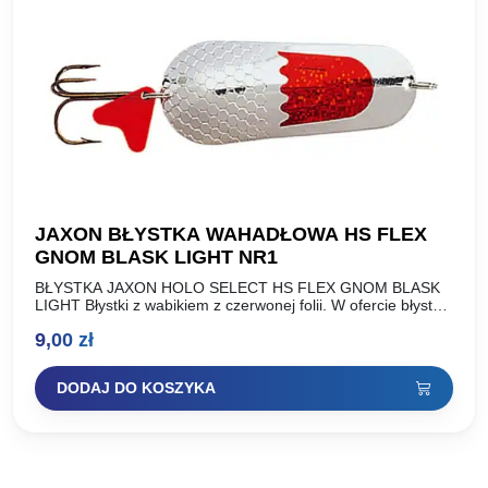
JAXON BŁYSTKA WAHADŁOWA HS FLEX
GNOM BLASK LIGHT NR1
BŁYSTKA JAXON HOLO SELECT HS FLEX GNOM BLASK
LIGHT Błystki z wabikiem z czerwonej folii. W ofercie błystki
o standardowej wadze oraz lżejsza wersja wykonana…
9,00
zł
DODAJ DO KOSZYKA