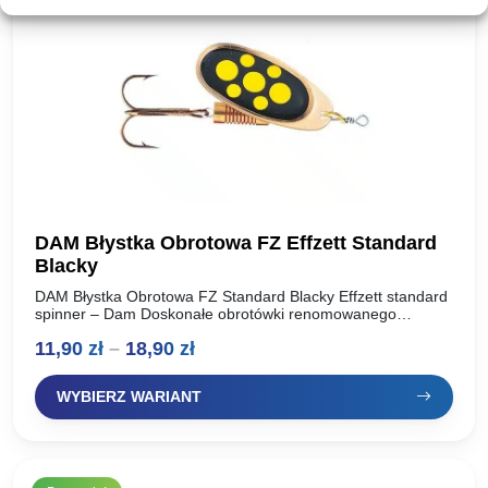
DAM Błystka Obrotowa FZ Effzett Standard
Blacky
DAM Błystka Obrotowa FZ Standard Blacky Effzett standard
spinner – Dam Doskonałe obrotówki renomowanego
producenta, oferta dla wymagających wędkarzy. Idealnie
Zakres
11,90
zł
–
18,90
zł
pracują w wodzie, skuteczne na…
cen:
WYBIERZ WARIANT
od
11,90 zł
do