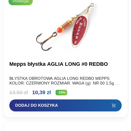
Promocja!
18,90 zł
Mepps błystka AGLIA LONG #0 REDBO
BŁYSTKA OBROTOWA AGLIA LONG REDBO MEPPS
KOLOR: CZERWONY ROZMIAR: WAGA (g): NR 00 1,5g NR
0 2,5g NR 1 4,5g NR 1+ 6g NR 2…
Pierwotna
Aktualna
13,50
zł
10,39
zł
-23%
cena
cena
DODAJ DO KOSZYKA
wynosiła:
wynosi:
13,50 zł.
10,39 zł.