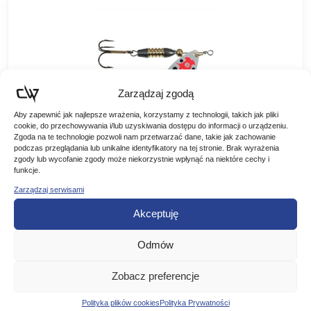
Zarządzaj zgodą
Aby zapewnić jak najlepsze wrażenia, korzystamy z technologii, takich jak pliki
cookie, do przechowywania i/lub uzyskiwania dostępu do informacji o urządzeniu.
Zgoda na te technologie pozwoli nam przetwarzać dane, takie jak zachowanie
podczas przeglądania lub unikalne identyfikatory na tej stronie. Brak wyrażenia
Jaxon błystka obrotowa Holo Select Wolf
zgody lub wycofanie zgody może niekorzystnie wpłynąć na niektóre cechy i
Nr2 Czerwony
funkcje.
Zarządzaj serwisami
Jaxon błystka obrotowa Holo Select Wolf Nr2 Czerwony
Błystki obrotowe. Idealne wyważenie, natychmiastowa praca
Akceptuję
skrzydełka. Dodatkowo dociążony korpus. Elegancki,
11,90
zł
klasyczny design.Obszerna kolekcja doskonale wyważonych
błystek…
Odmów
DODAJ DO KOSZYKA
Zobacz preferencje
Polityka plików cookies
Polityka Prywatności