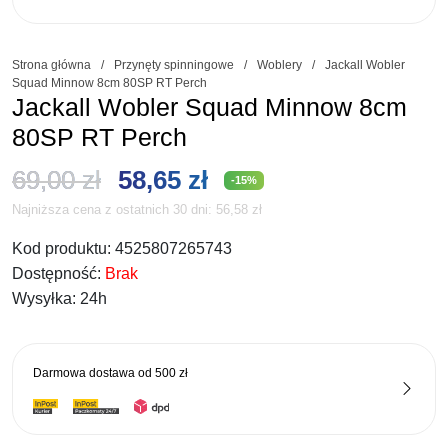
Strona główna
/
Przynęty spinningowe
/
Woblery
/
Jackall Wobler
Squad Minnow 8cm 80SP RT Perch
Jackall Wobler Squad Minnow 8cm
80SP RT Perch
Pierwotna
Aktualna
69,00
zł
58,65
zł
-15%
Najniższa cena z ostatnich 30 dni:
56,58
zł
cena
cena
Kod produktu:
4525807265743
wynosiła:
wynosi:
Dostępność:
Brak
69,00 zł.
58,65 zł.
Wysyłka:
24h
Darmowa dostawa od
500 zł