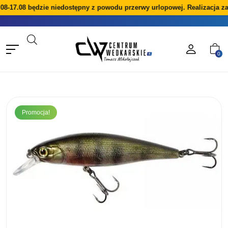
08-17.08 będzie niedostępny z powodu przerwy urlopowej. Realizacja z
0
Promocja!