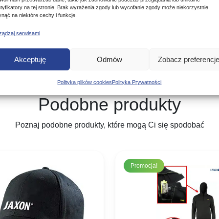
ntyfikatory na tej stronie. Brak wyrażenia zgody lub wycofanie zgody może niekorzystnie
ynąć na niektóre cechy i funkcje.
ządzaj serwisami
Akceptuję
Odmów
Zobacz preferencj
Polityka plików cookies
Polityka Prywatności
Podobne produkty
Poznaj podobne produkty, które mogą Ci się spodobać
Promocja!