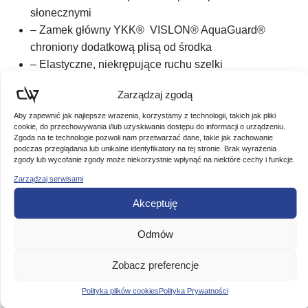
słonecznymi
– Zamek główny YKK® VISLON® AquaGuard®
chroniony dodatkową plisą od środka
– Elastyczne, niekrępujące ruchu szelki
– Wysoki stan
Zarządzaj zgodą
– Dodatkowo regulacja obwodu w biodrach
z elastycznej gumy oraz szlufki na pasek
Aby zapewnić jak najlepsze wrażenia, korzystamy z technologii, takich jak pliki
cookie, do przechowywania i/lub uzyskiwania dostępu do informacji o urządzeniu.
– Wzmocnienie z wodoszczelnej i wytrzymałej tkaniny
Zgoda na te technologie pozwoli nam przetwarzać dane, takie jak zachowanie
podczas przeglądania lub unikalne identyfikatory na tej stronie. Brak wyrażenia
na pośladkach oraz przy nogawkach w miejscach
zgody lub wycofanie zgody może niekorzystnie wpłynąć na niektóre cechy i funkcje.
najbardziej narażonych na uszkodzenia
Zarządzaj serwisami
– Rozpinana i regulowana nogawka na wodoodporny
zamek YKK® VISLON®, ułatwiająca zakładanie
Akceptuję
większego obuwia.
Odmów
– 5 pojemnych kieszeni zapinanych na rzepy
oraz zapinane na wodoodporne zamki YKK®
Zobacz preferencje
VISLON® z dodatkowymi drenażami wody
– Plastikowe zaczepy po obydwu stronach na różnego
Polityka plików cookies
Polityka Prywatności
typu akcesoria. W tym: zrywki do silników w łodzi,