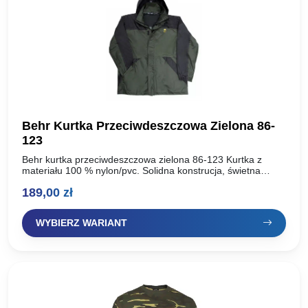
Behr Kurtka Przeciwdeszczowa Zielona 86-
123
Behr kurtka przeciwdeszczowa zielona 86-123 Kurtka z
materiału 100 % nylon/pvc. Solidna konstrucja, świetna
jakość. Idealnie wykonana pod deszczowe pogody. Kurtka
189,00
zł
pozwala nam zrobić wszystko…
WYBIERZ WARIANT