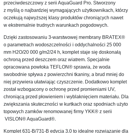
przeciwdeszczowy z serii AquaGuard Pro. Stworzony
z myślą o najbardziej wymagających użytkownikach, którzy
oczekują najwyższej klasy produktów chroniących nawet
w ekstremalnie trudnych warunkach pogodowych.
Dzięki zastosowaniu 3-warstwowej membrany BRATEX®
o parametrach wodoszczelności i oddychalności 25 000
mm H2O/20 000 g/m2/24 h, komplet staje się doskonałą
ochroną przed deszczem oraz wiatrem. Specjalnie
opracowana powłoka TEFLON® sprawia, że woda
swobodnie spływa z powierzchni tkaniny, a brud mniej do
niej przywiera ułatwiając czyszczenie. Dodatkowo komplet
został wzbogacony o ochronę przed promieniami UV,
chroniącą przed płowieniem i wyblaknięciem materiału. Dla
zwiększania skuteczności w kurtkach oraz spodniach użyto
topowych zamków renomowanej firmy YKK® z serii
VISLON® AquaGuard®.
Komplet 631-B/731-B edycja 3.0 to idealne rozwiązanie dla