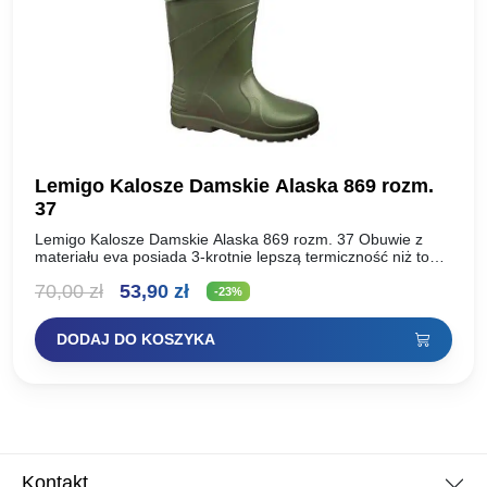
Lemigo Kalosze Damskie Alaska 869 rozm.
37
Lemigo Kalosze Damskie Alaska 869 rozm. 37 Obuwie z
materiału eva posiada 3-krotnie lepszą termiczność niż to
wykonane z gumy lub pvc. Buty wykonane z…
Pierwotna
Aktualna
70,00
zł
53,90
zł
-23%
cena
cena
DODAJ DO KOSZYKA
wynosiła:
wynosi:
70,00 zł.
53,90 zł.
Kontakt