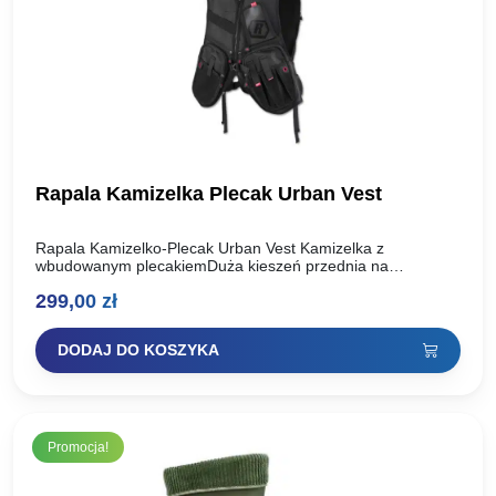
Rapala Kamizelka Plecak Urban Vest
Rapala Kamizelko-Plecak Urban Vest Kamizelka z
wbudowanym plecakiemDuża kieszeń przednia na
przynętyKieszeń na cążki Kieszeń z klapą na telefonWiele
299,00
zł
kieszeni i punktów mocowaniaMocowania na wędki…
DODAJ DO KOSZYKA
Promocja!