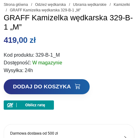
Strona główna
/
Odzież wędkarska
/
Ubrania wędkarskie
/
Kamizelki
/
GRAFF Kamizelka wędkarska 329-B-1 „M”
GRAFF Kamizelka wędkarska 329-B-
1 „M”
419,00
zł
Kod produktu:
329-B-1_M
Dostępność:
W magazynie
Wysyłka:
24h
ilość
DODAJ DO KOSZYKA
GRAFF
Kamizelka
wędkarska
329-
B-
1
Darmowa dostawa od
500 zł
"M"