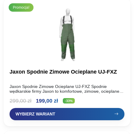
Promocja!
Jaxon Spodnie Zimowe Ocieplane UJ-FXZ
Jaxon Spodnie Zimowe Ocieplane UJ-FXZ Spodnie
wędkarskie firmy Jaxon to komfortowe, zimowe, ocieplane
spodnie na szelkach. Warstwa ocieplająca i wzmocnienia na
Pierwotna
Aktualna
299,00
zł
199,00
zł
kolanach i siedzeniu oraz…
-33%
cena
cena
WYBIERZ WARIANT
wynosiła:
wynosi:
299,00 zł.
199,00 zł.