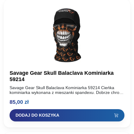
Savage Gear Skull Balaclava Kominiarka
59214
Savage Gear Skull Balaclava Kominiarka 59214 Cieńka
kominiarka wykonana z mieszanki spandexu. Dobrze chroni
przed zimnem głowę oraz szyję. Kominiarka znajdzie
85,00
zł
najróżniejsze zastosowanie we wszelkich…
DODAJ DO KOSZYKA