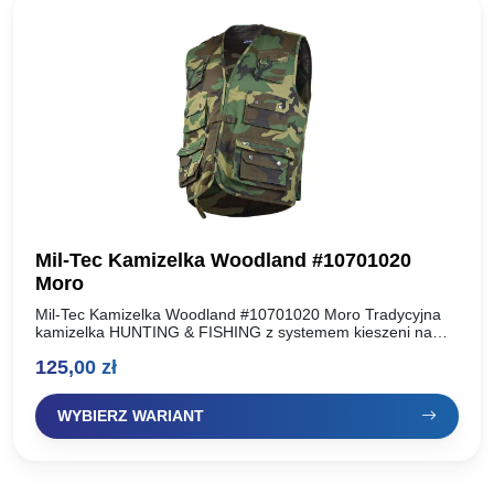
Mil-Tec Kamizelka Woodland #10701020
Moro
Mil-Tec Kamizelka Woodland #10701020 Moro Tradycyjna
kamizelka HUNTING & FISHING z systemem kieszeni na
różnego rodzaju akcesoria. Wykonana z mieszanki dwóch
125,00
zł
tkanin — poliestru o…
WYBIERZ WARIANT