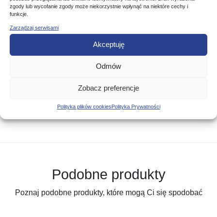
TKANINA ZASADNICZA – 100% POLIAMID
zgody lub wycofanie zgody może niekorzystnie wpłynąć na niektóre cechy i
TKANINA 4D – POLIAMID-90% ELASTAN 10%
funkcje.
Zasady użytkowania:
Zarządzaj serwisami
Pranie nie przekraczające 30 C
Akceptuję
Nie wybielać! Nie czyścić chemicznie!
Nie wirować!
Odmów
Nie suszyć mechanicznie!
Nie prasować!
Zobacz preferencje
Kod Produktu: 329-B-1_M
Polityka plików cookies
Polityka Prywatności
Podobne produkty
Poznaj podobne produkty, które mogą Ci się spodobać