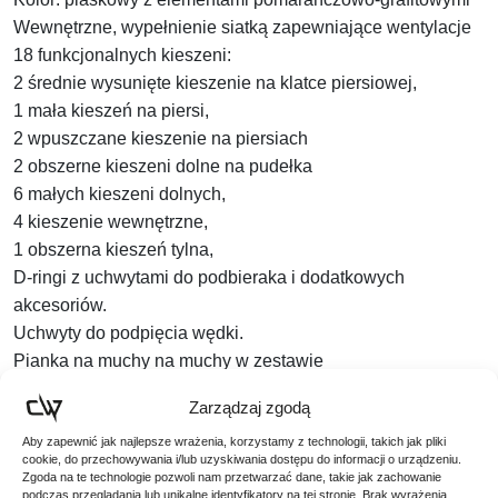
Wewnętrzne, wypełnienie siatką zapewniające wentylacje
18 funkcjonalnych kieszeni:
2 średnie wysunięte kieszenie na klatce piersiowej,
1 mała kieszeń na piersi,
2 wpuszczane kieszenie na piersiach
2 obszerne kieszeni dolne na pudełka
6 małych kieszeni dolnych,
4 kieszenie wewnętrzne,
1 obszerna kieszeń tylna,
D-ringi z uchwytami do podbieraka i dodatkowych
akcesoriów.
Uchwyty do podpięcia wędki.
Pianka na muchy na muchy w zestawie
Specjalne otwory przy obojczykach na różnego rodzaju
Zarządzaj zgodą
akcesoria
Aby zapewnić jak najlepsze wrażenia, korzystamy z technologii, takich jak pliki
Zapięcie na zamek
cookie, do przechowywania i/lub uzyskiwania dostępu do informacji o urządzeniu.
Skład materiałowy:
Zgoda na te technologie pozwoli nam przetwarzać dane, takie jak zachowanie
podczas przeglądania lub unikalne identyfikatory na tej stronie. Brak wyrażenia