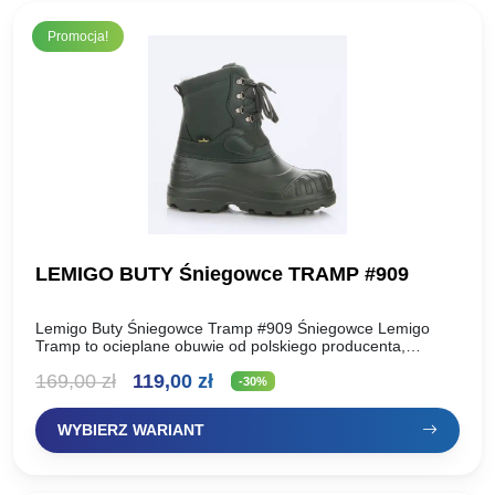
Promocja!
LEMIGO BUTY Śniegowce TRAMP #909
Lemigo Buty Śniegowce Tramp #909 Śniegowce Lemigo
Tramp to ocieplane obuwie od polskiego producenta,
stworzone z myślą o komforcie i ochronie w trudnych,
Pierwotna
Aktualna
169,00
zł
119,00
zł
zimowych warunkach….
-30%
cena
cena
WYBIERZ WARIANT
wynosiła:
wynosi:
169,00 zł.
119,00 zł.