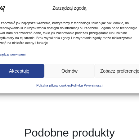
tępujące maty japońskiej firmy Toray:
Zarządzaj zgodą
wego materiału T1100G;
refach wymagających redukcji wagi jak i dla dostosowania akcji
 zapewnić jak najlepsze wrażenia, korzystamy z technologii, takich jak pliki cookie, do
echowywania i/lub uzyskiwania dostępu do informacji o urządzeniu. Zgoda na te technologie
woli nam przetwarzać dane, takie jak zachowanie podczas przeglądania lub unikalne
ntyfikatory na tej stronie. Brak wyrażenia zgody lub wycofanie zgody może niekorzystnie
ynąć na niektóre cechy i funkcje.
ządzaj serwisami
Akceptuję
Odmów
Zobacz preferencj
Polityka plików cookies
Polityka Prywatności
Podobne produkty