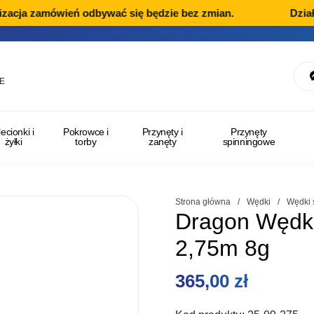
acja zamówień odbywać się będzie bez zmian.
Dział R
E
lecionki i
Pokrowce i
Przynęty i
Przynęty
żyłki
torby
zanęty
spinningowe
Strona główna
/
Wędki
/
Wędki 
Dragon Wędka
2,75m 8g
365,00
zł