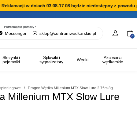
eklamacji w dniach 03.08-17.08 będzie niedostępny z powodu pr
Potrzebujesz pomocy?
Messenger
sklep@centrumwedkarskie.pl
0
Skrzynki i
Spławiki i
Akcesoria
Wędki
pojemniki
sygnalizatory
wędkarskie
spinningowe
/
Dragon Wędka Millenium MTX Slow Lure 2,75m 8g
 Millenium MTX Slow Lure