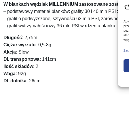
W blankach wędzisk MILLENNIUM zastosowane zostały nas
– podstawowy materiał blanków: grafity 30 i 40 mln PSI z no
– grafit o podwyższonej sztywności 62 mln PSI, zarówno w st
Aby
– grafit wytrzymałościowy 36 mln PSI w rdzeniu blanku.
prz
poz
ide
Długość:
2,75m
wpł
Ciężar wyrzutu:
0,5-8g
Zar
Akcja:
Slow
Dł. transportowa:
141cm
Ilość składów:
2
Waga:
92g
Dł. dolnika:
26cm