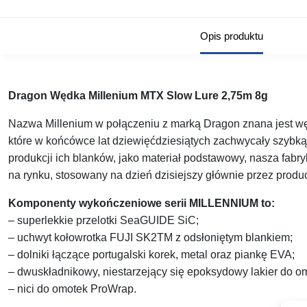
Opis produktu
Dragon Wędka Millenium MTX Slow Lure 2,75m 8g
Nazwa Millenium w połączeniu z marką Dragon znana jest wę
które w końcówce lat dziewięćdziesiątych zachwycały szybką 
produkcji ich blanków, jako materiał podstawowy, nasza fabr
na rynku, stosowany na dzień dzisiejszy głównie przez produ
Komponenty wykończeniowe serii MILLENNIUM to:
– superlekkie przelotki SeaGUIDE SiC;
– uchwyt kołowrotka FUJI SK2TM z odsłoniętym blankiem;
– dolniki łączące portugalski korek, metal oraz piankę EVA;
– dwuskładnikowy, niestarzejący się epoksydowy lakier do om
– nici do omotek ProWrap.