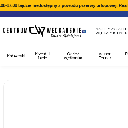
8-17.08 będzie niedostępny z powodu przerwy urlopowej. Realiz
NAJLEPSZY SKLEP
WĘDKARSKI ONLIN
Krzesła i
Odzież
Method
P
Kołowrotki
fotele
wędkarska
Feeder