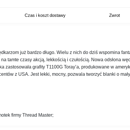
Czas i koszt dostawy
Zwrot
dkarzom już bardzo długo. Wielu z nich do dziś wspomina fan
na tamte czasy akcją, lekkością i czułością. Nowa odsłona wędz
yka zastosowała grafity T1100G Toray’a, produkowane w amerykań
centów z USA. Jest lekki, mocny, pozwala tworzyć blanki o mał
otek firmy Thread Master;