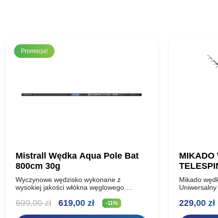
Promocja!
Mistrall Wędka Aqua Pole Bat
MIKADO
800cm 30g
TELESPIN
Wyczynowe wędzisko wykonane z
Mikado wędk
wysokiej jakości włókna węglowego.
Uniwersalny
Niesamowicie lekka i szybka, doskonale
wytworzony
Pierwotna
Aktualna
699,00
zł
619,00
zł
229,00
zł
wyważona. Wszystkie te cechy czynią to
włókna węglo
-11%
wędzisko niebywale wygodnym podczas
charakteryzu
cena
cena