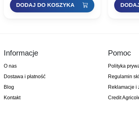
łowienia bez…
długością t
DODAJ DO KOSZYKA
DODAJ
wynosiła:
wynosi:
699,00 zł.
619,00 zł.
Informacje
Pomoc
O nas
Polityka pryw
Dostawa i płatność
Regulamin sk
Blog
Reklamacje i 
Kontakt
Credit Agricol