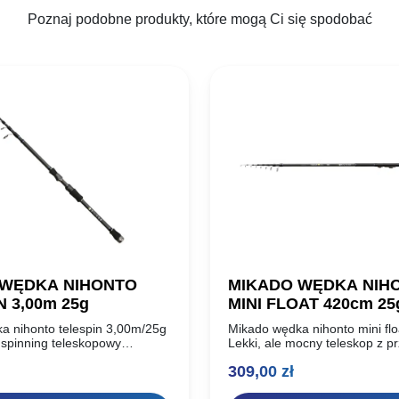
Poznaj podobne produkty, które mogą Ci się spodobać
 WĘDKA NIHONTO
MIKADO WĘDKA NIH
 3,00m 25g
MINI FLOAT 420cm 25
a nihonto telespin 3,00m/25g
Mikado wędka nihonto mini fl
 spinning teleskopowy
Lekki, ale mocny teleskop z p
 z wysoko modułowanego
wyprodukowany z włókna węg
309,00
zł
wego. Lekki i szybki,
Dzięki zastosowaniu blanków 
je się szczytową akcją i krótką
zbieżności charakteryzuje się