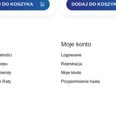
ransportową…
specyficzną,mięsistą…
 DO KOSZYKA
DODAJ DO KOSZY
Moje konto
atności
Logowanie
lepu
Rejestracja
zwroty
Moje konto
e Raty
Przypomnienie hasła