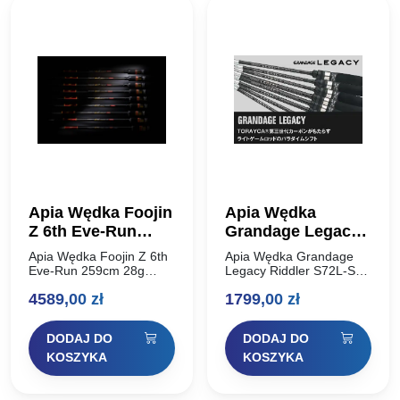
Apia Wędka Foojin
Apia Wędka
Z 6th Eve-Run
Grandage Legacy
259cm 28g
Riddler S72L-SS
Apia Wędka Foojin Z 6th
Apia Wędka Grandage
2,184m 0.3-10g
Eve-Run 259cm 28g
Legacy Riddler S72L-SS
Kiedy w 2021 roku
2,184m 0.3-10g Solid Tip
Solid Tip
4589,00
zł
1799,00
zł
wypuściliśmy Foojin’Z
Apia Grandage Legacy to
piątej generacji, byliśmy
ewolucja lekkiej wędki
pod wrażeniem ewolucji
Apia, wykonana na całej
DODAJ DO
DODAJ DO
trzeciej generacji
długości TORAYCA®
TORAYCA®️, czyli
Carbon trzeciej…
KOSZYKA
KOSZYKA
włókna…