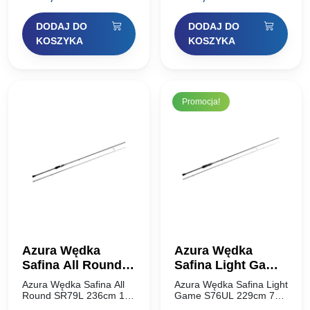
spinningistów dzięki
warunki połowowe
cena
cena
cena
cena
doskonałym
wymagają jak
DODAJ DO
DODAJ DO
parametrom…
najszerszego…
wynosiła:
wynosi:
wynosiła:
wynosi:
KOSZYKA
KOSZYKA
339,00 zł.
288,15 zł.
399,00 zł.
339,15 zł.
Promocja!
Azura Wędka
Azura Wędka
Safina All Round
Safina Light Game
SR79L 236cm 10g
S76UL 229cm 7 g
Azura Wędka Safina All
Azura Wędka Safina Light
Round SR79L 236cm 10g
Game S76UL 229cm 7g
Safina All-Round to seria
Azura Safina Light Game