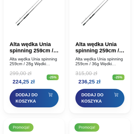
Alta wędka Unia
Alta wędka Unia
spinning 259cm /
spinning 259cm /
28g
36g
Alta wędka Unia spinning
Alta wędka Unia spinning
259cm / 28g Wędki
259cm / 36g Wędki
spinningowe ALTA UNIA
spinningowe ALTA UNIA
299,00
zł
315,00
zł
to podstawowa seria
to podstawowa seria
-25%
-25%
specjalistycznych wędzisk
specjalistycznych wędzisk
Pierwotna
Aktualna
Pierwotna
Aktualna
224,25
zł
236,25
zł
spinningowych nowej
spinningowych nowej
generacji. Alta Unia
generacji. Alta Unia
cena
cena
cena
cena
prezentuje się surowo,
prezentuje się surowo,
DODAJ DO
DODAJ DO
minimalistycznie…
minimalistycznie…
wynosiła:
wynosi:
wynosiła:
wynosi:
KOSZYKA
KOSZYKA
299,00 zł.
224,25 zł.
315,00 zł.
236,25 zł.
Promocja!
Promocja!