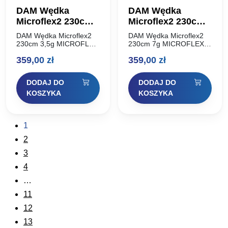
DAM Wędka
DAM Wędka
Microflex2 230cm
Microflex2 230cm
3,5g
7g
DAM Wędka Microflex2
DAM Wędka Microflex2
230cm 3,5g MICROFLEX
230cm 7g MICROFLEX
to perełka w ofercie DAM
to perełka w ofercie DAM
359,00
zł
359,00
zł
– wędka superlekka, z
– wędka superlekka, z
cienkim, czułym blankiem
cienkim, czułym blankiem
przeznaczona do technik
przeznaczona do technik
DODAJ DO
DODAJ DO
light i ultralight.
light i ultralight.
Zachowuje…
Zachowuje…
KOSZYKA
KOSZYKA
1
2
3
4
…
11
12
13