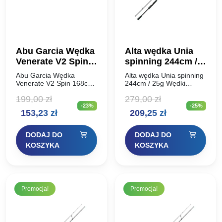
Abu Garcia Wędka
Alta wędka Unia
Venerate V2 Spin
spinning 244cm /
168cm 10g
25g
Abu Garcia Wędka
Alta wędka Unia spinning
Venerate V2 Spin 168cm
244cm / 25g Wędki
10g Wędki Venerate V2
spinningowe ALTA UNIA
199,00
zł
279,00
zł
firmy Abu Garcia są to
to podstawowa seria
-23%
-25%
wędki idealne do
specjalistycznych wędzisk
Pierwotna
Aktualna
Pierwotna
Aktualna
153,23
zł
209,25
zł
wszechstronnego
spinningowych nowej
spinningu, sprawdzą się
generacji. Alta Unia
cena
cena
cena
cena
zarówno przy…
prezentuje się surowo,
DODAJ DO
DODAJ DO
minimalistycznie…
wynosiła:
wynosi:
wynosiła:
wynosi:
KOSZYKA
KOSZYKA
199,00 zł.
153,23 zł.
279,00 zł.
209,25 zł.
Promocja!
Promocja!