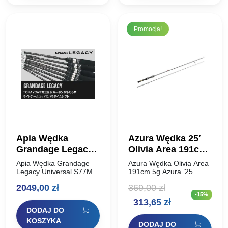
Promocja!
Apia Wędka
Azura Wędka 25′
Grandage Legacy
Olivia Area 191cm
Universal S77MT
5g
Apia Wędka Grandage
Azura Wędka Olivia Area
2,311m 2-12g
Legacy Universal S77MT
191cm 5g Azura ’25
2,311m 2-12g Apia
Olivia Area – długo
2049,00
zł
369,00
zł
Grandage Legacy to
oczekiwana nowość
-15%
ewolucja lekkiej wędki
sezonu! Odświeżona linia
Pierwotna
Aktualna
313,65
zł
Apia, wykonana na całej
spinningów Olivia składa
DODAJ DO
długości TORAYCA®
się z czterech modeli,
cena
cena
Carbon trzeciej generacji.
różniących…
KOSZYKA
DODAJ DO