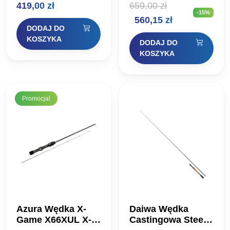
419,00
zł
659,00
zł
czterech wędek
to trzecia generacja
-15%
stworzona z myślą o
słynnej serii Safina w
Pierwotna
Aktualna
560,15
zł
wędkarzach, których
2024 roku!
DODAJ DO
warunki połowowe
Zdecydowaliśmy się
cena
cena
wymagają jak
zrezygnować z…
KOSZYKA
DODAJ DO
najszerszego…
wynosiła:
wynosi:
KOSZYKA
659,00 zł.
560,15 zł.
Promocja!
Azura Wędka X-
Daiwa Wędka
Game X66XUL X-
Castingowa Steez