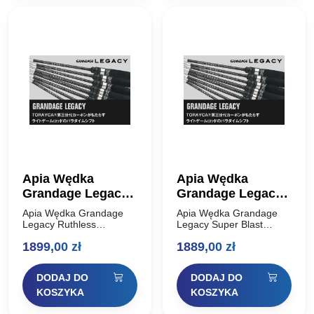
Apia Wędka
Apia Wędka
Grandage Legacy
Grandage Legacy
Ruthless S86MHT
Super Blast S83M-
Apia Wędka Grandage
Apia Wędka Grandage
2,591m 2-18g
HS 2,515m 2-15g
Legacy Ruthless
Legacy Super Blast
S86MHT 2,591m 2-18g
S83M-HS 2,515m 2-15g
Solid Tip
1899,00
zł
1889,00
zł
Apia Grandage Legacy to
Solid Tip Apia Grandage
ewolucja lekkiej wędki
Legacy to ewolucja lekkiej
Apia, wykonana na całej
wędki Apia, wykonana na
DODAJ DO
DODAJ DO
długości TORAYCA®
całej długości
Carbon trzeciej generacji.
TORAYCA® Carbon…
KOSZYKA
KOSZYKA
Nie…