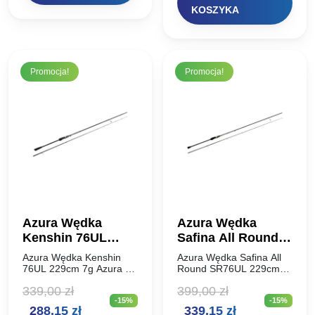
Nie…
wynosiła:
wynosi:
KOSZYKA
369,00 zł.
313,65 zł.
Promocja!
Promocja!
Azura Wędka
Azura Wędka
Kenshin 76UL
Safina All Round
229cm 7g
SR76UL 229cm 6g
Azura Wędka Kenshin
Azura Wędka Safina All
76UL 229cm 7g Azura 25
Round SR76UL 229cm
Kenshin to czwarta
6g Safina All-Round to
339,00
zł
399,00
zł
generacja serii wędzisk
seria czterech modeli,
-15%
-15%
Kenshin, które zyskały tak
stworzona z myślą o
Pierwotna
Aktualna
Pierwotna
Aktualna
288,15
zł
339,15
zł
dużą popularność wśród
wędkarzach, których