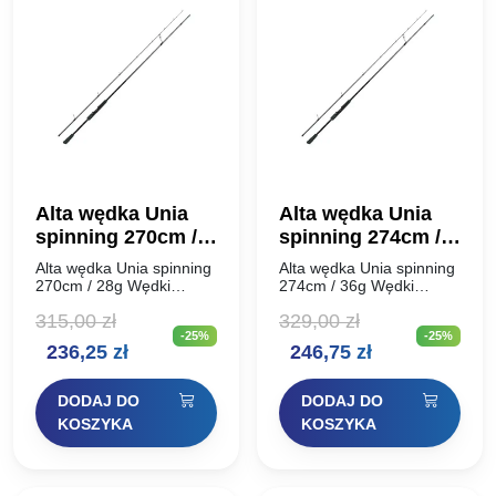
Alta wędka Unia
Alta wędka Unia
spinning 270cm /
spinning 274cm /
28g
36g
Alta wędka Unia spinning
Alta wędka Unia spinning
270cm / 28g Wędki
274cm / 36g Wędki
spinningowe ALTA UNIA
spinningowe ALTA UNIA
315,00
zł
329,00
zł
to podstawowa seria
to podstawowa seria
-25%
-25%
specjalistycznych wędzisk
specjalistycznych wędzisk
Pierwotna
Aktualna
Pierwotna
Aktualna
236,25
zł
246,75
zł
spinningowych nowej
spinningowych nowej
generacji. Alta Unia
generacji. Alta Unia
cena
cena
cena
cena
prezentuje się surowo,
prezentuje się surowo,
DODAJ DO
DODAJ DO
minimalistycznie…
minimalistycznie…
wynosiła:
wynosi:
wynosiła:
wynosi:
KOSZYKA
KOSZYKA
315,00 zł.
236,25 zł.
329,00 zł.
246,75 zł.