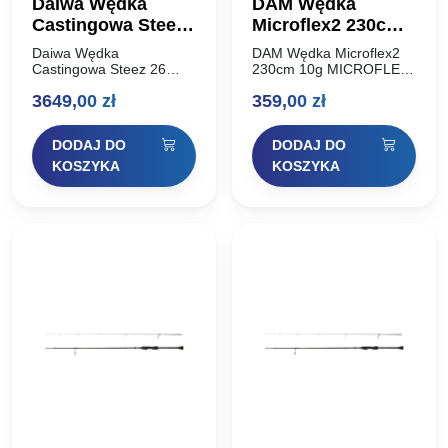
Daiwa Wędka
DAM Wędka
Castingowa Steez
Microflex2 230cm
26 C68ML+ SV BF
10g
Daiwa Wędka
DAM Wędka Microflex2
SkyRay Powertune
Castingowa Steez 26
230cm 10g MICROFLEX
C68ML+ SV BF SkyRay
to perełka w ofercie DAM
203cm 18g
3649,00
zł
359,00
zł
Powertune 203cm 18g
– wędka superlekka, z
Wędka Daiwa 26 Steez
cienkim, czułym blankiem
C68ML+ -SV/BF Skyray
przeznaczona do technik
DODAJ DO
DODAJ DO
68 Power Tune to
light i ultralight.
absolutny szczyt…
Zachowuje…
KOSZYKA
KOSZYKA