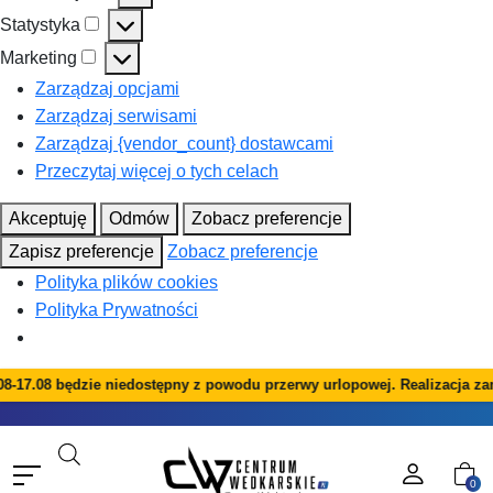
Preferencje
Statystyka
Statystyka
Marketing
Marketing
Zarządzaj opcjami
Zarządzaj serwisami
Zarządzaj {vendor_count} dostawcami
Przeczytaj więcej o tych celach
Akceptuję
Odmów
Zobacz preferencje
Zapisz preferencje
Zobacz preferencje
Polityka plików cookies
Polityka Prywatności
-17.08 będzie niedostępny z powodu przerwy urlopowej. Realizacja zam
0