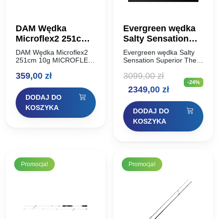
DAM Wędka
Evergreen wędka
Microflex2 251cm
Salty Sensation
10g
Superior The
DAM Wędka Microflex2
Evergreen wędka Salty
Super Twiggy
251cm 10g MICROFLEX
Sensation Superior The
to perełka w ofercie DAM
Super Twiggy 198cm / 4g
198cm / 4g
359,00
zł
3099,00
zł
– wędka superlekka, z
Ta wędka, której nazwa
-24%
cienkim, czułym blankiem
pochodzi od słowa
Pierwotna
Aktualna
2349,00
zł
przeznaczona do technik
„twiggy” oznaczającego
DODAJ DO
light i ultralight.
gałązkę, jest jak gałązka
cena
cena
Zachowuje…
podczas…
KOSZYKA
DODAJ DO
wynosiła:
wynosi:
KOSZYKA
3099,00 zł.
2349,00 zł.
Promocja!
Promocja!