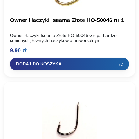
Owner Haczyki Iseama Złote HO-50046 nr 1
Owner Haczyki Iseama Złote HO-50046 Grupa bardzo
cenionych, łownych haczyków o uniwersalnym
przeznaczeniu. Większe rozmiary polecamy do łowienia
9,90
zł
karpi. Rozmiar haka: Ilość szt w paczce:…
DODAJ DO KOSZYKA