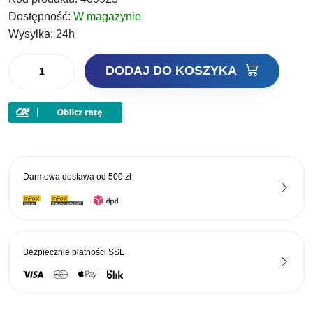
wynosiła:
wynosi:
Dostępność:
W magazynie
28,90 zł.
24,56 zł.
Wysyłka:
24h
ilość
DODAJ DO KOSZYKA
Decoy
Kotwiczki
Y-
F33S
#1
-
Darmowa dostawa od
500 zł
4szt.
Bezpiecznie płatności
SSL