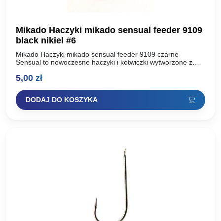
Mikado Haczyki mikado sensual feeder 9109
black nikiel #6
Mikado Haczyki mikado sensual feeder 9109 czarne
Sensual to nowoczesne haczyki i kotwiczki wytworzone z
najwyższej jakości, uszlachetnionej stali węglowej. Dzięki
5,00
zł
zastosowaniu dwóch technologii ostrzenia:…
DODAJ DO KOSZYKA