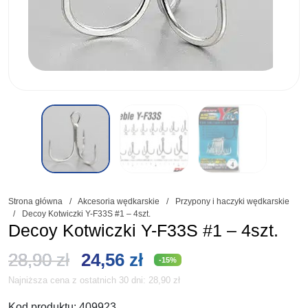
Strona główna
/
Akcesoria wędkarskie
/
Przypony i haczyki wędkarskie
/
Decoy Kotwiczki Y-F33S #1 – 4szt.
Decoy Kotwiczki Y-F33S #1 – 4szt.
Pierwotna
Aktualna
28,90
zł
24,56
zł
-15%
Najniższa cena z ostatnich 30 dni:
28,90
zł
cena
cena
Kod produktu:
409923