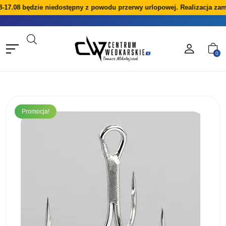
-17.08 będzie niedostępny z powodu przerwy urlopowej. Realizacja zam
0
Promocja!