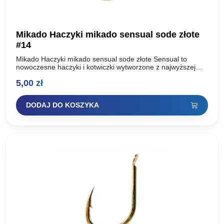
Mikado Haczyki mikado sensual sode złote
#14
Mikado Haczyki mikado sensual sode złote Sensual to
nowoczesne haczyki i kotwiczki wytworzone z najwyższej
jakości, uszlachetnionej stali węglowej. Dzięki zastosowaniu
5,00
zł
dwóch technologii ostrzenia: Mechanicznej…
DODAJ DO KOSZYKA