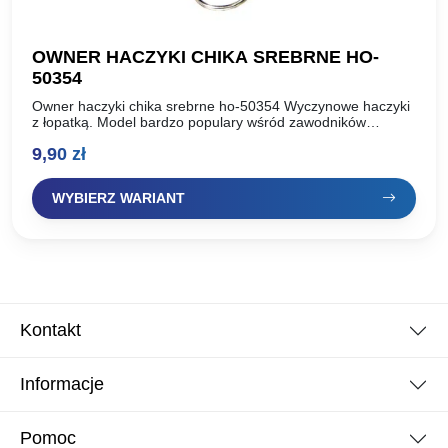
OWNER HACZYKI CHIKA SREBRNE HO-
50354
Owner haczyki chika srebrne ho-50354 Wyczynowe haczyki
z łopatką. Model bardzo populary wśród zawodników
łowiących na skrócony zestaw. Polecamy mniejsze rozmiary
9,90
zł
do zbrojenia ochotki. Opakowanie:…
WYBIERZ WARIANT
Kontakt
Informacje
Pomoc