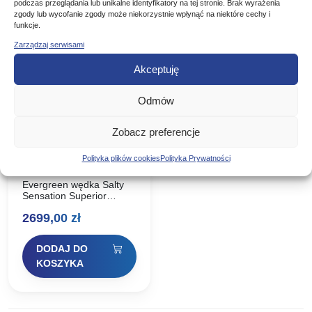
podczas przeglądania lub unikalne identyfikatory na tej stronie. Brak wyrażenia
zgody lub wycofanie zgody może niekorzystnie wpłynąć na niektóre cechy i
funkcje.
Zarządzaj serwisami
Akceptuję
Odmów
Zobacz preferencje
Evergreen wędka
Polityka plików cookies
Polityka Prywatności
Salty Sensation
Superior Twiggy
Evergreen wędka Salty
168cm / 2.5g
Sensation Superior
Twiggy Ta wędka, której
2699,00
zł
nazwa pochodzi od słowa
„twiggy” oznaczającego
gałązkę, jest jak gałązka
DODAJ DO
podczas wymachu. Jest
smukła i bardzo…
KOSZYKA