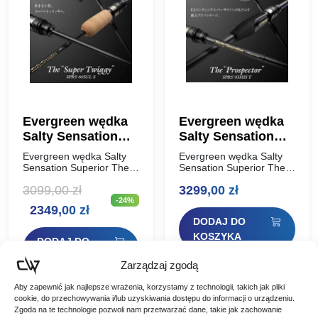
Evergreen wędka
Evergreen wędka
Salty Sensation
Salty Sensation
Superior The
Superior The
Evergreen wędka Salty
Evergreen wędka Salty
Super Twiggy
Prospector 282cm
Sensation Superior The
Sensation Superior The
Super Twiggy 198cm / 4g
Prospector 282cm / 25g
198cm / 4g
/ 25g
3099,00
zł
3299,00
zł
Ta wędka, której nazwa
Prospector to
-24%
pochodzi od słowa
wszechstronny, bardzo
Pierwotna
Aktualna
2349,00
zł
„twiggy” oznaczającego
długi model o długości
DODAJ DO
gałązkę, jest jak gałązka
9’3″, który oferuje
cena
cena
podczas…
doskonałą czułość i
KOSZYKA
DODAJ DO
precyzyjną…
wynosiła:
wynosi:
KOSZYKA
Zarządzaj zgodą
3099,00 zł.
2349,00 zł.
Aby zapewnić jak najlepsze wrażenia, korzystamy z technologii, takich jak pliki
cookie, do przechowywania i/lub uzyskiwania dostępu do informacji o urządzeniu.
Zgoda na te technologie pozwoli nam przetwarzać dane, takie jak zachowanie