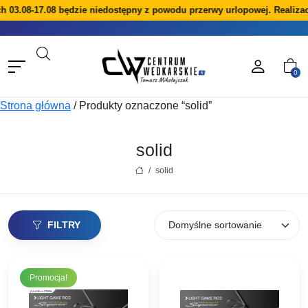
h 03.08-17.08 będzie niedostępny z powodu przerwy urlopowej. Realiza
0
Strona główna
/
Produkty oznaczone “solid”
solid
/
solid
FILTRY
Promocja!