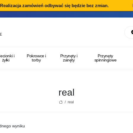
alizacja zamówień odbywać się będzie bez zmian.
Dzi
E
lecionki i
Pokrowce i
Przynęty i
Przynęty
żyłki
torby
zanęty
spinningowe
real
/
real
ednego wyniku