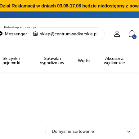
ał Reklamacji w dniach 03.08-17.08 będzie niedostępny z powod
Potrzebujesz pomocy?
Messenger
sklep@centrumwedkarskie.pl
0
Skrzynki i
Spławiki i
Akcesoria
Wędki
pojemniki
sygnalizatory
wędkarskie