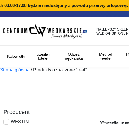
03.08-17.08 będzie niedostępny z powodu przerwy urlopowej. Re
NAJLEPSZY SKLEP
WĘDKARSKI ONLIN
Krzesła i
Odzież
Method
P
Kołowrotki
fotele
wędkarska
Feeder
Strona główna
/
Produkty oznaczone “real”
Producent
WESTIN
Wyświetlanie j