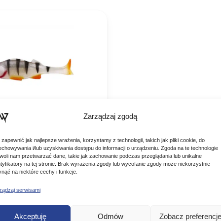
Zarządzaj zgodą
rzynęta Original Perch
 zapewnić jak najlepsze wrażenia, korzystamy z technologii, takich jak pliki cookie, do
erch
echowywania i/lub uzyskiwania dostępu do informacji o urządzeniu. Zgoda na te technologie
ształt Original Perch został
woli nam przetwarzać dane, takie jak zachowanie podczas przeglądania lub unikalne
y za pomocą zewnętrznych
ntyfikatory na tej stronie. Brak wyrażenia zgody lub wycofanie zgody może niekorzystnie
adać bardziej realistyczny
ynąć na niektóre cechy i funkcje.
ołączeniu z niewiarygodnie
ym, ręcznie malowanym
ządzaj serwisami
m, Original Perch…
 DO KOSZYKA
Akceptuję
Odmów
Zobacz preferencj