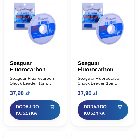
Seaguar
Seaguar
Fluorocarbon
Fluorocarbon
Shock Leader 15m
Shock Leader 15m
Seaguar Fluorocarbon
Seaguar Fluorocarbon
0,570mm
0,620mm
Shock Leader 15m
Shock Leader 15m
0,570mm Seaguar Fluoro
0,620mm Seaguar Fluoro
37,90
zł
37,90
zł
Shock Leader -
Shock Leader -
charakteryzuje wysoka
charakteryzuje wysoka
odporność na przetarcia
odporność na przetarcia
DODAJ DO
DODAJ DO
oraz na zerwanie, co
oraz na zerwanie, co
sprawia, że jest świetnym
sprawia, że jest świetnym
KOSZYKA
KOSZYKA
materiałem na…
materiałem na…