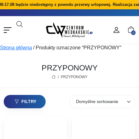
-17.08 będzie niedostępny z powodu przerwy urlopowej. Realizacja zam
0
Strona główna
/
Produkty oznaczone “PRZYPONOWY”
PRZYPONOWY
/
PRZYPONOWY
FILTRY