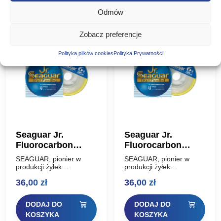
że…
Odmów
Zobacz preferencje
Polityka plików cookies
Polityka Prywatności
Seaguar Jr.
Seaguar Jr.
Fluorocarbon
Fluorocarbon
0,28mm 50m #3.0
0,33mm 45m #4.0
SEAGUAR, pionier w
SEAGUAR, pionier w
produkcji żyłek
produkcji żyłek
fluorocarbonowych, ma w
fluorocarbonowych, ma w
36,00
zł
36,00
zł
swojej ofercie nową żyłkę
swojej ofercie nową żyłkę
w 100% fluorocarbonową
w 100% fluorocarbonową
– SEAGUAR JUNIOR.
– SEAGUAR JUNIOR.
DODAJ DO
DODAJ DO
Główną cechą tej żyłki
Główną cechą tej żyłki
jest jej niski…
jest jej niski…
KOSZYKA
KOSZYKA