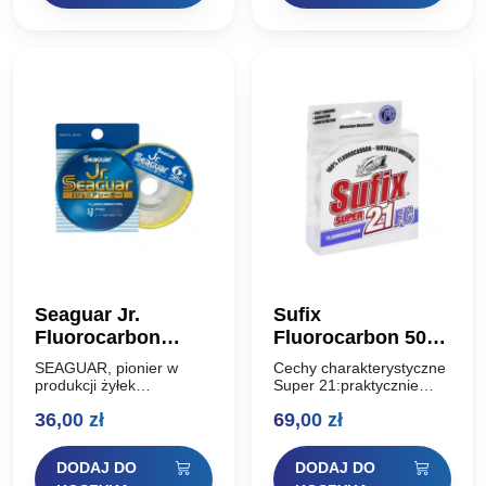
Seaguar Jr.
Sufix
Fluorocarbon
Fluorocarbon 50m
0,37mm 40m #5.0
Super 21 – 0,50mm
SEAGUAR, pionier w
Cechy charakterystyczne
produkcji żyłek
Super 21:praktycznie
fluorocarbonowych, ma w
niezauważalna w
36,00
zł
69,00
zł
swojej ofercie nową żyłkę
wodzie,tonie szybciej niż
w 100% fluorocarbonową
tradycyjny nylon,mała
– SEAGUAR JUNIOR.
rozciągliwość,niska
DODAJ DO
DODAJ DO
Główną cechą tej żyłki
pamięć kształtu,odporna