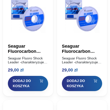
Seaguar
Seaguar
Fluorocarbon
Fluorocarbon
Shock Leader 15m
Shock Leader 15m
Seaguar Fluoro Shock
Seaguar Fluoro Shock
0,435mm
0,470mm
Leader -charakteryzuje
Leader -charakteryzuje
wysoka odporność na
wysoka odporność na
29,00
zł
29,00
zł
przetarcia oraz na
przetarcia oraz na
zerwanie, co sprawia, że
zerwanie, co sprawia, że
jest świetnym materiałem
jest świetnym materiałem
DODAJ DO
DODAJ DO
na przypony
na przypony
spinningowe. 100%
spinningowe. 100%
KOSZYKA
KOSZYKA
fluorocarbon powoduje,
fluorocarbon powoduje,
że…
że…