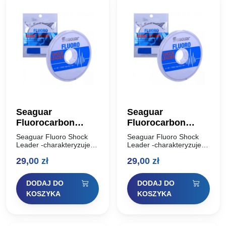
Seaguar
Seaguar
Fluorocarbon
Fluorocarbon
Shock Leader 20m
Shock Leader 20m
Seaguar Fluoro Shock
Seaguar Fluoro Shock
0,330mm
0,370mm
Leader -charakteryzuje
Leader -charakteryzuje
wysoka odporność na
wysoka odporność na
29,00
zł
29,00
zł
przetarcia oraz na
przetarcia oraz na
zerwanie, co sprawia, że
zerwanie, co sprawia, że
jest świetnym materiałem
jest świetnym materiałem
DODAJ DO
DODAJ DO
na przypony
na przypony
spinningowe. 100%
spinningowe. 100%
KOSZYKA
KOSZYKA
fluorocarbon powoduje,
fluorocarbon powoduje,
że…
że…