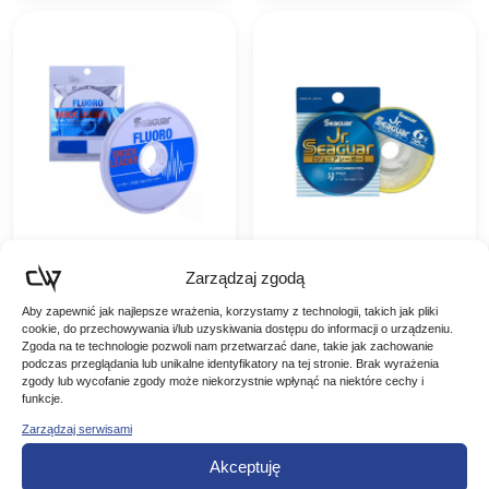
Zarządzaj zgodą
Seaguar
Seaguar Jr.
Fluorocarbon
Fluorocarbon
Aby zapewnić jak najlepsze wrażenia, korzystamy z technologii, takich jak pliki
Shock Leader 30m
0,260mm 50m
cookie, do przechowywania i/lub uzyskiwania dostępu do informacji o urządzeniu.
Seaguar Fluoro Shock
Seaguar Jr. Fluorocarbon
0,285mm
PE#2.5
Zgoda na te technologie pozwoli nam przetwarzać dane, takie jak zachowanie
Leader -charakteryzuje
0,260mm 50m PE#2.5
podczas przeglądania lub unikalne identyfikatory na tej stronie. Brak wyrażenia
wysoka odporność na
SEAGUAR, pionier w
zgody lub wycofanie zgody może niekorzystnie wpłynąć na niektóre cechy i
29,00
zł
38,00
zł
przetarcia oraz na
produkcji żyłek
funkcje.
zerwanie, co sprawia, że
fluorocarbonowych, ma w
jest świetnym materiałem
swojej ofercie nową żyłkę
Zarządzaj serwisami
DODAJ DO
DODAJ DO
na przypony
w 100% fluorocarbonową
spinningowe. 100%
– SEAGUAR JUNIOR.
KOSZYKA
KOSZYKA
Akceptuję
fluorocarbon powoduje,
Główną…