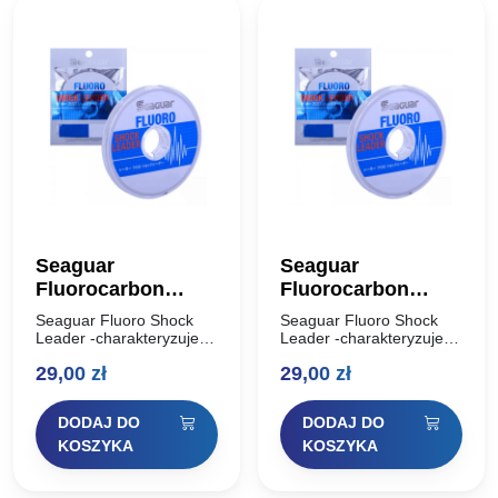
Seaguar
Seaguar
Fluorocarbon
Fluorocarbon
Shock Leader 30m
Shock Leader 30m
Seaguar Fluoro Shock
Seaguar Fluoro Shock
0,235mm
0,260mm
Leader -charakteryzuje
Leader -charakteryzuje
wysoka odporność na
wysoka odporność na
29,00
zł
29,00
zł
przetarcia oraz na
przetarcia oraz na
zerwanie, co sprawia, że
zerwanie, co sprawia, że
jest świetnym materiałem
jest świetnym materiałem
DODAJ DO
DODAJ DO
na przypony
na przypony
spinningowe. 100%
spinningowe. 100%
KOSZYKA
KOSZYKA
fluorocarbon powoduje,
fluorocarbon powoduje,
że…
że…