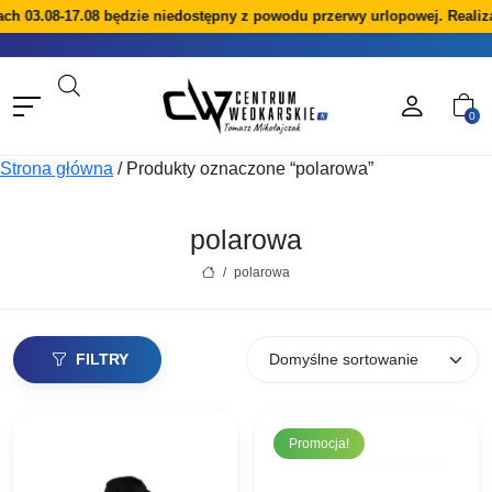
ach 03.08-17.08 będzie niedostępny z powodu przerwy urlopowej. Reali
0
Strona główna
/
Produkty oznaczone “polarowa”
polarowa
/
polarowa
FILTRY
Promocja!