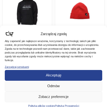
Zarządzaj zgodą
Abu Garcia Bluza z
DAM Czapka
Aby zapewnić jak najlepsze wrażenia, korzystamy z technologii, takich jak pliki
cookie, do przechowywania i/lub uzyskiwania dostępu do informacji o urządzeniu.
Kapturem Flag
Zimowa Polar Chili
Zgoda na te technologie pozwoli nam przetwarzać dane, takie jak zachowanie
Logo
Pepper Red
Abu Garcia Bluza z
DAM Czapka Zimowa
podczas przeglądania lub unikalne identyfikatory na tej stronie. Brak wyrażenia
Kapturem Flag Logo
Polar Chili Pepper Red
zgody lub wycofanie zgody może niekorzystnie wpłynąć na niektóre cechy i
Poczuj idealne połączenie
Klasycznie wyglądająca
funkcje.
259,00
zł
52,90
zł
komfortu i dumy dzięki
czapka z polarem w
Zarządzaj serwisami
-23%
naszej bluzie z kapturem
środku zapewnia wygodę
Pierwotna
Aktualna
40,73
zł
Abu Garcia z polaru. Z
i ciepło w każdej sytuacji.
WYBIERZ
Akceptuję
grafiką Abu…
– 100% bawełna–
cena
cena
Miękka…
WARIANT
DODAJ DO
wynosiła:
wynosi:
Odmów
KOSZYKA
52,90 zł.
40,73 zł.
Zobacz preferencje
Polityka plików cookies
Polityka Prywatności