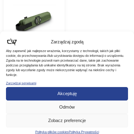
Zarządzaj zgodą
Aby zapewnić jak najlepsze wrażenia, korzystamy z technologii, takich jak pliki
cookie, do przechowywania i/lub uzyskiwania dostępu do informacji o urządzeniu.
Delphin Pływak do
Zgoda na te technologie pozwoli nam przetwarzać dane, takie jak zachowanie
podbieraka Flow
podczas przeglądania lub unikalne identyfikatory na tej stronie. Brak wyrażenia
Slim
zgody lub wycofanie zgody może niekorzystnie wpłynąć na niektóre cechy i
Delphin Pływak do
funkcje.
podbieraka Flow Slim Ten
pływak pasuje do niemal
Zarządzaj serwisami
39,00
zł
każdego standardowego
podbieraka dostępnego
Akceptuję
na rynku. Można go
DODAJ DO
zapiąć po prostu za
pomocą zamka…
Odmów
KOSZYKA
Zobacz preferencje
Polityka plików cookies
Polityka Prywatności