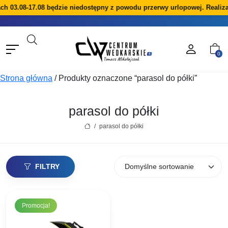
ach 03.08-17.08 będzie niedostępny z powodu przerwy urlopowej. Realiz
0
Strona główna
/
Produkty oznaczone “parasol do półki”
parasol do półki
/
parasol do półki
FILTRY
Promocja!