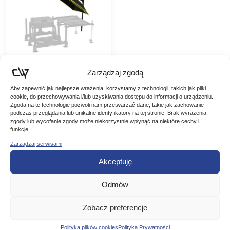
Zarządzaj zgodą
Matrix Parasol Pro
Aby zapewnić jak najlepsze wrażenia, korzystamy z technologii, takich jak pliki
cookie, do przechowywania i/lub uzyskiwania dostępu do informacji o urządzeniu.
Bait Brolly
Zgoda na te technologie pozwoli nam przetwarzać dane, takie jak zachowanie
Matrix Parasol Pro Bait
podczas przeglądania lub unikalne identyfikatory na tej stronie. Brak wyrażenia
Brolly Wyjątkowa
zgody lub wycofanie zgody może niekorzystnie wpłynąć na niektóre cechy i
konstrukcja, która do
funkcje.
459,00
zł
podparcia parasolki
Zarządzaj serwisami
-21%
wykorzystuje ramię z
Pierwotna
Aktualna
362,61
zł
wysięgnikiem. Ramię z
Akceptuję
wysięgnikiem zapewnia
cena
cena
pełną osłonę i nie stwarza
DODAJ DO
kłopotów….
wynosiła:
wynosi:
Odmów
KOSZYKA
459,00 zł.
362,61 zł.
Zobacz preferencje
Polityka plików cookies
Polityka Prywatności