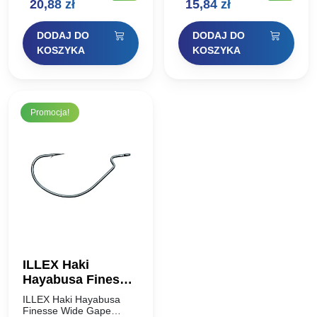
Pierwotna
Aktualna
Pierwotna
Aktualna
20,88
zł
15,84
zł
węglowy, który zapewnia
węglowy, który zapewnia
idealną równowagę
idealną równowagę
cena
cena
cena
cena
między niską wagą…
między niską wagą…
DODAJ DO
DODAJ DO
wynosiła:
wynosi:
wynosiła:
wynosi:
KOSZYKA
KOSZYKA
29,00 zł.
20,88 zł.
22,00 zł.
15,84 zł.
Promocja!
ILLEX Haki
Hayabusa Finesse
Wide Gape Texas
ILLEX Haki Hayabusa
#6
Finesse Wide Gape