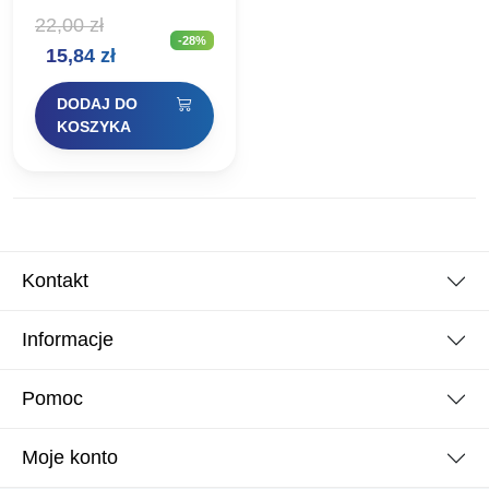
Texas #6 Ten FINESSE
22,00
zł
WIDE GAPE TEXAS to
-28%
średniej wielkości hak
Pierwotna
Aktualna
15,84
zł
węglowy, który zapewnia
idealną równowagę
cena
cena
między niską wagą…
DODAJ DO
wynosiła:
wynosi:
KOSZYKA
22,00 zł.
15,84 zł.
Kontakt
Informacje
Pomoc
Moje konto