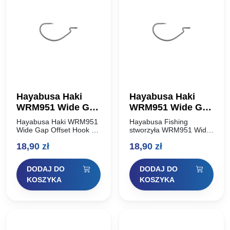
Hayabusa Haki
Hayabusa Haki
WRM951 Wide Gap
WRM951 Wide Gap
Offset Hook #1
Offset Hook #1/0
Hayabusa Haki WRM951
Hayabusa Fishing
Wide Gap Offset Hook #1
stworzyła WRM951 Wide
Hayabusa Fishing
Gap Offset Hook ponad
18,90
zł
18,90
zł
stworzyła WRM951 Wide
dwadzieścia lat temu. W
Gap Offset Hook ponad
tamtym czasie Hayabusa
dwadzieścia lat temu. W
Fishing była wiodącym
DODAJ DO
DODAJ DO
tamtym czasie Hayabusa
innowatorem w
Fishing…
projektowaniu haków
KOSZYKA
KOSZYKA
wędkarskich w…