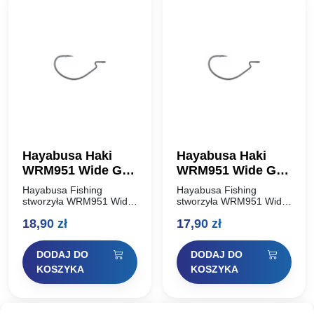
Hayabusa Haki
Hayabusa Haki
WRM951 Wide Gap
WRM951 Wide Gap
Offset Hook #3/0
Offset Hook #4
Hayabusa Fishing
Hayabusa Fishing
stworzyła WRM951 Wide
stworzyła WRM951 Wide
Gap Offset Hook ponad
Gap Offset Hook ponad
18,90
zł
17,90
zł
dwadzieścia lat temu. W
dwadzieścia lat temu. W
tamtym czasie Hayabusa
tamtym czasie Hayabusa
Fishing była wiodącym
Fishing była wiodącym
DODAJ DO
DODAJ DO
innowatorem w
innowatorem w
projektowaniu haków
projektowaniu haków
KOSZYKA
KOSZYKA
wędkarskich w…
wędkarskich w…