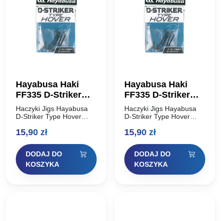
Hayabusa Haki
Hayabusa Haki
FF335 D-Striker
FF335 D-Striker
Type Hover #1 –
Type Hover #1/0 –
Haczyki Jigs Hayabusa
Haczyki Jigs Hayabusa
5szt.
4szt.
D-Striker Type Hover
D-Striker Type Hover
FF335 – Japońska Tajna
FF335 – Japońska Tajna
15,90
zł
15,90
zł
Broń do Hover Strolling
Broń do Hover Strolling
Szukasz sposobu na
Szukasz sposobu na
przechytrzenie
przechytrzenie
DODAJ DO
DODAJ DO
najbardziej
najbardziej
chimerycznych
chimerycznych
KOSZYKA
KOSZYKA
drapieżników w
drapieżników w
przełowionych wodach?
przełowionych wodach?
Hayabusa…
Hayabusa…