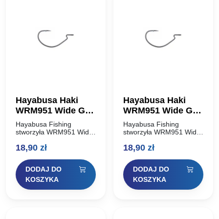
Hayabusa Haki
Hayabusa Haki
WRM951 Wide Gap
WRM951 Wide Gap
Offset Hook #2
Offset Hook #2/0
Hayabusa Fishing
Hayabusa Fishing
stworzyła WRM951 Wide
stworzyła WRM951 Wide
Gap Offset Hook ponad
Gap Offset Hook ponad
18,90
zł
18,90
zł
dwadzieścia lat temu. W
dwadzieścia lat temu. W
tamtym czasie Hayabusa
tamtym czasie Hayabusa
Fishing była wiodącym
Fishing była wiodącym
DODAJ DO
DODAJ DO
innowatorem w
innowatorem w
projektowaniu haków
projektowaniu haków
KOSZYKA
KOSZYKA
wędkarskich w…
wędkarskich w…