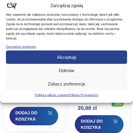
Zarządzaj zgodą
Promocja!
Aby zapewnić jak najlepsze wrażenia, korzystamy z technologii, takich jak pliki
cookie, do przechowywania i/lub uzyskiwania dostępu do informacji o urządzeniu.
Zgoda na te technologie pozwoli nam przetwarzać dane, takie jak zachowanie
podczas przeglądania lub unikalne identyfikatory na tej stronie. Brak wyrażenia
zgody lub wycofanie zgody może niekorzystnie wpłynąć na niektóre cechy i
funkcje.
Zarządzaj serwisami
Akceptuję
Odmów
Hayabusa Haki
ILLEX Haki
WRM951 Wide Gap
Hayabusa Finesse
Offset Hook #6
Wide Gape Texas
Zobacz preferencje
Hayabusa Fishing
ILLEX Haki Hayabusa
#1
stworzyła WRM951 Wide
Finesse Wide Gape
Gap Offset Hook ponad
Texas #1 Ten FINESSE
Polityka plików cookies
Polityka Prywatności
18,90
zł
29,00
zł
dwadzieścia lat temu. W
WIDE GAPE TEXAS to
-28%
tamtym czasie Hayabusa
średniej wielkości hak
Pierwotna
Aktualna
20,88
zł
Fishing była wiodącym
węglowy, który zapewnia
DODAJ DO
innowatorem w
idealną równowagę
cena
cena
projektowaniu haków
między niską wagą…
KOSZYKA
DODAJ DO
wędkarskich w…
wynosiła:
wynosi:
KOSZYKA
29,00 zł.
20,88 zł.