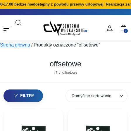
8-17.08 będzie niedostępny z powodu przerwy urlopowej. Realizacja za
0
Strona główna
/
Produkty oznaczone “offsetowe”
offsetowe
/
offsetowe
FILTRY