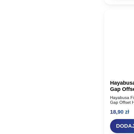
Hayabus
Gap Offs
Hayabusa Fi
Gap Offset 
temu. W tam
18,90
zł
była wiodąc
projektowan
DODAJ