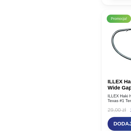
Promocja!
ILLEX Ha
Wide Gap
ILLEX Haki 
Texas #1 T
TEXAS to śre
P
29,00
zł
który zapew
niską wagą
c
DODAJ
w