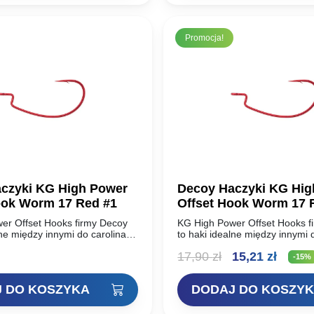
Promocja!
czyki KG High Power
Decoy Haczyki KG Hig
Offset Hook Worm 17 Red #1
er Offset Hooks firmy Decoy
KG High Power Offset Hooks f
lne między innymi do carolina i
to haki idealne między innymi d
aki są bardzo mocne i bez
texas rig. Haki są bardzo mocn
Pierwotna
Aktua
17,90
zł
15,21
zł
trzymają…
problemu utrzymają…
-15%
cena
cena
 DO KOSZYKA
DODAJ DO KOSZY
wynosiła:
wynos