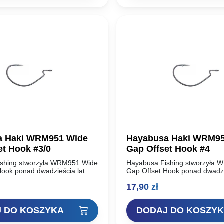
a Haki WRM951 Wide
Hayabusa Haki WRM95
et Hook #3/0
Gap Offset Hook #4
shing stworzyła WRM951 Wide
Hayabusa Fishing stworzyła
Hook ponad dwadzieścia lat
Gap Offset Hook ponad dwadzi
tym czasie Hayabusa Fishing
temu. W tamtym czasie Hayab
17,90
zł
ym innowatorem w
była wiodącym innowatorem w
iu haków wędkarskich w…
projektowaniu haków wędkars
 DO KOSZYKA
DODAJ DO KOSZY