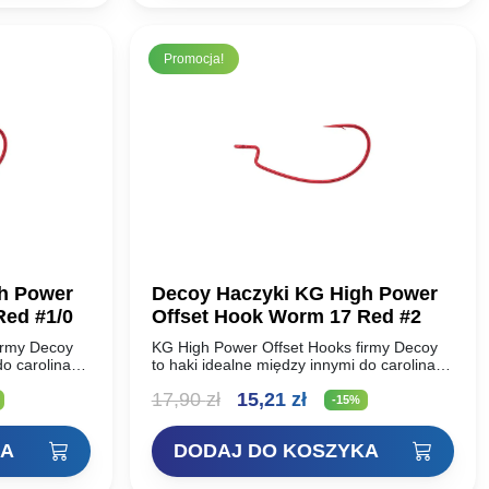
Promocja!
h Power
Decoy Haczyki KG High Power
Offset Hook Worm 17 Red #1/0
Offset Hook Worm 17 Red #2
irmy Decoy
KG High Power Offset Hooks firmy Decoy
o carolina i
to haki idealne między innymi do carolina i
e i bez
texas rig. Haki są bardzo mocne i bez
lna
Pierwotna
Aktualna
17,90
zł
15,21
zł
problemu utrzymają…
-15%
cena
cena
KA
DODAJ DO KOSZYKA
i:
wynosiła:
wynosi: