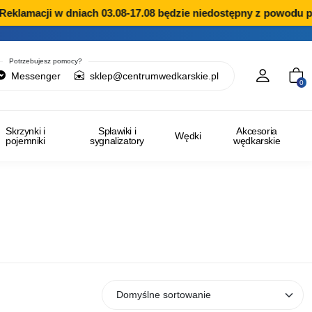
lamacji w dniach 03.08-17.08 będzie niedostępny z powodu prze
Potrzebujesz pomocy?
Messenger
sklep@centrumwedkarskie.pl
0
Skrzynki i
Spławiki i
Akcesoria
Wędki
pojemniki
sygnalizatory
wędkarskie