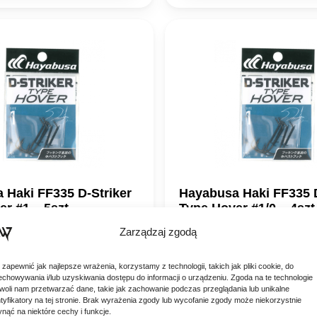
7,90 zł.
15,21 zł.
17,90 zł.
15,21 z
 Haki FF335 D-Striker
Hayabusa Haki FF335 D
r #1 – 5szt.
Type Hover #1/0 – 4szt
s Hayabusa D-Striker Type
Haczyki Jigs Hayabusa D-Strik
Zarządzaj zgodą
 – Japońska Tajna Broń do
Hover FF335 – Japońska Tajn
ling Szukasz sposobu na
Hover Strolling Szukasz sposo
15,90
zł
ie najbardziej chimerycznych
przechytrzenie najbardziej ch
 zapewnić jak najlepsze wrażenia, korzystamy z technologii, takich jak pliki cookie, do
w w przełowionych wodach?
drapieżników w przełowionyc
echowywania i/lub uzyskiwania dostępu do informacji o urządzeniu. Zgoda na te technologie
Hayabusa…
woli nam przetwarzać dane, takie jak zachowanie podczas przeglądania lub unikalne
 DO KOSZYKA
DODAJ DO KOSZY
ntyfikatory na tej stronie. Brak wyrażenia zgody lub wycofanie zgody może niekorzystnie
ynąć na niektóre cechy i funkcje.