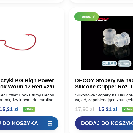
17,90 zł.
15,21 z
Promocja!
czyki KG High Power
DECOY Stopery Na ha
Offset Hook Worm 17 Red #2/0
Silicone Gripper Roz. 
er Offset Hooks firmy Decoy
Silikonowe Stopery na Hak ch
lne między innymi do carolina i
węzeł, zapobiegające zsunięci
aki są bardzo mocne i bez
przynęty z haka.
ierwotna
Aktualna
Pierwotna
Aktua
15,21
zł
17,90
zł
15,21
zł
trzymają…
-15%
-15%
ena
cena
cena
cena
 DO KOSZYKA
DODAJ DO KOSZY
ynosiła:
wynosi:
wynosiła:
wynos