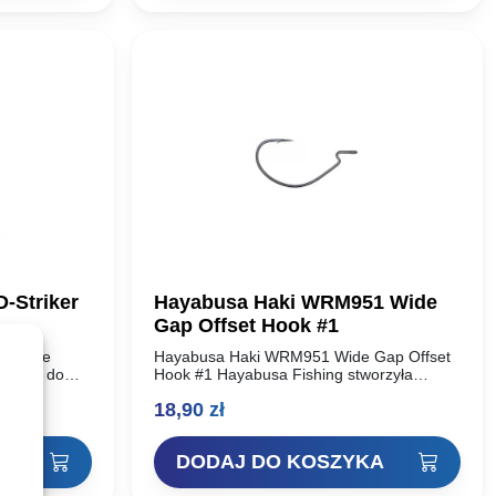
ł.
17,90 zł.
15,21 zł.
-Striker
Hayabusa Haki WRM951 Wide
.
Gap Offset Hook #1
er Type
Hayabusa Haki WRM951 Wide Gap Offset
a Broń do
Hook #1 Hayabusa Fishing stworzyła
bu na
WRM951 Wide Gap Offset Hook ponad
18,90
zł
imerycznych
dwadzieścia lat temu. W tamtym czasie
h wodach?
Hayabusa Fishing…
KA
DODAJ DO KOSZYKA