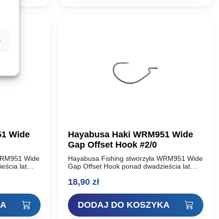
e
1 Wide
Hayabusa Haki WRM951 Wide
Gap Offset Hook #2/0
 WRM951 Wide
Hayabusa Fishing stworzyła WRM951 Wide
eścia lat
Gap Offset Hook ponad dwadzieścia lat
usa Fishing
temu. W tamtym czasie Hayabusa Fishing
18,90
zł
była wiodącym innowatorem w
kich w…
projektowaniu haków wędkarskich w…
KA
DODAJ DO KOSZYKA