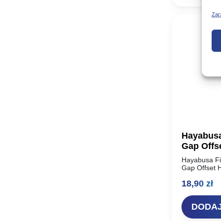
Zar
Hayabus
Gap Offs
Hayabusa Fi
Gap Offset 
temu. W tam
18,90
zł
była wiodąc
projektowan
DODAJ