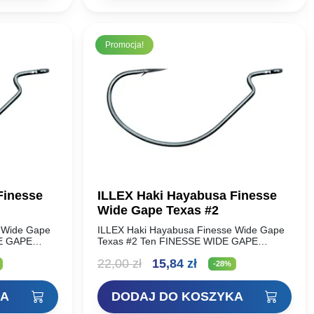
Promocja!
Finesse
ILLEX Haki Hayabusa Finesse
Wide Gape Texas #2
e Wide Gape
ILLEX Haki Hayabusa Finesse Wide Gape
DE GAPE
Texas #2 Ten FINESSE WIDE GAPE
ak węglowy,
TEXAS to średniej wielkości hak węglowy,
lna
Pierwotna
Aktualna
22,00
zł
15,84
zł
wagę między
który zapewnia idealną równowagę między
-28%
niską wagą…
cena
cena
KA
DODAJ DO KOSZYKA
i:
wynosiła:
wynosi: