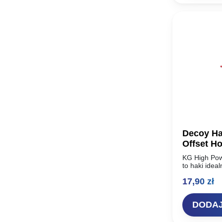
Decoy Ha
KG High Pow
to haki idea
texas rig. H
17,90
zł
problemu u
DODAJ