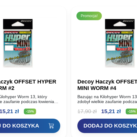
Promocja!
aczyk OFFSET HYPER
Decoy Haczyk OFFSE
MINI WORM #2
MINI WORM #4
Kilohyper Worm 13, który
Bazując na Kilohyper Worm 13,
ie zaufanie podczas łowienia
zdobył wielkie zaufanie podcza
rzy użyciu ciężkiego sprzętu,
dużych ryb przy użyciu ciężkie
ierwotna
Aktualna
Pierwotna
Aktua
15,21
zł
17,90
zł
15,21
zł
 offsetowy z grubego drutu
ten mały hak offsetowy z grub
-15%
-15%
został…
ena
cena
cena
cena
 DO KOSZYKA
DODAJ DO KOSZY
ynosiła:
wynosi:
wynosiła:
wynos
7,90 zł.
15,21 zł.
17,90 zł.
15,21 z