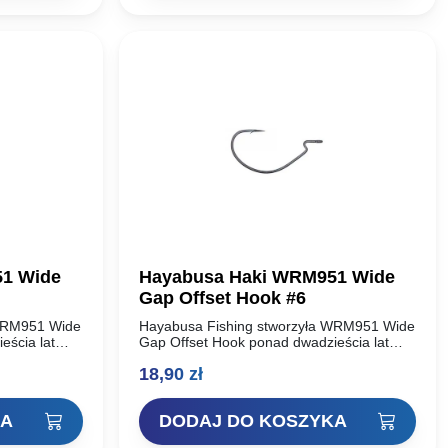
1 Wide
Hayabusa Haki WRM951 Wide
Gap Offset Hook #6
 WRM951 Wide
Hayabusa Fishing stworzyła WRM951 Wide
eścia lat
Gap Offset Hook ponad dwadzieścia lat
usa Fishing
temu. W tamtym czasie Hayabusa Fishing
18,90
zł
była wiodącym innowatorem w
kich w…
projektowaniu haków wędkarskich w…
KA
DODAJ DO KOSZYKA