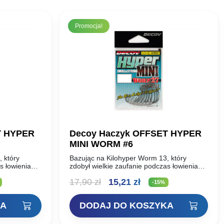
Promocja!
T HYPER
Decoy Haczyk OFFSET HYPER
MINI WORM #6
 który
Bazując na Kilohyper Worm 13, który
s łowienia
zdobył wielkie zaufanie podczas łowienia
go sprzętu,
dużych ryb przy użyciu ciężkiego sprzętu,
lna
Pierwotna
Aktualna
17,90
zł
15,21
zł
ego drutu
ten mały hak offsetowy z grubego drutu
-15%
został…
cena
cena
KA
DODAJ DO KOSZYKA
i:
wynosiła:
wynosi:
ł.
17,90 zł.
15,21 zł.