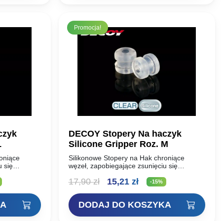
ł.
17,90 zł.
15,21 zł.
Promocja!
czyk
DECOY Stopery Na haczyk
L
Silicone Gripper Roz. M
roniące
Silikonowe Stopery na Hak chroniące
u się
węzeł, zapobiegające zsunięciu się
przynęty z haka.
lna
Pierwotna
Aktualna
17,90
zł
15,21
zł
-15%
cena
cena
KA
DODAJ DO KOSZYKA
i:
wynosiła:
wynosi: