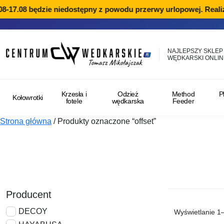
17.08 będzie niedostępny z powodu przerwy urlopowej. Realizac
NAJLEPSZY SKLEP
WĘDKARSKI ONLIN
Krzesła i
Odzież
Method
P
Kołowrotki
fotele
wędkarska
Feeder
Strona główna
/
Produkty oznaczone “offset”
Producent
DECOY
Wyświetlanie 1