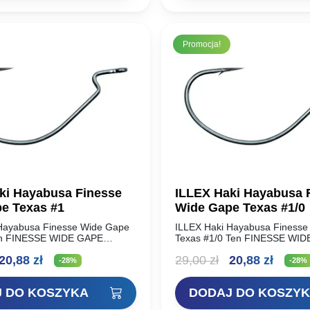
Promocja!
ki Hayabusa Finesse
ILLEX Haki Hayabusa 
e Texas #1
Wide Gape Texas #1/0
Hayabusa Finesse Wide Gape
ILLEX Haki Hayabusa Finess
en FINESSE WIDE GAPE
Texas #1/0 Ten FINESSE WI
dniej wielkości hak węglowy,
TEXAS to średniej wielkości h
ierwotna
Aktualna
Pierwotna
Aktua
20,88
zł
29,00
zł
20,88
zł
nia idealną równowagę między
który zapewnia idealną równo
-28%
-28%
…
niską wagą…
ena
cena
cena
cena
 DO KOSZYKA
DODAJ DO KOSZY
ynosiła:
wynosi:
wynosiła:
wynos