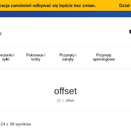
ja zamówień odbywać się będzie bez zmian.
Dział Rek
E
lecionki i
Pokrowce i
Przynęty i
Przynęty
żyłki
torby
zanęty
spinningowe
offset
/
offset
–24 z 38 wyników