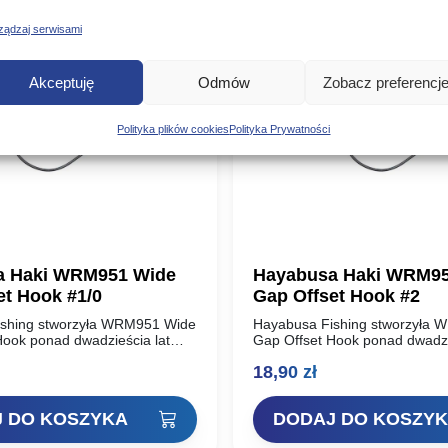
ządzaj serwisami
Akceptuję
Odmów
Zobacz preferencj
Polityka plików cookies
Polityka Prywatności
a Haki WRM951 Wide
Hayabusa Haki WRM95
et Hook #1/0
Gap Offset Hook #2
shing stworzyła WRM951 Wide
Hayabusa Fishing stworzyła
Hook ponad dwadzieścia lat
Gap Offset Hook ponad dwadzi
tym czasie Hayabusa Fishing
temu. W tamtym czasie Hayab
18,90
zł
ym innowatorem w
była wiodącym innowatorem w
iu haków wędkarskich w…
projektowaniu haków wędkars
 DO KOSZYKA
DODAJ DO KOSZY